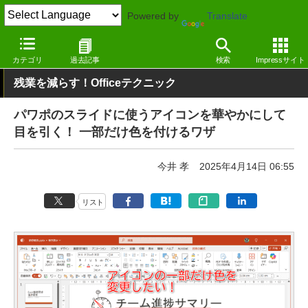
Powered by
Translate
窓の杜
オフィス・ドキュメント
オフィス
Windows
カテゴリ
過去記事
検索
Impressサイト
残業を減らす！Officeテクニック
パワポのスライドに使うアイコンを華やかにして
目を引く！ 一部だけ色を付けるワザ
今井 孝
2025年4月14日 06:55
リスト