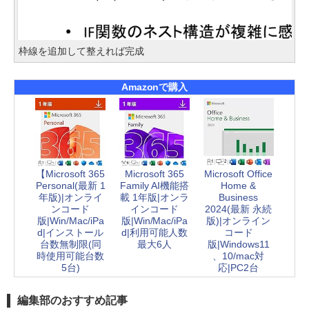
枠線を追加して整えれば完成
Amazonで購入
【Microsoft 365
Microsoft 365
Microsoft Office
Personal(最新 1
Family AI機能搭
Home &
年版)|オンライ
載 1年版|オンラ
Business
ンコード
インコード
2024(最新 永続
版|Win/Mac/iPa
版|Win/Mac/iPa
版)|オンライン
d|インストール
d|利用可能人数
コード
台数無制限(同
最大6人
版|Windows11
時使用可能台数
、10/mac対
5台)
応|PC2台
編集部のおすすめ記事