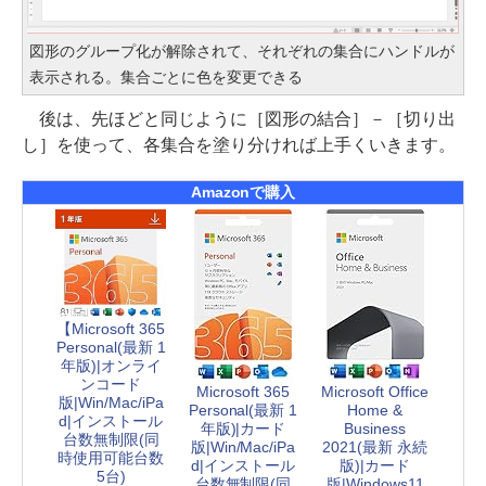
図形のグループ化が解除されて、それぞれの集合にハンドルが
表示される。集合ごとに色を変更できる
後は、先ほどと同じように［図形の結合］－［切り出
し］を使って、各集合を塗り分ければ上手くいきます。
Amazonで購入
【Microsoft 365
Personal(最新 1
年版)|オンライ
ンコード
Microsoft 365
Microsoft Office
版|Win/Mac/iPa
Personal(最新 1
Home &
d|インストール
年版)|カード
Business
台数無制限(同
版|Win/Mac/iPa
2021(最新 永続
時使用可能台数
d|インストール
版)|カード
5台)
台数無制限(同
版|Windows11