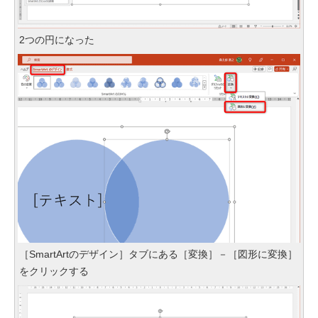
2つの円になった
［SmartArtのデザイン］タブにある［変換］－［図形に変換］
をクリックする