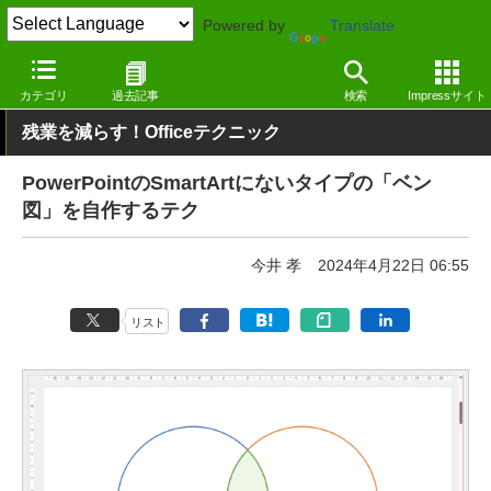
Powered by
Translate
窓の杜
オフィス・ドキュメント
オフィス
Windows
カテゴリ
過去記事
検索
Impressサイト
残業を減らす！Officeテクニック
PowerPointのSmartArtにないタイプの「ベン
図」を自作するテク
今井 孝
2024年4月22日 06:55
リスト