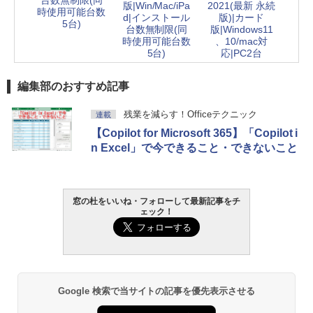
台数無制限(同
版|Win/Mac/iPa
2021(最新 永続
時使用可能台数
d|インストール
版)|カード
5台)
台数無制限(同
版|Windows11
時使用可能台数
、10/mac対
5台)
応|PC2台
編集部のおすすめ記事
残業を減らす！Officeテクニック
連載
【Copilot for Microsoft 365】「Copilot i
n Excel」で今できること・できないこと
窓の杜をいいね・フォローして最新記事をチ
ェック！
Google 検索で当サイトの記事を優先表示させる