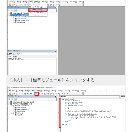
［挿入］－［標準モジュール］をクリックする