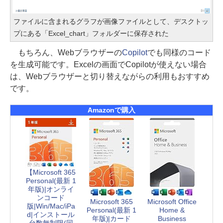
ファイルに含まれるグラフが画像ファイルとして、デスクトッ
プにある「Excel_chart」フォルダーに保存された
もちろん、Webブラウザーの
Copilot
でも同様のコード
を生成可能です。Excelの画面でCopilotが使えない場合
は、Webブラウザーと切り替えながらの利用もおすすめ
です。
Amazonで購入
【Microsoft 365
Personal(最新 1
年版)|オンライ
ンコード
Microsoft 365
Microsoft Office
版|Win/Mac/iPa
Personal(最新 1
Home &
d|インストール
年版)|カード
Business