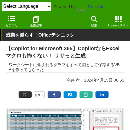
Powered by
Translate
窓の杜
オフィス・ドキュメント
オフィス
Windows
カテゴリ
過去記事
検索
Impressサイト
残業を減らす！Officeテクニック
【Copilot for Microsoft 365】CopilotならExcel
マクロも怖くない！ ササっと生成
ワークシートに含まれるグラフをすべて図として保存するVB
Aを作ってもらった
今井 孝
2024年4月15日 06:55
リスト