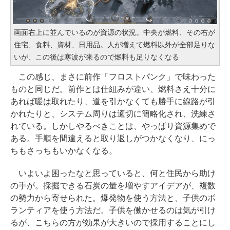
画面右上に並んでいるのが資源の状況。中央が燃料、その右が
住宅、食料、資材、日用品。人が増えて燃料以外が全部足りな
いが、この後は寒波が来るので燃料も足りなくなる
この感じ、まさに前作「フロストパンク」で味わった
ものと同じだ。前作とは仕組みが違い、燃料さえ十分に
あれば暖は取れたり、道を引かなくても勝手に線路が引
かれたりと、システム周りは適切に簡略化され、洗練さ
れている。しかしやるべきことは、やっぱり資源集めで
ある。手順を間違えると取り返しがつかなくなり、にっ
ちもさっちもいかなくなる。
いよいよ困ったなと思っていると、何と住民から助け
の手が。採掘できる石炭の量を増やすアイデアが、複数
の勢力から寄せられた。爆発物を使う方法と、子供のボ
ランティアを使う方法だ。子供を働かせるのは気が引け
るが、こちらの方が効果が大きいので採用することにし