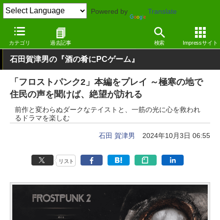
Powered by
Translate
窓の杜
エンタメ
ゲーム
Windows
カテゴリ
過去記事
検索
Impressサイト
石田賀津男の『酒の肴にPCゲーム』
「フロストパンク2」本編をプレイ ～極寒の地で
住民の声を聞けば、絶望が訪れる
前作と変わらぬダークなテイストと、一筋の光に心を救われ
るドラマを楽しむ
石田 賀津男
2024年10月3日 06:55
リスト