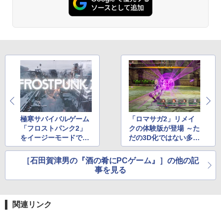
極寒サバイバルゲーム
「ロマサガ2」リメイ
「フロストパンク2」
クの体験版が登場 ～た
をイージーモードで遊
だの3D化ではない多彩
ぶ意味
なアレンジと確かな原
作愛
［石田賀津男の『酒の肴にPCゲーム』］の他の記
事を見る
関連リンク