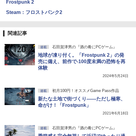
Frostpunk 2
Steam：フロストパンク2
関連記事
石田賀津男の『酒の肴にPCゲーム』
連載
地球が凍り付く。「Frostpunk 2」の発
売に備え、前作で-100度未満の恐怖を再
体験
2024年5月24日
初月100円！オススメGame Pass作品
連載
新たな土地で街づくり――ただし極寒、
命がけ！「Frostpunk」
2021年6月18日
石田賀津男の『酒の肴にPCゲーム』
連載