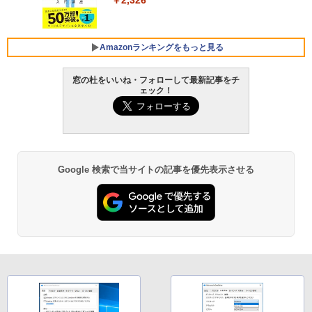
￥129,800
￥1,600
FMV ノートパソコン WE1-K3 (MS 365 P
Amazonランキングをもっと見る
ersonal/Copilotキー搭載/Win 11/15.6型/
Core i5/16GB/SSD 512GB/ホワイト) FM
窓の杜をいいね・フォローして最新記事をチ
VWK3E15W_AZ
ェック！
Amazon Kindle Paperwhite (16GB) 7イ
￥119,800
ンチディスプレイ、色調調節ライト、12
週間持続バッテリー、広告なし、ブラッ
ク
￥27,980
Google 検索で当サイトの記事を優先表示させる
Amazon Kindle - 目に優しい、かさばら
ない、大きな画面で読みやすい、6週間持
続バッテリー、6インチディスプレイ電子
書籍リーダー、ブラック、16GB、広告な
し
￥19,980