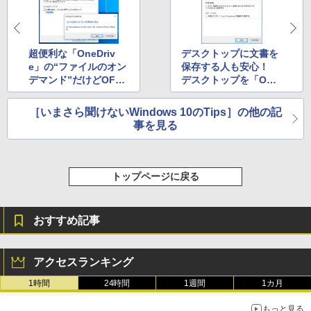
Kindle Paperwhite シグニチャーエディ
ション (32GB) 7インチディスプレイ、明
るさ自動調整、色調調節ライト、12週間
持続バッテリー、広告なし、メタリック
ブラック
超便利な「OneDriv
デスクトップに文書を
e」の“ファイルのオン
保存する人も安心！
￥32,980
デマンド”だけどOFF
デスクトップを「One
にするときは要注意
Drive」と同期する
［いまさら聞けないWindows 10のTips］の他の記
Amazon Kindle Colorsoft | 16GBストレ
事を見る
ージ、防水、7インチカラーディスプレ
イ、色調調節ライト、最大8週間持続バッ
テリー、広告無し、ブラック (2025年発
売)
トップページに戻る
￥39,980
おすすめ記事
New Amazon Kindle Scribe Colorsoft |
11インチカラーディスプレイ、64GBスト
レージ、ノート機能搭載、明るさ自動調
アクセスランキング
整、色調調節ライト、プレミアムペン付
き、グラファイト
1時間
24時間
1週間
1カ月
￥115,980
もっと見る