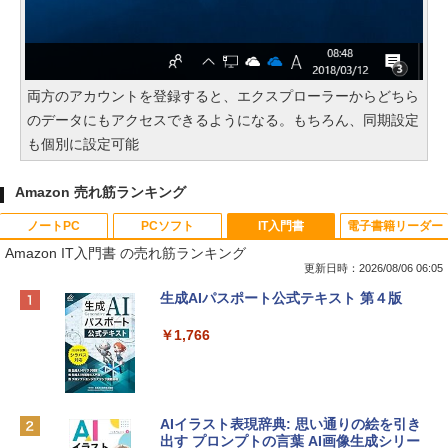
両方のアカウントを登録すると、エクスプローラーからどちら
のデータにもアクセスできるようになる。もちろん、同期設定
も個別に設定可能
Amazon 売れ筋ランキング
ノートPC
PCソフト
IT入門書
電子書籍リーダー
Amazon IT入門書 の売れ筋ランキング
更新日時：2026/08/06 06:05
Apple 2026 MacBook Neo A18 Proチッ
Xbox プリペイドカード 10,000円 デジタ
生成AIパスポート公式テキスト 第４版
プ搭載13インチノートブック：AIとAppl
ルコード 【旧 Xbox ギフトカード】 [オ
e Intelligenceのために設計、Liquid Ret
ンラインコード]
￥1,766
inaディスプレイ、8GBユニファイドメモ
リ、512GB SSDストレージ、1080p Fac
￥10,000
eTime HDカメラ、Touch ID - インディ
ゴ
AIイラスト表現辞典: 思い通りの絵を引き
Robloxギフトカード - 800 Robux 【限
￥137,800
出す プロンプトの言葉 AI画像生成シリー
定バーチャルアイテムを含む】 【オンラ