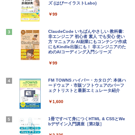
ズ (はぴーイラストLabo)
インゲームコード】 ロブロックス | オン
ラインコード版
tomtoc 360°保護 15.6 16インチ パソコ
￥99
ンケース Dell NEC Lavie ASUS HP dyna
￥1,300
book Lenovo対応
ClaudeCode いちばんやさしい 教科書:
￥2,952
非エンジニア 初心者 素人 でも安心 使い
Microsoft Office Home & Business 202
方 マニュアル AI副業にもコンテンツ作成
4(最新 永続版)|オンラインコード版|Wind
にもKindle出版にも！ 非エンジニアのた
ows11、10/mac対応|PC2台
めのAIコーディング入門シリーズ
Apple 2026 MacBook Air M5チップ搭載
13インチノートブック：AIとApple Intell
￥39,582
igence、13.6インチLiquid Retinaディ
￥99
スプレイ、24GBユニファイドメモリ、1
TB SSD、12MPセンターフレームカメ
Robloxギフトカード - 2,000 Robux 【限
ラ、Touch ID - スカイブルー + 3年延長
FM TOWNS ハイパー・カタログ: 本体ハ
定バーチャルアイテムを含む】 【オンラ
AppleCare+ for 13インチMacBook Air
ードウェア・市販ソフトウェアのパーフ
インゲームコード】 ロブロックス | オン
(M5)|ダウンロード版
ェクトリストと最新エミュレータ紹介
ラインコード版
￥331,701
￥1,600
￥3,200
【Amazon.co.jp限定】 HP ノートパソコ
1冊ですべて身につくHTML & CSSとWe
Robloxギフトカード - 1000 Robux 【限
ン 15-fd 15.6インチ 16GBメモリ 512GB
bデザイン入門講座［第2版］
定バーチャルアイテムを含む】 【オンラ
SSD インテル Core 5
インゲームコード】 ロブロックス |オン
ラインコード版
￥2,326