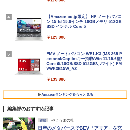
【Amazon.co.jp限定】 HP ノートパソコ
ン 15-fd 15.6インチ 16GBメモリ 512GB
SSD インテル Core 5
￥129,800
FMV ノートパソコン WE1-K3 (MS 365 P
ersonal/Copilotキー搭載/Win 11/15.6型/
Core i5/16GB/SSD 512GB/ホワイト) FM
VWK3E15W_AZ
￥139,880
Amazonランキングをもっと見る
編集部のおすすめ記事
Robloxギフトカード - 800 Robux 【限
生成AIパスポート公式テキスト 第４版
Amazon Kindle - 目に優しい、かさばら
やじうまの杜
連載
定バーチャルアイテムを含む】 【オンラ
ない、大きな画面で読みやすい、6週間持
日産のメタバースでBEV「アリア」を充
インゲームコード】 ロブロックス | オン
続バッテリー、6インチディスプレイ電子
￥1,766