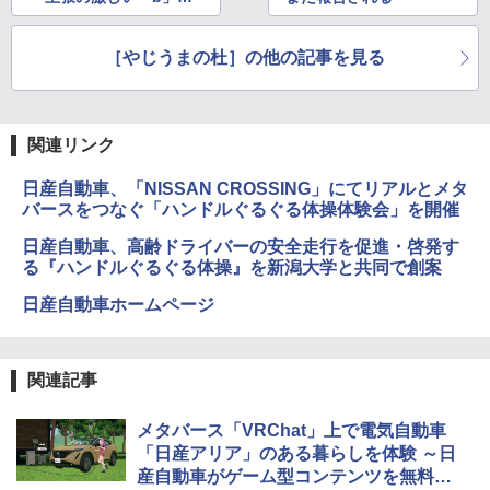
イ、色調調節ライト、最大8週間持続バッ
イコンを消したい……
￥39,582
テリー、広告無し、ブラック (2025年発
売)
［やじうまの杜］の他の記事を見る
FM TOWNS ハイパー・カタログ: 本体ハ
ードウェア・市販ソフトウェアのパーフ
Windows版 | Minecraft (マインクラフ
￥31,980
ェクトリストと最新エミュレータ紹介
ト): Java & Bedrock Edition | オンライ
ンコード版
￥1,600
関連リンク
New Amazon Kindle Scribe Colorsoft |
￥3,600
11インチカラーディスプレイ、64GBスト
日産自動車、「NISSAN CROSSING」にてリアルとメタ
レージ、ノート機能搭載、明るさ自動調
バースをつなぐ「ハンドルぐるぐる体操体験会」を開催
整、色調調節ライト、プレミアムペン付
き、グラファイト
日産自動車、高齢ドライバーの安全走行を促進・啓発す
る『ハンドルぐるぐる体操』を新潟大学と共同で創案
￥115,980
日産自動車ホームページ
関連記事
メタバース「VRChat」上で電気自動車
「日産アリア」のある暮らしを体験 ～日
産自動車がゲーム型コンテンツを無料公