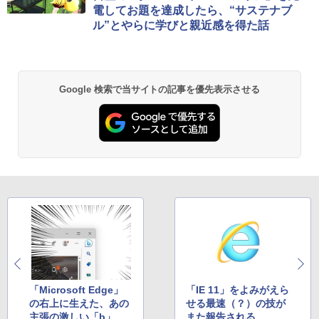
ラインコード版
書籍リーダー、マッチャ、16GB、広告な
電してお題を達成したら、“サステナブ
し
ル”とやらに学びと親近感を得た話
￥1,300
￥16,980
1冊ですべて身につくHTML & CSSとWe
bデザイン入門講座［第2版］
Robloxギフトカード - 1000 Robux 【限
定バーチャルアイテムを含む】 【オンラ
Kindle Paperwhite シグニチャーエディ
Google 検索で当サイトの記事を優先表示させる
インゲームコード】 ロブロックス |オン
ション (32GB) 7インチディスプレイ、明
￥1,292
ラインコード版
るさ自動調整、色調調節ライト、12週間
持続バッテリー、広告なし、メタリック
ブラック
￥1,600
ClaudeCode いちばんやさしい 教科書:
￥27,980
非エンジニア 初心者 素人 でも安心 使い
方 マニュアル AI副業にもコンテンツ作成
Robloxギフトカード - 2,000 Robux 【限
にもKindle出版にも！ 非エンジニアのた
定バーチャルアイテムを含む】 【オンラ
めのAIコーディング入門シリーズ
インゲームコード】 ロブロックス | オン
Amazon Kindle Paperwhite (16GB) 7イ
ラインコード版
ンチディスプレイ、色調調節ライト、12
￥99
週間持続バッテリー、広告なし、ブラッ
ク
￥3,200
￥22,980
AIイラスト表現辞典: 思い通りの絵を引き
出す プロンプトの言葉 AI画像生成シリー
Microsoft Office Home & Business 202
「Microsoft Edge」
「IE 11」をよみがえら
ズ (はぴーイラストLabo)
4(最新 永続版)|オンラインコード版|Wind
の右上に生えた、あの
せる最速（？）の技が
ows11、10/mac対応|PC2台
Amazon Kindle Colorsoft | 16GBストレ
￥480
主張の激しい「b」ア
また報告される
ージ、防水、7インチカラーディスプレ