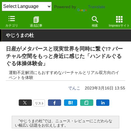
Powered by
Translate
窓の杜
画像・映像・音楽
画像
Windows
カテゴリ
過去記事
検索
Impressサイト
やじうまの杜
日産がメタバースと現実世界を同時に繋ぐ!? バー
チャル空間をもっと身近に感じた「ハンドルぐる
ぐる体操体験会」
運動不足解消にもおすすめなバーチャルとリアル双方向のイ
ベントを体験
でんこ
2023年3月16日 13:55
リスト
“やじうまの杜”では、ニュース・レビューにこだわらな
い幅広い話題をお伝えします。