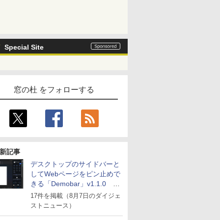
Special Site
窓の杜 をフォローする
新記事
デスクトップのサイドバーと
してWebページをピン止めで
きる「Demobar」v1.1.0 ほ
か
17件を掲載（8月7日のダイジェ
ストニュース）