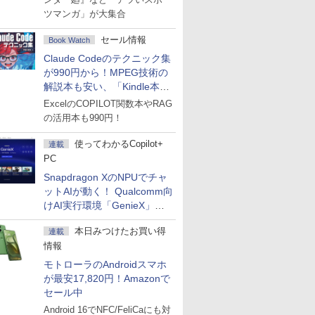
ツマンガ」が大集合
セール情報
Book Watch
Claude Codeのテクニック集
が990円から！MPEG技術の
解説本も安い、「Kindle本サ
マーセール」第2弾開始！
ExcelのCOPILOT関数本やRAG
の活用本も990円！
使ってわかるCopilot+
連載
PC
Snapdragon XのNPUでチャ
ットAIが動く！ Qualcomm向
けAI実行環境「GenieX」を
試してみた
本日みつけたお買い得
連載
情報
モトローラのAndroidスマホ
が最安17,820円！Amazonで
セール中
Android 16でNFC/FeliCaにも対