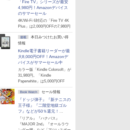
「Fire TV」シリーズが最安
4,980円！Amazonデバイス
のサマーセール
4K/Wi-Fi 6対応の「Fire TV 4K
Plus」は2,000円OFFの7,980円
本日みつけたお買い得
連載
情報
Kindle電子書籍リーダーが最
大8,000円OFF！Amazonデ
バイスがサマーセール中
カラー版「Kindle Colorsoft」が
31,980円。「Kindle
Paperwhite」は5,000円OFF
セール情報
Book Watch
『ドッジ弾子』『新テニスの
王子様』『二階堂地獄ゴル
フ』などが50％還元！
Amazonマンガ週末セール
『リアル』『ハナバス』
『MAJOR 2nd』『オールラウ
ンダー廻』など「アツいスポー