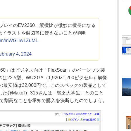
スプレイのEV2360、縦横比が微妙に横長になる
はイラストや製図等に使えないことが判明
r.com/mWGHw1ZuM1
ebruary 4, 2024
0」はビジネス向け「FlexScan」のベーシック製
2.5型、WUXGA（1,920×1,200ピクセル）解像
の最安値は32,000円で、このスペックの製品として
@MakoTr_315さんは「貧乏大学生」とのこと
して割高なことを承知で購入を決断したのでしょう。