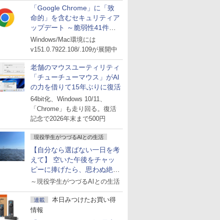
「Google Chrome」に「致
命的」を含むセキュリティア
ップデート ～脆弱性41件に
対処
Windows/Mac環境には
v151.0.7922.108/.109が展開中
老舗のマウスユーティリティ
「チューチューマウス」がAI
の力を借りて15年ぶりに復活
64bit化、Windows 10/11、
「Chrome」も走り回る。復活
記念で2026年末まで500円
現役学生がつづるAIとの生活
【自分なら選ばない一日を考
えて】 空いた午後をチャッ
ピーに捧げたら、思わぬ絶景
に出会った話
～現役学生がつづるAIとの生活
本日みつけたお買い得
連載
情報