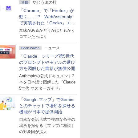
やじうまの杜
連載
「Chrome」で「Firefox」が
動く……!? WebAssembly
で実装された「Gecko」エン
ジン
意味があるかどうかはともかく
ロマンたっぷり
ニュース
Book Watch
「Claude」シリーズ第5世代
のプロンプトやモデルの選び
方を図解した書籍が無償公開
Anthropicの公式ドキュメント2
本を日本語で図解した『Claude
5世代 マスターガイド』
「Google マップ」でGemini
とのチャットで場所を探せる
機能が日本で提供開始
自然な会話形式で複雑な条件の
場所を探せる［マップに相談］
の対象国が拡大