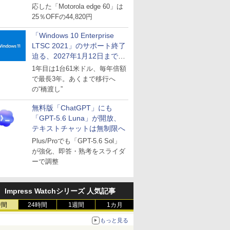
応した「Motorola edge 60」は
25％OFFの44,820円
「Windows 10 Enterprise
LTSC 2021」のサポート終了
迫る、2027年1月12日まで
～ESUは9月1日から販売
1年目は1台61米ドル、毎年倍額
で最長3年。あくまで移行へ
の“橋渡し”
無料版「ChatGPT」にも
「GPT-5.6 Luna」が開放、
テキストチャットは無制限へ
Plus/Proでも「GPT-5.6 Sol」
が強化、即答・熟考をスライダ
ーで調整
Impress Watchシリーズ 人気記事
時間
24時間
1週間
1カ月
もっと見る