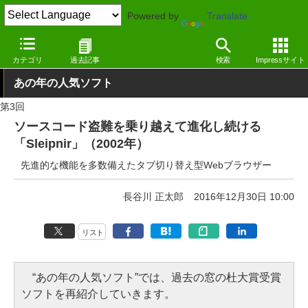
Powered by
Translate
窓の杜
その他の話題
コラム
Windows
カテゴリ
過去記事
検索
Impressサイト
あの年の人気ソフト
第3回
ソースコード盗難を乗り越えて進化し続ける
「Sleipnir」（2002年）
先進的な機能を多数備えたタブ切り替え型Webブラウザー
長谷川 正太郎
2016年12月30日 10:00
リスト
“あの年の人気ソフト”では、過去の窓の杜大賞受賞
ソフトを再紹介していきます。