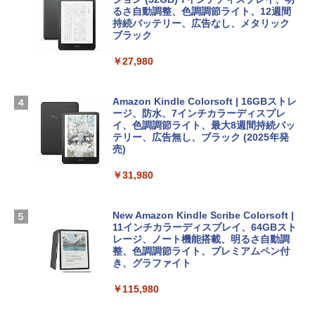
igence、13.6インチLiquid Retinaディ
るさ自動調整、色調調節ライト、12週間
スプレイ、16GBユニファイドメモリ、1
持続バッテリー、広告なし、メタリック
￥99
￥39,582
TB SSDストレージ、12MPセンターフレ
ブラック
ームカメラ、日本語キーボード、Touch I
D - シルバー
￥27,980
1冊ですべて身につくHTML & CSSとWe
Robloxギフトカード - 2,000 Robux 【限
bデザイン入門講座［第2版］
定バーチャルアイテムを含む】 【オンラ
￥261,414
インゲームコード】 ロブロックス | オン
ラインコード版
Amazon Kindle Colorsoft | 16GBストレ
￥1,292
ージ、防水、7インチカラーディスプレ
【Amazon.co.jp限定】 HP ノートパソコ
イ、色調調節ライト、最大8週間持続バッ
￥3,200
ン 15-fd 15.6インチ 16GBメモリ 512GB
テリー、広告無し、ブラック (2025年発
SSD インテル Core 5
売)
FM TOWNS ハイパー・カタログ: 本体ハ
ードウェア・市販ソフトウェアのパーフ
Windows版 | Minecraft (マインクラフ
￥129,800
￥31,980
ェクトリストと最新エミュレータ紹介
ト): Java & Bedrock Edition | オンライ
ンコード版
￥1,600
FMV ノートパソコン WE1-K3 (MS 365 P
New Amazon Kindle Scribe Colorsoft |
￥3,600
ersonal/Copilotキー搭載/Win 11/15.6型/
11インチカラーディスプレイ、64GBスト
Core i5/16GB/SSD 512GB/ホワイト) FM
レージ、ノート機能搭載、明るさ自動調
VWK3E15W_AZ
整、色調調節ライト、プレミアムペン付
き、グラファイト
￥139,880
￥115,980