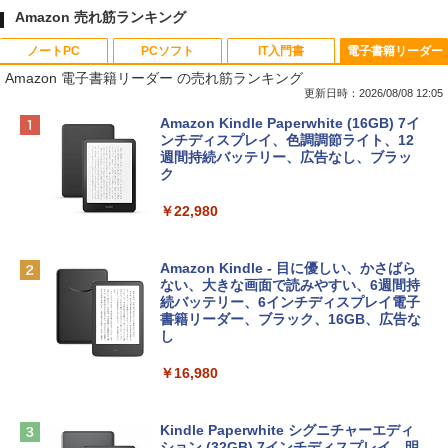
Amazon 売れ筋ランキング
ノートPC
PCソフト
IT入門書
電子書籍リーダー
Amazon 電子書籍リーダー の売れ筋ランキング
更新日時：2026/08/08 12:05
Apple 2026 MacBook Neo A18 Proチッ
Robloxギフトカード - 800 Robux 【限
生成AIパスポート公式テキスト 第４版
Amazon Kindle Paperwhite (16GB) 7イ
プ搭載13インチノートブック：AIとAppl
定バーチャルアイテムを含む】 【オンラ
ンチディスプレイ、色調調節ライト、12
e Intelligenceのために設計、Liquid Ret
インゲームコード】 ロブロックス | オン
週間持続バッテリー、広告なし、ブラッ
￥1,766
inaディスプレイ、8GBユニファイドメモ
ラインコード版
ク
リ、256GB SSDストレージ、1080p Fac
eTime HDカメラ - インディゴ
￥1,300
￥22,980
￥119,800
AIイラスト表現辞典: 思い通りの絵を引き
出す プロンプトの言葉 AI画像生成シリー
Robloxギフトカード - 1000 Robux 【限
Amazon Kindle - 目に優しい、かさばら
ズ (はぴーイラストLabo)
定バーチャルアイテムを含む】 【オンラ
ない、大きな画面で読みやすい、6週間持
tomtoc 360°保護 15.6 16インチ パソコ
インゲームコード】 ロブロックス |オン
続バッテリー、6インチディスプレイ電子
ンケース Dell NEC Lavie ASUS HP dyna
ラインコード版
書籍リーダー、ブラック、16GB、広告な
￥480
book Lenovo対応
し
￥1,600
￥2,952
￥16,980
ClaudeCode いちばんやさしい 教科書:
非エンジニア 初心者 素人 でも安心 使い
方 マニュアル AI副業にもコンテンツ作成
Microsoft Office Home & Business 202
にもKindle出版にも！ 非エンジニアのた
Apple 2026 MacBook Air M5チップ搭載
4(最新 永続版)|オンラインコード版|Wind
Kindle Paperwhite シグニチャーエディ
めのAIコーディング入門シリーズ
13インチノートブック：AIとApple Intell
ows11、10/mac対応|PC2台
ション (32GB) 7インチディスプレイ、明