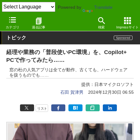
Powered by
Translate
窓の杜
エンタメ
ゲーム
Windows
カテゴリ
過去記事
検索
Impressサイト
トピック
経理や業務の「普段使いPC環境」を、Copilot+
PCで作ってみたら……
窓の杜の人気アプリは全てが動作、古くても、ハードウェア
を扱うものでも……
提供：
日本マイクロソフト
石田 賀津男
2024年12月30日 06:55
リスト