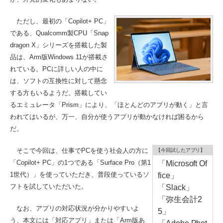
ただし、最初の「Copilot+ PC」
である、Qualcomm製CPU「Snap
dragon X」シリーズを搭載した製
品は、Arm版Windows 11が搭載さ
れている。PCに詳しい人の中に
は、ソフトの互換性に対して懸念
する方もいるようだ。搭載してい
るエミュレータ「Prism」により、「ほとんどのアプリが動く」と言
われてはいるが、万一、自分が使うアプリが動かなければ困るから
だ。
そこで今回は、仕事でPCを使う社会人の方に
【今回試したアプリ】
「Copilot+ PC」の1つである「Surface Pro（第1
「Microsoft Of
1世代）」を使っていただき、普段使っているソ
fice」
フトを試していただいた。
「Slack」
「弥生会計2
なお、アプリの対応状況が分かりやすいよ
5」
う、本文には「対応アプリ」または「Arm版あ