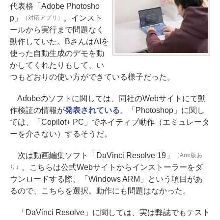
代表格「Adobe Photosho
p」
。インスト
（対応アプリ）
ールから実行まで問題なく
動作していた。BさんはAIを
使った自動生成のデモを動
かしてくれたりもして、い
つもどおりの使い方ができている様子だった。
Adobeのソフトに関しては、同社のWebサイトにて動
作検証の情報が
発表されている
。「Photoshop」に関し
ては、「Copilot+ PC」でネイティブ動作（エミュレータ
ーを介さない）するそうだ。
次は動画編集ソフト「DaVinci Resolve 19」
（Arm版あ
。こちらは公式Webサイトからインストーラーをダ
り）
ウンロードする際、「Windows ARM」という項目があ
るので、こちらを選択。動作にも問題はなかった。
「DaVinci Resolve」に関しては、実は弊誌でもテスト