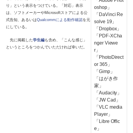
「Adobe Phot
り」という表示をつけている。「対応」表示
oshop」
は、ソフトメーカーやMicrosoftストアによる公
「DaVinci Re
式告知、あるいは
Qualcommによる動作確認
を元
solve 19」
にしている。
「Dropbox」
「PDF-XCha
先に掲載した
学生編
も含め、「こんな感じ」
nger Viewe
というところをつかんでいただければ幸いだ。
r」
「PhotoDirect
or 365」
「Gimp」
「はがき作
家」
「Audacity」
「JW Cad」
「VLC media
Player」
「Libre Offic
e」