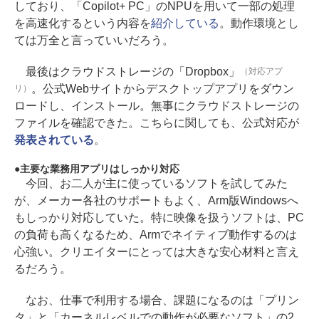
しており、「Copilot+ PC」のNPUを用いて一部の処理
を高速化するという内容を
紹介している
。動作環境とし
ては万全と言っていいだろう。
最後はクラウドストレージの「Dropbox」
（対応アプ
。公式Webサイトからデスクトップアプリをダウン
リ）
ロードし、インストール。無事にクラウドストレージの
ファイルを確認できた。こちらに関しても、公式対応が
発表されている
。
主要な業務用アプリはしっかり対応
今回、お二人が主に使っているソフトを試してみた
が、メーカー各社のサポートもよく、Arm版Windowsへ
もしっかり対応していた。特に映像を扱うソフトは、PC
の負荷も高くなるため、Armでネイティブ動作するのは
心強い。クリエイターにとっては大きな安心材料と言え
るだろう。
なお、仕事で利用する場合、課題になるのは「プリン
タ」と「カーネルレベルでの動作が必要なソフト」の2