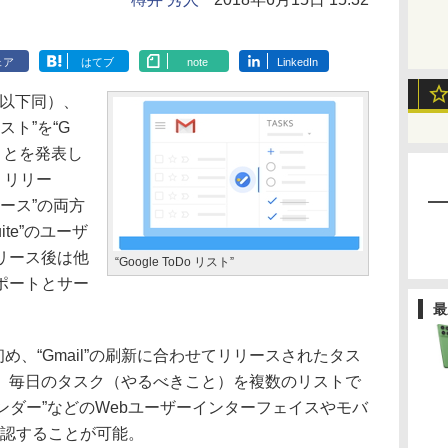
ェア
はてブ
note
LinkedIn
、以下同）、
リスト”を“G
ることを発表し
d）リリー
リース”の両方
te”のユーザ
リース後は他
“Google ToDo リスト”
ポートとサー
最
今年初め、“Gmail”の刷新に合わせてリリースされたタス
。毎日のタスク（やるべきこと）を複数のリストで
e カレンダー”などのWebユーザーインターフェイスやモバ
認することが可能。