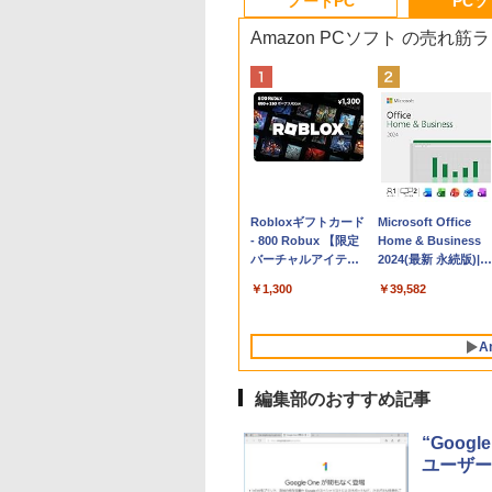
ノートPC
PC
Amazon PCソフト の売れ筋
Apple 2026
Robloxギフトカード
tomtoc 360°保護
Microsoft Office
MacBook Neo A18
- 800 Robux 【限定
15.6 16インチ パソ
Home & Business
Proチップ搭載13イ
バーチャルアイテム
ンケース Dell NEC
2024(最新 永続版)|オ
ンチノートブック：
を含む】 【オンライ
Lavie ASUS HP
ンラインコード
￥162,598
￥1,300
￥2,952
￥39,582
AIとApple
ンゲームコード】 ロ
dynabook Lenovo
版|Windows11、
Intelligence、Liquid
ブロックス | オンラ
対応
10/mac対応|PC2台
Retinaディスプレ
インコード版
A
イ、8GBメモリ、
512GB SSD、1080p
FaceTime HDカメ
編集部のおすすめ記事
ラ、Touch ID - イン
ディゴ + 3年延長
“Goog
AppleCare+ for 13イ
ユーザー
ンチMacBook
Neo(A18 Pro)|ダウン