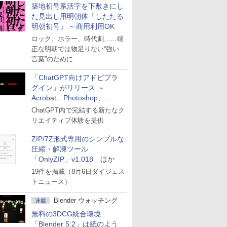
築地初号系活字を下敷きにし
た見出し用明朝体「したたる
明朝初号」 ～商用利用OK
ロック、ホラー、時代劇……端
正な明朝では物足りない“強い
言葉”のために
「ChatGPT向けアドビプラ
グイン」がリリース ～
Acrobat、Photoshop、
Premiereなどの機能を1つの
ChatGPT内で完結する新たなク
プラグインに統合
リエイティブ体験を提供
ZIP/7Z形式専用のシンプルな
圧縮・解凍ツール
「OnlyZIP」v1.018 ほか
19件を掲載（8月6日ダイジェス
トニュース）
Blender ウォッチング
連載
無料の3DCG統合環境
「Blender 5.2」は紙のよう