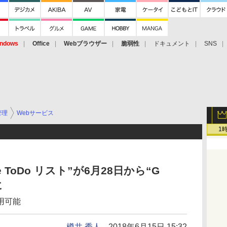
ndows
Office
Webブラウザー
脆弱性
ドキュメント
SNS
管理
Webサービス
1
 ToDo リスト”が6月28日から“G
に
用可能
樽井 秀人
2018年6月15日 15:32