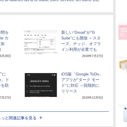
時間を
新しい“Gmail”が“G
le カ
Suite”にも開放 ～スヌ
追加
ーズ、ナッジ、オフラ
供
イン利用が企業でも
年6月28日
2018年7月27日
ブ”に
iOS版「Google ToDo」
ice」ド
アプリが“ターク モー
合を防
ド”に対応 ～段階的に
リリース
年7月27日
2019年12月5日
もっと関連記事を見る