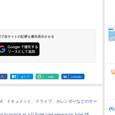
ClaudeCode いちば
Kindle Paperwhite
1冊ですべて身につく
Amazon Kindle
FM TOWNS ハイパ
New Amazon Kindle
んやさしい 教科書:
シグニチャーエディ
HTML & CSSとWeb
Colorsoft | 16GBス
ー・カタログ: 本体ハ
Scribe Colorsoft | 11
非エンジニア 初心者
ション (32GB) 7イン
デザイン入門講座
トレージ、防水、7イ
ードウェア・市販ソフ
インチカラーディスプ
持
素人 でも安心 使い方
チディスプレイ、明
［第2版］
ンチカラーディスプ
トウェアのパーフェク
レイ、64GBストレー
￥99
￥27,980
￥2,326
￥31,980
￥1,600
￥115,980
 検索で当サイトの記事を優先表示させる
ン
マニュアル AI副業に
るさ自動調整、色調
レイ、色調調節ライ
トリストと最新エミュ
ジ、ノート機能搭載、
もコンテンツ作成に
調節ライト、12週間
ト、最大8週間持続バ
レータ紹介
明るさ自動調整、色調
もKindle出版にも！
持続バッテリー、広
ッテリー、広告無
調節ライト、プレミア
な
非エンジニアのため
告なし、メタリック
し、ブラック (2025
ムペン付き、グラファ
のAIコーディング入
ブラック
年発売)
イト
門シリーズ
ェア
はてブ
note
LinkedIn
た Gmail、ドキュメント、ドライブ、カレンダーなどのサー
s to launch as a G Suite core service on June 28,