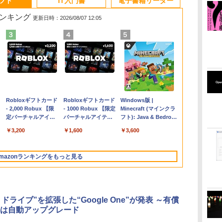
ソフト
IT入門書
電子書籍リーダー
ランキング
更新日時：2026/08/07 12:05
Apple 2026
Robloxギフトカード
【Amazon.co.jp限
Robloxギフトカード
FMV ノートパソコン
Windows版 |
コ
MacBook Air M5チ
- 2,000 Robux 【限
定】 HP ノートパソ
- 1000 Robux 【限定
WE1-K3 (MS 365
Minecraft (マインクラ
ップ搭載13インチノ
定バーチャルアイテ
コン 15-fd 15.6イン
バーチャルアイテム
Personal/Copilotキー
フト): Java & Bedrock
ートブック：AIと
ムを含む】 【オンラ
チ 16GBメモリ
を含む】 【オンライ
搭載/Win 11/15.6
Edition | オンラインコ
￥298,901
￥3,200
￥129,800
￥1,600
￥139,880
￥3,600
Apple Intelligence、
インゲームコード】
512GB SSD インテ
ンゲームコード】 ロ
型/Core i5/16GB/SSD
ード版
13.6インチLiquid
ロブロックス | オン
ル Core 5
ブロックス |オンライ
512GB/ホワイト)
Retinaディスプレ
ラインコード版
ンコード版
FMVWK3E15W_AZ
mazonランキングをもっと見る
イ、24GBユニファイ
ドメモリ、1TB SSD
ストレージ、12MPセ
ンターフレームカメ
ラ、日本語キーボー
le ドライブ”を拡張した“Google One”が発表 ～有償
ド、Touch ID - ミッ
は自動アップグレード
ドナイト