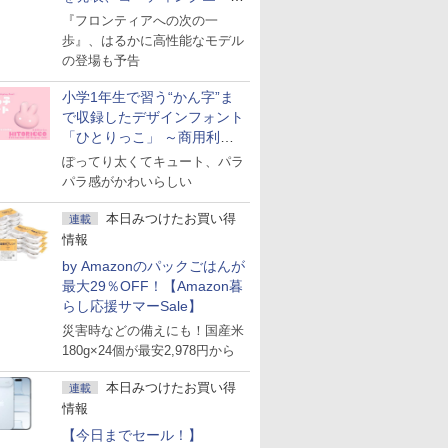
ェント「Muse Code」も
『フロンティアへの次の一
歩』、はるかに高性能なモデル
の登場も予告
小学1年生で習う“かん字”ま
で収録したデザインフォント
「ひとりっこ」 ～商用利用
OK
ぽってり太くてキュート、パラ
パラ感がかわいらしい
本日みつけたお買い得
連載
情報
by Amazonのパックごはんが
最大29％OFF！【Amazon暮
らし応援サマーSale】
災害時などの備えにも！国産米
180g×24個が最安2,978円から
本日みつけたお買い得
連載
情報
【今日までセール！】