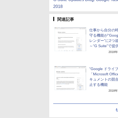
2018
関連記事
仕事から自分の
守る機能が“Goog
レンダー”に2つ
～“G Suite”で提
2018
“Google ドライ
「Microsoft Off
キュメントの競
止する機能
2018