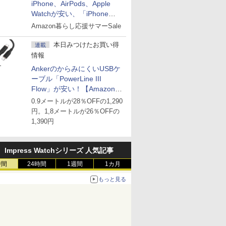
iPhone、AirPods、Apple
Watchが安い、「iPhone
Air」256GB版が139,800円な
Amazon暮らし応援サマーSale
ど
本日みつけたお買い得
連載
情報
AnkerのからみにくいUSBケ
ーブル「PowerLine III
Flow」が安い！【Amazon暮
らし応援サマーSale】
0.9メートルが28％OFFの1,290
円。1,8メートルが26％OFFの
1,390円
Impress Watchシリーズ 人気記事
時間
24時間
1週間
1カ月
もっと見る