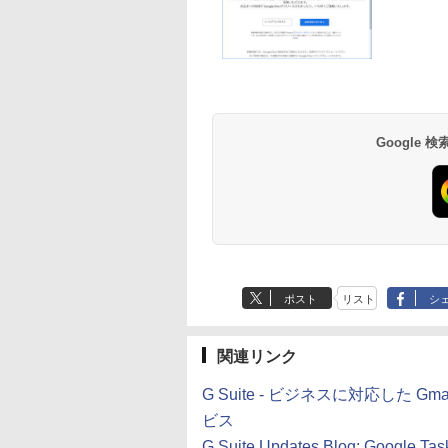
ロード版
生成AIパスポート公
Amazon Kindle
AIイラスト表現辞典:
Amazon Kindle - 目
式テキスト 第４版
Paperwhite (16GB)
思い通りの絵を引き
に優しい、かさばら
7インチディスプレ
出す プロンプトの言
ない、大きな画面で
￥1,766
イ、色調調節ライ
葉 AI画像生成シリー
読みやすい、6週間
￥22,980
￥480
￥16,980
Google
ト、12週間持続バッ
ズ (はぴーイラスト
続バッテリー、6イ
テリー、広告なし、
Labo)
チディスプレイ電子
ブラック
書籍リーダー、ブラ
ック、16GB、広告
し
ポスト
リスト
シ
関連リンク
G Suite - ビジネスに対応し
ビス
G Suite Updates Blog: Google Task