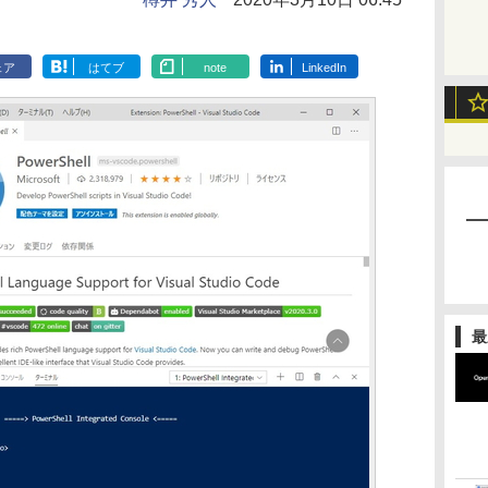
ェア
はてブ
note
LinkedIn
最