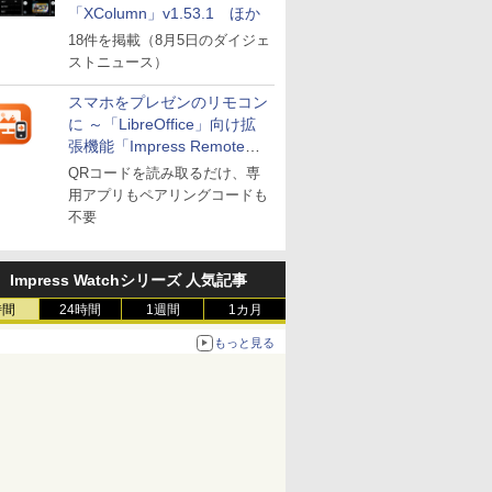
「XColumn」v1.53.1 ほか
18件を掲載（8月5日のダイジェ
ストニュース）
スマホをプレゼンのリモコン
に ～「LibreOffice」向け拡
張機能「Impress Remote」
が公開
QRコードを読み取るだけ、専
用アプリもペアリングコードも
不要
Impress Watchシリーズ 人気記事
時間
24時間
1週間
1カ月
もっと見る