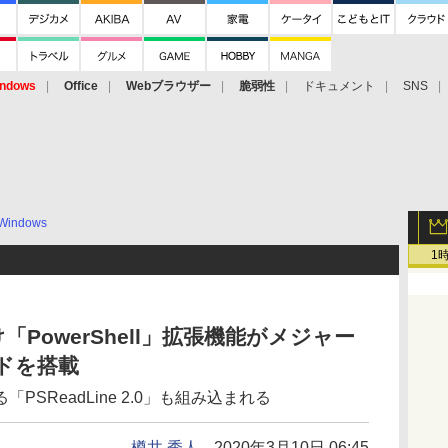
ndows
Office
Webブラウザー
脆弱性
ドキュメント
SNS
Windows
1
de向け「PowerShell」拡張機能がメジャー
ードを搭載
SReadLine 2.0」も組み込まれる
樽井 秀人
2020年3月10日 06:45