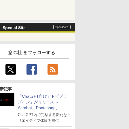
Special Site
窓の杜 をフォローする
新記事
「ChatGPT向けアドビプラ
グイン」がリリース ～
Acrobat、Photoshop、
Premiereなどの機能を1つの
ChatGPT内で完結する新たなク
プラグインに統合
リエイティブ体験を提供