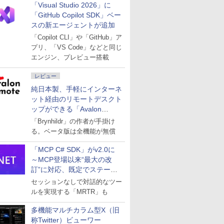
「Visual Studio 2026」に
「GitHub Copilot SDK」ベー
スの新エージェントが追加
「Copilot CLI」や「GitHub」ア
プリ、「VS Code」などと同じ
エンジン、プレビュー搭載
レビュー
純日本製、手軽にインターネ
ット経由のリモートデスクト
ップができる「Avalon
remote」
「Brynhildr」の作者が手掛け
る。ベータ版は全機能が無償
「MCP C# SDK」がv2.0に
～MCP登場以来“最大の改
訂”に対応、既定でステート
レスへ
セッションなしで対話的なツー
ルを実現する「MRTR」も
多機能マルチカラム型X（旧
称Twitter）ビューワー