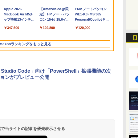
Apple 2026
【Amazon.co.jp限
FMV ノートパソコン
コ
MacBook Air M5チ
定】 HP ノートパソ
WE1-K3 (MS 365
ップ搭載13インチノ
コン 15-fd 15.6イン
Personal/Copilotキー
ートブック：AIと
チ 16GBメモリ
搭載/Win 11/15.6
￥347,600
￥129,800
￥120,000
Apple Intelligence、
512GB SSD インテ
型/Core i5/16GB/SSD
13.6インチLiquid
ル Core 5
512GB/ホワイト)
Retinaディスプレ
FMVWK3E15W_AZ
mazonランキングをもっと見る
イ、24GBユニファイ
ドメモリ、1TB
SSD、12MPセンター
フレームカメラ、
Touch ID - ミッドナ
l Studio Code」向け「PowerShell」拡張機能の次
イト + 3年延長
ョンがプレビュー公開
AppleCare+ for 13イ
ンチMacBook
Air(M5)|ダウンロー
ド版
Microsoft Office
ClaudeCode いちば
Kindle Paperwhite
Robloxギフトカード
FM TOWNS ハイパ
Amazon Kindle
Microsoft Office
1冊ですべて身につく
New Amazon Kindle
Home & Business
んやさしい 教科書:
シグニチャーエディ
- 1000 Robux 【限定
ー・カタログ: 本体
Colorsoft | 16GBス
Home 2024(最新 永続
HTML & CSSとWebデ
Scribe Colorsoft | 11
2024(最新 永続版)|オ
非エンジニア 初心者
ション (32GB) 7イン
バーチャルアイテム
ハードウェア・市販
トレージ、防水、7イ
版)|オンラインコード
ザイン入門講座［第2
インチカラーディスプ
持
ンラインコード
素人 でも安心 使い方
チディスプレイ、明
を含む】 【オンライ
ソフトウェアのパー
ンチカラーディスプ
版|Windows11、
版］
レイ、64GBストレー
￥39,582
￥99
￥32,980
￥1,600
￥1,600
￥39,980
￥37,224
￥2,326
￥115,980
 検索で当サイトの記事を優先表示させる
ン
版|Windows11、
マニュアル AI副業に
るさ自動調整、色調
ンゲームコード】 ロ
フェクトリストと最
レイ、色調調節ライ
10/mac対応|PC2台
ジ、ノート機能搭載、
10/mac対応|PC2台
もコンテンツ作成に
調節ライト、12週間
ブロックス |オンライ
新エミュレータ紹介
ト、最大8週間持続バ
明るさ自動調整、色調