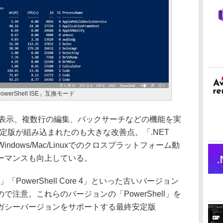
rShell ISE」互換モード
の強調表示、複数行の編集、バックサーチなどの機能を実
0」の安定版が組み込まれたのも大きな改善点。「.NET
indows/Mac/Linuxでのクロスプラットフォーム動
ーマンスも向上している。
 3」「PowerShell Core 4」といった古いバージョン
注意。これらのバージョンの「PowerShell」を
ガシーバージョンをサポートする最終安定版
。