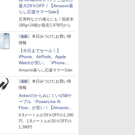
最大29％OFF！【Amazon暮
らし応援サマーSale】
災害時などの備えにも！国産米
180g×24個が最安2,978円から
本日みつけたお買い得
連載
情報
【今日までセール！】
iPhone、AirPods、Apple
Watchが安い、「iPhone
Air」256GB版が139,800円な
Amazon暮らし応援サマーSale
ど
本日みつけたお買い得
連載
情報
AnkerのからみにくいUSBケ
ーブル「PowerLine III
Flow」が安い！【Amazon暮
らし応援サマーSale】
0.9メートルが28％OFFの1,290
円。1,8メートルが26％OFFの
1,390円