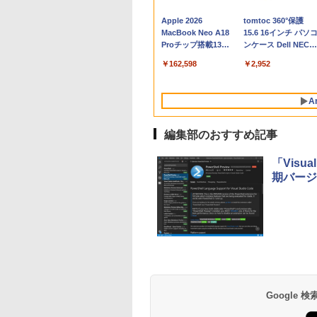
Apple 2026
tomtoc 360°保護
MacBook Neo A18
15.6 16インチ パソ
Proチップ搭載13イ
ンケース Dell NEC
ンチノートブック：
Lavie ASUS HP
￥162,598
￥2,952
AIとApple
dynabook Lenovo
Intelligence、Liquid
対応
Retinaディスプレ
A
イ、8GBメモリ、
512GB SSD、1080p
FaceTime HDカメ
編集部のおすすめ記事
ラ、Touch ID - イン
ディゴ + 3年延長
「Visua
AppleCare+ for 13イ
期バージ
ンチMacBook
Neo(A18 Pro)|ダウン
ロード版
Robloxギフトカード
生成AIパスポート公
Amazon Kindle
Robloxギフトカード
AIイラスト表現辞典:
Amazon Kindle - 目
- 800 Robux 【限定
式テキスト 第４版
Paperwhite (16GB)
- 2,000 Robux 【限
思い通りの絵を引き
に優しい、かさばら
バーチャルアイテム
7インチディスプレ
定バーチャルアイテ
出す プロンプトの言
ない、大きな画面で
￥1,766
を含む】 【オンライ
イ、色調調節ライ
ムを含む】 【オンラ
葉 AI画像生成シリー
読みやすい、6週間
￥1,300
￥27,980
￥3,200
￥480
￥19,980
Google
ンゲームコード】 ロ
ト、12週間持続バッ
インゲームコード】
ズ (はぴーイラスト
続バッテリー、6イ
ブロックス | オンラ
テリー、広告なし、
ロブロックス | オン
Labo)
チディスプレイ電子