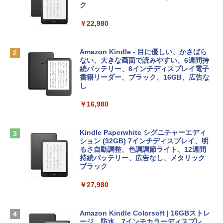
レイ、8GBメモリ、512GB SSD、1080p
ラインコード版
ク
FaceTime HDカメラ、Touch ID - インデ
ィゴ + 3年延長 AppleCare+ for 13インチ
￥1,300
￥22,980
MacBook Neo(A18 Pro)|ダウンロード版
AIイラスト表現辞典: 思い通りの絵を引き
￥162,598
出す プロンプトの言葉 AI画像生成シリー
Microsoft Office Home & Business 202
Amazon Kindle - 目に優しい、かさばら
ズ (はぴーイラストLabo)
4(最新 永続版)|オンラインコード版|Wind
ない、大きな画面で読みやすい、6週間持
ows11、10/mac対応|PC2台
続バッテリー、6インチディスプレイ電子
tomtoc 360°保護 15.6 16インチ パソコ
書籍リーダー、ブラック、16GB、広告な
￥480
ンケース Dell NEC Lavie ASUS HP dyna
し
￥39,582
book Lenovo対応
￥16,980
ClaudeCode いちばんやさしい 教科書:
￥2,952
非エンジニア 初心者 素人 でも安心 使い
Robloxギフトカード - 2,000 Robux 【限
方 マニュアル AI副業にもコンテンツ作成
定バーチャルアイテムを含む】 【オンラ
にもKindle出版にも！ 非エンジニアのた
インゲームコード】 ロブロックス | オン
Kindle Paperwhite シグニチャーエディ
めのAIコーディング入門シリーズ
Apple 2026 MacBook Air M5チップ搭載
ラインコード版
ション (32GB) 7インチディスプレイ、明
13インチノートブック：AIとApple Intell
るさ自動調整、色調調節ライト、12週間
igence、13.6インチLiquid Retinaディ
持続バッテリー、広告なし、メタリック
￥99
￥3,200
スプレイ、24GBユニファイドメモリ、1
ブラック
TB SSDストレージ、12MPセンターフレ
ームカメラ、日本語キーボード、Touch I
￥27,980
1冊ですべて身につくHTML & CSSとWe
Robloxギフトカード - 1000 Robux 【限
D - ミッドナイト
bデザイン入門講座［第2版］
定バーチャルアイテムを含む】 【オンラ
インゲームコード】 ロブロックス |オン
￥298,901
ラインコード版
Amazon Kindle Colorsoft | 16GBストレ
￥2,326
ージ、防水、7インチカラーディスプレ