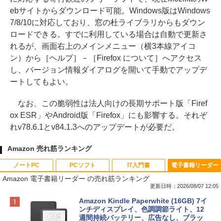
ebサイトからダウンロード可能。Windows版はWindows
7/8/10に対応しており、窓の杜ライブラリからもダウン
ロードできる。すでに利用している場合は自動で更新さ
れるが、画面右上のメインメニュー（横3本線アイコ
ン）から［ヘルプ］－［Firefox について］へアクセス
し、バージョン情報ダイアログを開いて手動でアップデ
ートしてもよい。
なお、この脆弱性は法人向けの長期サポート版「Firef
ox ESR」やAndroid版「Firefox」にも影響する。それぞ
れv78.6.1とv84.1.3へのアップデートが必要だ。
Amazon 売れ筋ランキング
ノートPC
PCソフト
IT入門書
電子書籍リーダー
Amazon 電子書籍リーダー の売れ筋ランキング
更新日時：2026/08/07 12:05
Apple 2026 MacBook Neo A18 Proチッ
Robloxギフトカード - 800 Robux 【限
生成AIパスポート公式テキスト 第４版
Amazon Kindle Paperwhite (16GB) 7イ
プ搭載13インチノートブック：AIとAppl
定バーチャルアイテムを含む】 【オンラ
ンチディスプレイ、色調調節ライト、12
e Intelligence、Liquid Retinaディスプ
インゲームコード】 ロブロックス | オン
週間持続バッテリー、広告なし、ブラッ
￥1,766