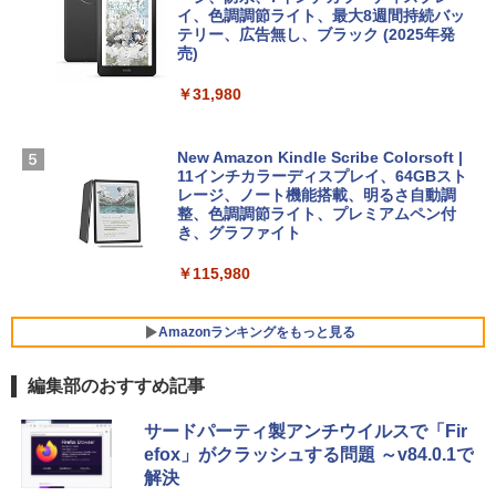
イ、色調調節ライト、最大8週間持続バッ
￥1,600
【Amazon.co.jp限定】 HP ノートパソコ
テリー、広告無し、ブラック (2025年発
ン 15-fd 15.6インチ 16GBメモリ 512GB
売)
FM TOWNS ハイパー・カタログ: 本体ハ
SSD インテル Core 5
ードウェア・市販ソフトウェアのパーフ
Windows版 | Minecraft (マインクラフ
￥31,980
ェクトリストと最新エミュレータ紹介
ト): Java & Bedrock Edition | オンライ
￥129,800
ンコード版
￥1,600
New Amazon Kindle Scribe Colorsoft |
￥3,600
FMV ノートパソコン WE1-K3 (MS 365 P
11インチカラーディスプレイ、64GBスト
ersonal/Copilotキー搭載/Win 11/15.6型/
レージ、ノート機能搭載、明るさ自動調
Core i5/16GB/SSD 512GB/ホワイト) FM
整、色調調節ライト、プレミアムペン付
VWK3E15W_AZ
き、グラファイト
￥139,880
￥115,980
Amazonランキングをもっと見る
編集部のおすすめ記事
サードパーティ製アンチウイルスで「Fir
efox」がクラッシュする問題 ～v84.0.1で
解決