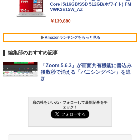
Core i5/16GB/SSD 512GB/ホワイト) FM
VWK3E15W_AZ
￥139,880
Amazonランキングをもっと見る
編集部のおすすめ記事
Robloxギフトカード - 800 Robux 【限
生成AIパスポート公式テキスト 第４版
Amazon Kindle - 目に優しい、かさばら
「Zoom 5.6.3」が画面共有機能に書込み
定バーチャルアイテムを含む】 【オンラ
ない、大きな画面で読みやすい、6週間持
後数秒で消える「バニシングペン」を追
インゲームコード】 ロブロックス | オン
続バッテリー、6インチディスプレイ電子
￥1,766
加
ラインコード版
書籍リーダー、マッチャ、16GB、広告な
し
￥1,300
￥16,980
1冊ですべて身につくHTML & CSSとWe
窓の杜をいいね・フォローして最新記事をチ
ェック！
bデザイン入門講座［第2版］
Robloxギフトカード - 1000 Robux 【限
定バーチャルアイテムを含む】 【オンラ
Kindle Paperwhite シグニチャーエディ
インゲームコード】 ロブロックス |オン
ション (32GB) 7インチディスプレイ、明
￥1,292
ラインコード版
るさ自動調整、色調調節ライト、12週間
持続バッテリー、広告なし、メタリック
ブラック
￥1,600