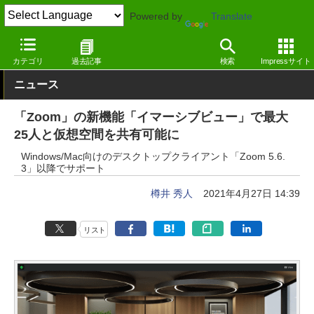
Powered by
Translate
窓の杜
オフィス・ドキュメント
オフィス
Windows
カテゴリ
過去記事
検索
Impressサイト
ニュース
「Zoom」の新機能「イマーシブビュー」で最大
25人と仮想空間を共有可能に
Windows/Mac向けのデスクトップクライアント「Zoom 5.6.
3」以降でサポート
樽井 秀人
2021年4月27日 14:39
リスト