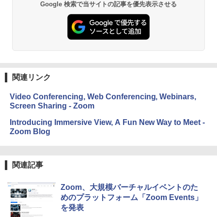
ClaudeCode いちばんやさしい 教科書:
Google 検索で当サイトの記事を優先表示させる
￥27,980
非エンジニア 初心者 素人 でも安心 使い
方 マニュアル AI副業にもコンテンツ作成
Robloxギフトカード - 2,000 Robux 【限
にもKindle出版にも！ 非エンジニアのた
定バーチャルアイテムを含む】 【オンラ
めのAIコーディング入門シリーズ
インゲームコード】 ロブロックス | オン
Amazon Kindle Paperwhite (16GB) 7イ
ラインコード版
ンチディスプレイ、色調調節ライト、12
￥99
週間持続バッテリー、広告なし、ブラッ
ク
￥3,200
関連リンク
￥22,980
AIイラスト表現辞典: 思い通りの絵を引き
出す プロンプトの言葉 AI画像生成シリー
Microsoft Office Home & Business 202
Video Conferencing, Web Conferencing, Webinars,
ズ (はぴーイラストLabo)
4(最新 永続版)|オンラインコード版|Wind
Screen Sharing - Zoom
ows11、10/mac対応|PC2台
Amazon Kindle Colorsoft | 16GBストレ
￥480
ージ、防水、7インチカラーディスプレ
Introducing Immersive View, A Fun New Way to Meet -
イ、色調調節ライト、最大8週間持続バッ
￥39,582
Zoom Blog
テリー、広告無し、ブラック (2025年発
売)
FM TOWNS ハイパー・カタログ: 本体ハ
ードウェア・市販ソフトウェアのパーフ
Windows版 | Minecraft (マインクラフ
￥31,980
ェクトリストと最新エミュレータ紹介
ト): Java & Bedrock Edition | オンライ
関連記事
ンコード版
￥1,600
New Amazon Kindle Scribe Colorsoft |
Zoom、大規模バーチャルイベントのた
￥3,600
11インチカラーディスプレイ、64GBスト
めのプラットフォーム「Zoom Events」
レージ、ノート機能搭載、明るさ自動調
を発表
整、色調調節ライト、プレミアムペン付