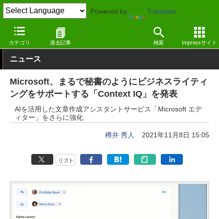
Powered by
Translate
窓の杜
オフィス・ドキュメント
オフィス
Windows
カテゴリ
過去記事
検索
Impressサイト
ニュース
Microsoft、まるで秘書のようにビジネスライティ
ングをサポートする「Context IQ」を発表
AIを活用した文章作成アシスタントサービス「Microsoft エデ
ィター」をさらに強化
樽井 秀人
2021年11月8日 15:05
リスト