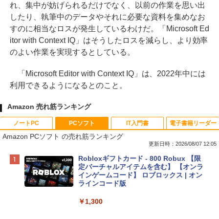
れ、集中が妨げられるだけでなく、以前の作業を思い出
したり、執筆中のデータやそれに必要な資料を集めなお
すのに相当なロスが発生しているわけだ。「Microsoft Ed
itor with Context IQ」はそうしたロスを減らし、より効率
のよい作業を実現するとしている。
「Microsoft Editor with Context IQ」は、2022年中には
利用できるようになるとのこと。
Amazon 売れ筋ランキング
ノートPC
PCソフト
IT入門書
電子書籍リーダー
Amazon PCソフト の売れ筋ランキング
更新日時：2026/08/07 12:05
Apple 2026 MacBook Neo A18 Proチッ
Robloxギフトカード - 800 Robux 【限
プ搭載13インチノートブック：AIとAppl
定バーチャルアイテムを含む】 【オンラ
e Intelligence、Liquid Retinaディスプ
インゲームコード】 ロブロックス | オン
レイ、8GBメモリ、512GB SSD、1080p
ラインコード版
FaceTime HDカメラ、Touch ID - インデ
ィゴ + 3年延長 AppleCare+ for 13インチ
￥1,300
MacBook Neo(A18 Pro)|ダウンロード版