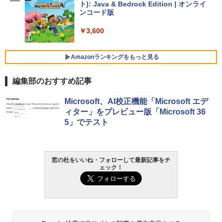
ト): Java & Bedrock Edition | オンライ
￥129,800
ンコード版
￥3,600
FMV ノートパソコン WE1-K3 (MS 365 P
ersonal/Copilotキー搭載/Win 11/15.6型/
Core i5/16GB/SSD 512GB/ホワイト) FM
Amazonランキングをもっと見る
VWK3E15W_AZ
編集部のおすすめ記事
￥139,880
生成AIパスポート公式テキスト 第４版
Amazon Kindle Paperwhite (16GB) 7イ
Microsoft、AI校正機能「Microsoft エデ
ンチディスプレイ、色調調節ライト、12
ィター」をプレビュー版「Microsoft 36
週間持続バッテリー、広告なし、ブラッ
￥1,766
5」でテスト
ク
￥22,980
AIイラスト表現辞典: 思い通りの絵を引き
窓の杜をいいね・フォローして最新記事をチ
ェック！
出す プロンプトの言葉 AI画像生成シリー
Amazon Kindle - 目に優しい、かさばら
ズ (はぴーイラストLabo)
ない、大きな画面で読みやすい、6週間持
続バッテリー、6インチディスプレイ電子
書籍リーダー、ブラック、16GB、広告な
￥480
し
￥16,980