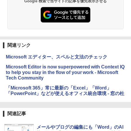
ClaudeCode いちばんやさしい 教科書:
Google 検索で当サイトの記事を優先表示させる
非エンジニア 初心者 素人 でも安心 使い
方 マニュアル AI副業にもコンテンツ作成
にもKindle出版にも！ 非エンジニアのた
Kindle Paperwhite シグニチャーエディ
めのAIコーディング入門シリーズ
ション (32GB) 7インチディスプレイ、明
るさ自動調整、色調調節ライト、12週間
持続バッテリー、広告なし、メタリック
￥99
ブラック
関連リンク
￥27,980
1冊ですべて身につくHTML & CSSとWe
bデザイン入門講座［第2版］
Microsoft エディター、スペルと文法のチェック
Amazon Kindle Colorsoft | 16GBストレ
￥2,326
Microsoft Editor is now superpowered with Context IQ
ージ、防水、7インチカラーディスプレ
to help you stay in the flow of your work - Microsoft
イ、色調調節ライト、最大8週間持続バッ
Tech Community
テリー、広告無し、ブラック (2025年発
売)
FM TOWNS ハイパー・カタログ: 本体ハ
「Microsoft 365」常に最新の「Excel」「Word」
ードウェア・市販ソフトウェアのパーフ
「PowerPoint」などが使えるオフィス統合環境 - 窓の杜
￥31,980
ェクトリストと最新エミュレータ紹介
￥1,600
New Amazon Kindle Scribe Colorsoft |
関連記事
11インチカラーディスプレイ、64GBスト
レージ、ノート機能搭載、明るさ自動調
整、色調調節ライト、プレミアムペン付
メールやブログの編集にも「Word」のAI