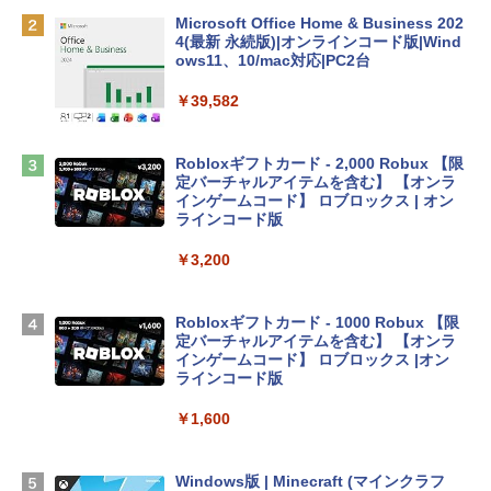
￥162,598
Microsoft Office Home & Business 202
4(最新 永続版)|オンラインコード版|Wind
ows11、10/mac対応|PC2台
tomtoc 360°保護 15.6 16インチ パソコ
ンケース Dell NEC Lavie ASUS HP dyna
￥39,582
book Lenovo対応
￥2,952
Robloxギフトカード - 2,000 Robux 【限
定バーチャルアイテムを含む】 【オンラ
インゲームコード】 ロブロックス | オン
Apple 2026 MacBook Air M5チップ搭載
ラインコード版
13インチノートブック：AIとApple Intell
igence、13.6インチLiquid Retinaディ
￥3,200
スプレイ、24GBユニファイドメモリ、1
TB SSDストレージ、12MPセンターフレ
ームカメラ、日本語キーボード、Touch I
Robloxギフトカード - 1000 Robux 【限
D - ミッドナイト
定バーチャルアイテムを含む】 【オンラ
インゲームコード】 ロブロックス |オン
￥298,901
ラインコード版
￥1,600
【Amazon.co.jp限定】 HP ノートパソコ
ン 15-fd 15.6インチ 16GBメモリ 512GB
SSD インテル Core 5
Windows版 | Minecraft (マインクラフ