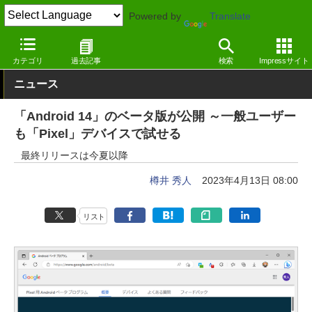
Powered by
Translate
窓の杜
システム・ファイル
システム
Android
カテゴリ
過去記事
検索
Impressサイト
ニュース
「Android 14」のベータ版が公開 ～一般ユーザー
も「Pixel」デバイスで試せる
最終リリースは今夏以降
樽井 秀人
2023年4月13日 08:00
リスト