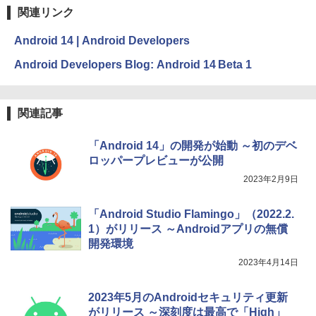
方 マニュアル AI副業にもコンテンツ作成
関連リンク
にもKindle出版にも！ 非エンジニアのた
めのAIコーディング入門シリーズ
Amazon Kindle Paperwhite (16GB) 7イ
Android 14 | Android Developers
ンチディスプレイ、色調調節ライト、12
￥99
週間持続バッテリー、広告なし、ブラッ
Android Developers Blog: Android 14 Beta 1
ク
￥22,980
AIイラスト表現辞典: 思い通りの絵を引き
出す プロンプトの言葉 AI画像生成シリー
関連記事
ズ (はぴーイラストLabo)
Amazon Kindle Colorsoft | 16GBストレ
「Android 14」の開発が始動 ～初のデベ
￥480
ージ、防水、7インチカラーディスプレ
ロッパープレビューが公開
イ、色調調節ライト、最大8週間持続バッ
テリー、広告無し、ブラック (2025年発
2023年2月9日
売)
FM TOWNS ハイパー・カタログ: 本体ハ
ードウェア・市販ソフトウェアのパーフ
￥31,980
ェクトリストと最新エミュレータ紹介
「Android Studio Flamingo」（2022.2.
1）がリリース ～Androidアプリの無償
￥1,600
開発環境
New Amazon Kindle Scribe Colorsoft |
2023年4月14日
11インチカラーディスプレイ、64GBスト
レージ、ノート機能搭載、明るさ自動調
整、色調調節ライト、プレミアムペン付
2023年5月のAndroidセキュリティ更新
き、グラファイト
がリリース ～深刻度は最高で「High」