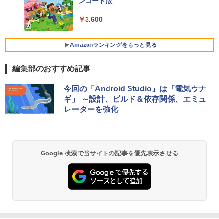
ンコード版
FMV ノートパソコン WE1-K3 (MS 365 P
￥3,600
ersonal/Copilotキー搭載/Win 11/15.6型/
Core i5/16GB/SSD 512GB/ホワイト) FM
VWK3E15W_AZ
Amazonランキングをもっと見る
￥139,880
編集部のおすすめ記事
生成AIパスポート公式テキスト 第４版
Amazon Kindle - 目に優しい、かさばら
今回の「Android Studio」は「電気ウナ
ない、大きな画面で読みやすい、6週間持
ギ」 ～設計、ビルド＆依存関係、エミュ
続バッテリー、6インチディスプレイ電子
￥1,766
レーターを強化
書籍リーダー、マッチャ、16GB、広告な
し
￥16,980
1冊ですべて身につくHTML & CSSとWe
Google 検索で当サイトの記事を優先表示させる
bデザイン入門講座［第2版］
Kindle Paperwhite シグニチャーエディ
ション (32GB) 7インチディスプレイ、明
￥1,292
るさ自動調整、色調調節ライト、12週間
持続バッテリー、広告なし、メタリック
ブラック
ClaudeCode いちばんやさしい 教科書:
￥27,980
非エンジニア 初心者 素人 でも安心 使い