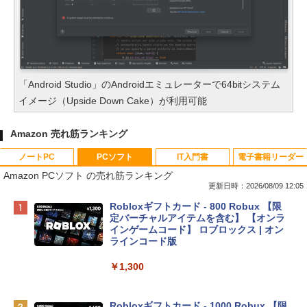
「Android Studio」のAndroidエミュレーターで64bitシステム
イメージ（Upside Down Cake）が利用可能
Amazon 売れ筋ランキング
ノートPC
PCソフト
IT入門書
電子書籍リーダー
Amazon PCソフト の売れ筋ランキング
更新日時：2026/08/09 12:05
Apple 2026 MacBook Neo A18 Proチッ
Robloxギフトカード - 800 Robux 【限
プ搭載13インチノートブック：AIとAppl
定バーチャルアイテムを含む】 【オンラ
e Intelligenceのために設計、Liquid Ret
インゲームコード】 ロブロックス | オン
inaディスプレイ、8GBユニファイドメモ
ラインコード版
リ、256GB SSDストレージ、1080p Fac
eTime HDカメラ - インディゴ
￥1,300
￥119,800
Robloxギフトカード - 1000 Robux 【限