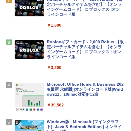
定バーチャルアイテムを含む】 【オンラ
tomtoc 360°保護 15.6 16インチ パソコ
インゲームコード】 ロブロックス |オン
ンケース Dell NEC Lavie ASUS HP dyna
ラインコード版
book Lenovo対応
￥1,600
￥2,952
Robloxギフトカード - 2,000 Robux 【限
Apple 2026 MacBook Air M5チップ搭載
定バーチャルアイテムを含む】 【オンラ
13インチノートブック：AIとApple Intell
インゲームコード】 ロブロックス | オン
igence、13.6インチLiquid Retinaディ
ラインコード版
スプレイ、16GBユニファイドメモリ、1
TB SSDストレージ、12MPセンターフレ
￥3,200
ームカメラ、日本語キーボード、Touch I
D - ミッドナイト
Microsoft Office Home & Business 202
￥278,800
4(最新 永続版)|オンラインコード版|Wind
ows11、10/mac対応|PC2台
【Amazon.co.jp限定】 HP ノートパソコ
￥39,582
ン 15-fd 15.6インチ 16GBメモリ 512GB
SSD インテル Core 5
Windows版 | Minecraft (マインクラフ
￥129,800
ト): Java & Bedrock Edition | オンライ