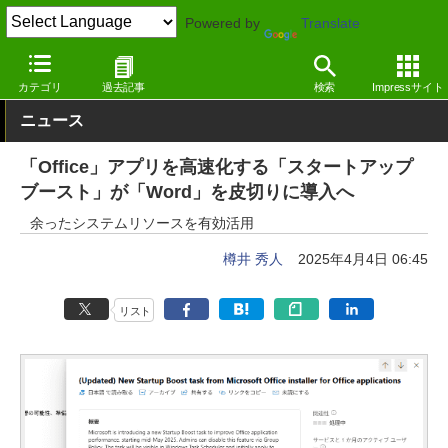
Powered by
Translate
窓の杜
オフィス・ドキュメント
オフィス
Windows
カテゴリ
過去記事
検索
Impressサイト
ニュース
「Office」アプリを高速化する「スタートアップ
ブースト」が「Word」を皮切りに導入へ
余ったシステムリソースを有効活用
樽井 秀人
2025年4月4日 06:45
リスト