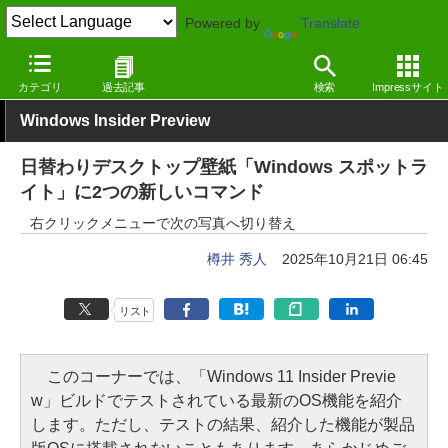
Powered by
Translate
窓の杜
システム・ファイル
デスクトップ
Windows
カテゴリ
過去記事
検索
Impressサイト
Windows Insider Preview
日替わりデスクトップ壁紙「Windows スポットラ
イト」に2つの新しいコマンド
右クリックメニューで次の写真へ切り替え
樽井 秀人
2025年10月21日 06:45
リスト
このコーナーでは、「Windows 11 Insider Previe
w」ビルドでテストされている最新のOS機能を紹介
します。ただし、テストの結果、紹介した機能が製品