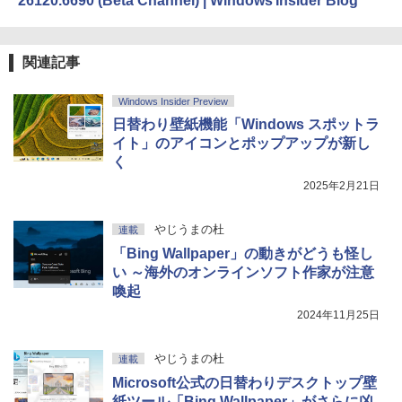
26120.6690 (Beta Channel) | Windows Insider Blog
関連記事
Windows Insider Preview
日替わり壁紙機能「Windows スポットラ
イト」のアイコンとポップアップが新し
く
2025年2月21日
やじうまの杜
連載
「Bing Wallpaper」の動きがどうも怪し
い ～海外のオンラインソフト作家が注意
喚起
2024年11月25日
やじうまの杜
連載
Microsoft公式の日替わりデスクトップ壁
紙ツール「Bing Wallpaper」がさらに凶