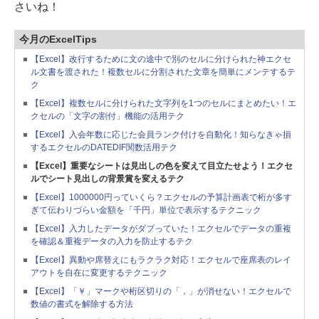
さいね！
今月のExcelTips
【Excel】改行するために文の途中で別のセルに分けられた神エクセ
ル文書を渡された！複数セルに分割された文章を簡単にメンテするテ
ク
【Excel】複数セルに分けられた文字列を1つのセルにまとめたい！エ
クセルの「文字の割付」機能の活用テク
【Excel】入会年数に応じた会員ランク付けを自動化！知らなきゃ損
するエクセルのDATEDIF関数活用テク
【Excel】重要なシートは見出しの色を変えて目立たせよう！エクセ
ルでシート見出しの背景賞を変えるテク
【Excel】1000000円っていくら？エクセルの予算計画表で桁が多す
ぎて伝わりづらい金額を「千円」単位で表示するテクニック
【Excel】入力したデータがダブっていた！エクセルでデータの重複
を確認＆重複データの入力を防止するテク
【Excel】異動や席替えにもラクラク対応！エクセルで座席表のレイ
アウトを自在に変更するテクニック
【Excel】「￥」マークや桁区切りの「，」が消せない！エクセルで
数値の書式を解除する方法