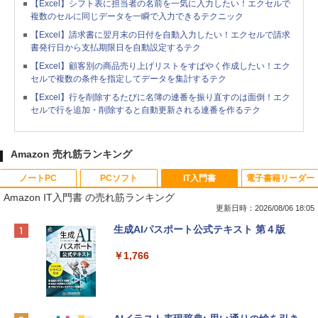
【Excel】シフト表に担当者の名前を一気に入力したい！エクセルで
複数のセルに同じデータを一瞬で入力できるテクニック
【Excel】請求書に翌月末の日付を自動入力したい！エクセルで請求
書発行日から支払期限日を自動設定するテク
【Excel】顧客別の商品売り上げリストをすばやく作成したい！エク
セルで複数の条件を指定してデータを集計するテク
【Excel】行を削除するたびに名簿の連番を振り直すのは面倒！エク
セルで行を追加・削除すると自動更新される連番を作るテク
Amazon 売れ筋ランキング
ノートPC
PCソフト
IT入門書
電子書籍リーダー
Amazon IT入門書 の売れ筋ランキング
更新日時：2026/08/06 18:05
Apple 2026 MacBook Neo A18 Proチッ
Robloxギフトカード - 800 Robux 【限
生成AIパスポート公式テキスト 第４版
プ搭載13インチノートブック：AIとAppl
定バーチャルアイテムを含む】 【オンラ
e Intelligenceのために設計、Liquid Ret
インゲームコード】 ロブロックス | オン
￥1,766
inaディスプレイ、8GBユニファイドメモ
ラインコード版
リ、512GB SSDストレージ、1080p Fac
eTime HDカメラ、Touch ID - インディ
￥1,300
ゴ