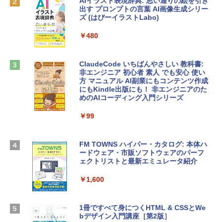
AIイラスト表現辞典: 思い通りの絵を引き
￥137,800
出す プロンプトの言葉 AI画像生成シリー
Microsoft Office Home & Business 202
ズ (はぴーイラストLabo)
4(最新 永続版)|オンラインコード版|Wind
ows11、10/mac対応|PC2台
tomtoc 360°保護 15.6 16インチ パソコ
￥480
ンケース Dell NEC Lavie ASUS HP dyna
￥39,582
book Lenovo対応
ClaudeCode いちばんやさしい 教科書:
￥2,952
非エンジニア 初心者 素人 でも安心 使い
Robloxギフトカード - 2,000 Robux 【限
方 マニュアル AI副業にもコンテンツ作成
定バーチャルアイテムを含む】 【オンラ
にもKindle出版にも！ 非エンジニアのた
インゲームコード】 ロブロックス | オン
めのAIコーディング入門シリーズ
Apple 2026 MacBook Air M5チップ搭載
ラインコード版
13インチノートブック：AIとApple Intell
igence、13.6インチLiquid Retinaディ
￥99
￥3,200
スプレイ、24GBユニファイドメモリ、1
TB SSDストレージ、12MPセンターフレ
ームカメラ、日本語キーボード、Touch I
FM TOWNS ハイパー・カタログ: 本体ハ
Robloxギフトカード - 1000 Robux 【限
D - ミッドナイト
ードウェア・市販ソフトウェアのパーフ
定バーチャルアイテムを含む】 【オンラ
ェクトリストと最新エミュレータ紹介
インゲームコード】 ロブロックス |オン
￥314,800
ラインコード版
￥1,600
￥1,600
【Amazon.co.jp限定】 HP ノートパソコ
ン 15-fd 15.6インチ 16GBメモリ 512GB
1冊ですべて身につくHTML & CSSとWe
SSD インテル Core 5
bデザイン入門講座［第2版］
Microsoft Office Home 2024(最新 永続