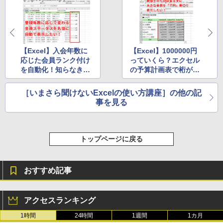
Kindle Paperwhite シグニチャーエディ
ション (32GB) 7インチディスプレイ、明
るさ自動調整、色調調節ライト、12週間
持続バッテリー、広告なし、メタリック
ブラック
【Excel】入会年数に
【Excel】1000000円
応じた会員ランク付け
っていくら？エクセル
￥32,980
を自動化！知らなきゃ
の予算計画表で桁が多
損するエクセルのDAT
すぎて伝わりづらい金
EDIF関数活用テク
額を「千円」単位で表
［いまさら聞けないExcelの使い方講座］の他の記
Amazon Kindle Colorsoft | 16GBストレ
示するテクニック
事を見る
ージ、防水、7インチカラーディスプレ
イ、色調調節ライト、最大8週間持続バッ
テリー、広告無し、ブラック (2025年発
売)
トップページに戻る
￥39,980
おすすめ記事
New Amazon Kindle Scribe Colorsoft |
11インチカラーディスプレイ、64GBスト
レージ、ノート機能搭載、明るさ自動調
アクセスランキング
整、色調調節ライト、プレミアムペン付
き、グラファイト
1時間
24時間
1週間
1カ月