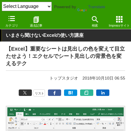
Powered by
Translate
窓の杜
オフィス・ドキュメント
オフィス
Windows
カテゴリ
過去記事
検索
Impressサイト
いまさら聞けないExcelの使い方講座
【Excel】重要なシートは見出しの色を変えて目立
たせよう！エクセルでシート見出しの背景色を変
えるテク
トップスタジオ
2018年10月10日 06:55
リスト