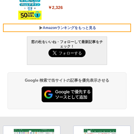
版)|オンラインコード版|Windows11、1
￥129,800
0/mac対応|PC2台
￥2,326
￥37,224
FMV ノートパソコン WE1-K3 (MS 365 P
ersonal/Copilotキー搭載/Win 11/15.6型/
Amazonランキングをもっと見る
Core i5/16GB/SSD 512GB/ホワイト) FM
VWK3E15W_AZ
窓の杜をいいね・フォローして最新記事をチ
ェック！
￥119,800
Amazon Kindle Paperwhite (16GB) 7イ
ンチディスプレイ、色調調節ライト、12
週間持続バッテリー、広告なし、ブラッ
ク
￥27,980
Google 検索で当サイトの記事を優先表示させる
Amazon Kindle - 目に優しい、かさばら
ない、大きな画面で読みやすい、6週間持
続バッテリー、6インチディスプレイ電子
書籍リーダー、ブラック、16GB、広告な
し
￥19,980