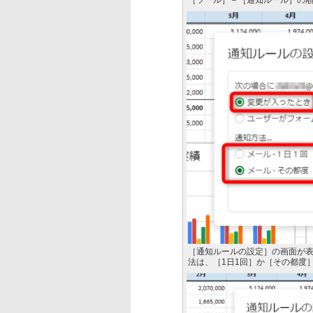
［ツール］－［通知ルール］の
［通知ルールの設定］の画面が
法は、［1日1回］か［その都度