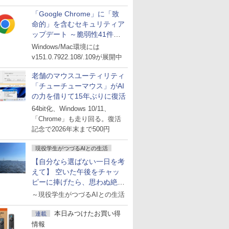
「Google Chrome」に「致
命的」を含むセキュリティア
ップデート ～脆弱性41件に
対処
Windows/Mac環境には
v151.0.7922.108/.109が展開中
老舗のマウスユーティリティ
「チューチューマウス」がAI
の力を借りて15年ぶりに復活
64bit化、Windows 10/11、
「Chrome」も走り回る。復活
記念で2026年末まで500円
現役学生がつづるAIとの生活
【自分なら選ばない一日を考
えて】 空いた午後をチャッ
ピーに捧げたら、思わぬ絶景
に出会った話
～現役学生がつづるAIとの生活
本日みつけたお買い得
連載
情報