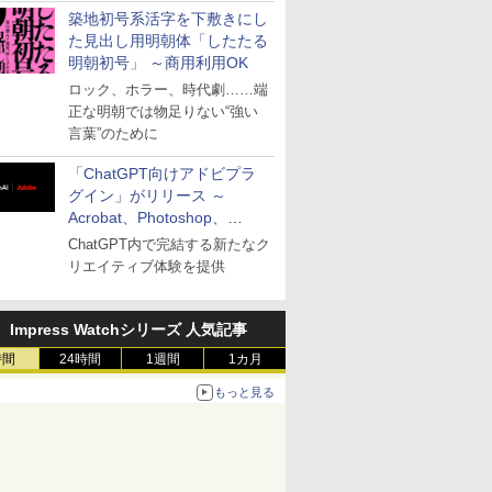
築地初号系活字を下敷きにし
た見出し用明朝体「したたる
明朝初号」 ～商用利用OK
ロック、ホラー、時代劇……端
正な明朝では物足りない“強い
言葉”のために
「ChatGPT向けアドビプラ
グイン」がリリース ～
Acrobat、Photoshop、
Premiereなどの機能を1つの
ChatGPT内で完結する新たなク
プラグインに統合
リエイティブ体験を提供
Impress Watchシリーズ 人気記事
時間
24時間
1週間
1カ月
もっと見る