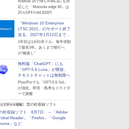
Android 16でNFC/FeliCaにも対
応した「Motorola edge 60」は
25％OFFの44,820円
「Windows 10 Enterprise
LTSC 2021」のサポート終了
迫る、2027年1月12日まで
～ESUは9月1日から販売
1年目は1台61米ドル、毎年倍額
で最長3年。あくまで移行へ
の“橋渡し”
無料版「ChatGPT」にも
「GPT-5.6 Luna」が開放、
テキストチャットは無制限へ
Plus/Proでも「GPT-5.6 Sol」
が強化、即答・熟考をスライダ
ーで調整
窓の杜収録ソフト
ップデート情報
の杜収録ソフト 8月7日 ～「Adobe
robat Reader」「Firefox」「Google
hrome」など