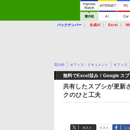
バックナンバー
生成AI
Excel
Wi
窓の杜
オフィス・ドキュメント
オフィス
無料でExcel並み！Google
共有したスプシが更新
クのひと工夫
ポスト
リスト
シ