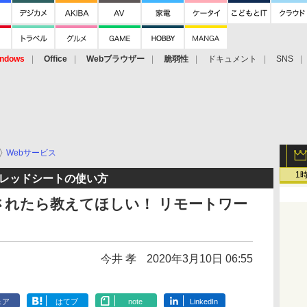
ndows
Office
Webブラウザー
脆弱性
ドキュメント
SNS
Webサービス
1
 スプレッドシートの使い方
されたら教えてほしい！ リモートワー
今井 孝
2020年3月10日 06:55
ェア
はてブ
note
LinkedIn