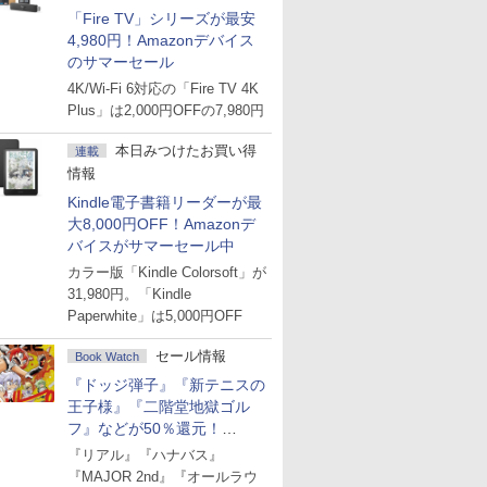
「Fire TV」シリーズが最安
4,980円！Amazonデバイス
のサマーセール
4K/Wi-Fi 6対応の「Fire TV 4K
Plus」は2,000円OFFの7,980円
本日みつけたお買い得
連載
情報
Kindle電子書籍リーダーが最
大8,000円OFF！Amazonデ
バイスがサマーセール中
カラー版「Kindle Colorsoft」が
31,980円。「Kindle
Paperwhite」は5,000円OFF
セール情報
Book Watch
『ドッジ弾子』『新テニスの
王子様』『二階堂地獄ゴル
フ』などが50％還元！
Amazonマンガ週末セール
『リアル』『ハナバス』
『MAJOR 2nd』『オールラウ