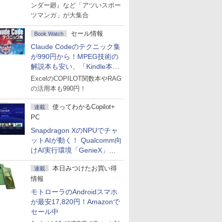
ンダー廻』など「アツいスポー
ツマンガ」が大集合
セール情報
Book Watch
Claude Codeのテクニック集
が990円から！MPEG技術の
解説本も安い、「Kindle本サ
マーセール」第2弾開始！
ExcelのCOPILOT関数本やRAG
の活用本も990円！
使ってわかるCopilot+
連載
PC
Snapdragon XのNPUでチャ
ットAIが動く！ Qualcomm向
けAI実行環境「GenieX」を
試してみた
本日みつけたお買い得
連載
情報
モトローラのAndroidスマホ
が最安17,820円！Amazonで
セール中