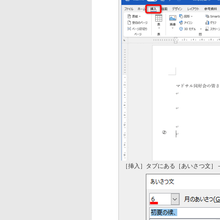
［挿入］タブにある［あいさつ文］