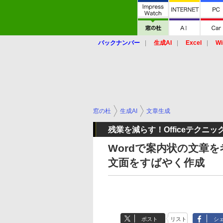
バックナンバー
生成AI
Excel
Wi
窓の杜
生成AI
文章生成
残業を減らす！Officeテクニッ
Wordで案内状の文章
文面をすばやく作成
ポスト
リスト
シ