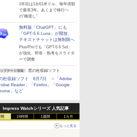
～ESUは9月1日から販売
1年目は1台61米ドル、毎年倍額
で最長3年。あくまで移行へ
の“橋渡し”
無料版「ChatGPT」にも
「GPT-5.6 Luna」が開放、
テキストチャットは無制限へ
Plus/Proでも「GPT-5.6 Sol」
が強化、即答・熟考をスライダ
ーで調整
窓の杜収録ソフト
ップデート情報
の杜収録ソフト 8月7日 ～「Adobe
robat Reader」「Firefox」「Google
hrome」など
Impress Watchシリーズ 人気記事
時間
24時間
1週間
1カ月
もっと見る