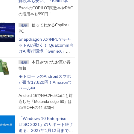
解説本も安い、「Kindle本サ
マーセール」第2弾開始！
ExcelのCOPILOT関数本やRAG
の活用本も990円！
使ってわかるCopilot+
連載
PC
Snapdragon XのNPUでチャ
ットAIが動く！ Qualcomm向
けAI実行環境「GenieX」を
試してみた
本日みつけたお買い得
連載
情報
モトローラのAndroidスマホ
が最安17,820円！Amazonで
セール中
Android 16でNFC/FeliCaにも対
応した「Motorola edge 60」は
25％OFFの44,820円
「Windows 10 Enterprise
LTSC 2021」のサポート終了
迫る、2027年1月12日まで