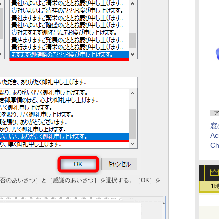
ア
窓
Ac
C
安否のあいさつ］と［感謝のあいさつ］を選択する。［OK］を
1