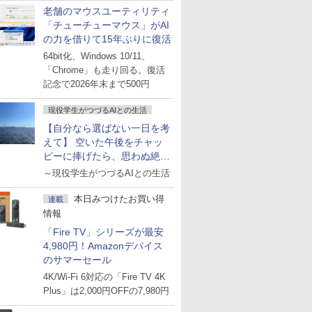
老舗のマウスユーティリティ
「チューチューマウス」がAI
の力を借りて15年ぶりに復活
64bit化、Windows 10/11、
「Chrome」も走り回る。復活
記念で2026年末まで500円
現役学生がつづるAIとの生活
【自分なら選ばない一日を考
えて】 空いた午後をチャッ
ピーに捧げたら、思わぬ絶景
に出会った話
～現役学生がつづるAIとの生活
本日みつけたお買い得
連載
情報
「Fire TV」シリーズが最安
4,980円！Amazonデバイス
のサマーセール
4K/Wi-Fi 6対応の「Fire TV 4K
Plus」は2,000円OFFの7,980円