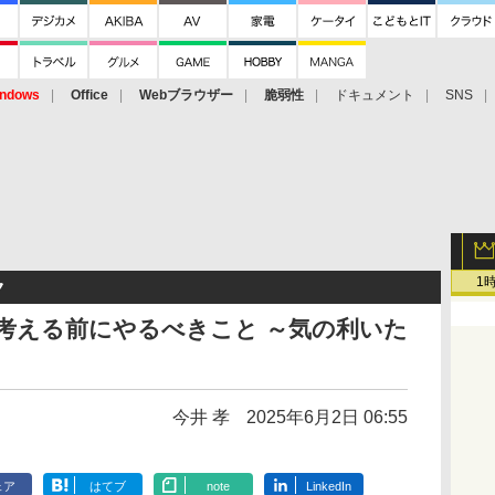
ndows
Office
Webブラウザー
脆弱性
ドキュメント
SNS
1
ク
を考える前にやるべきこと ～気の利いた
今井 孝
2025年6月2日 06:55
ェア
はてブ
note
LinkedIn