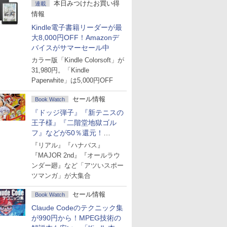
本日みつけたお買い得
連載
情報
Kindle電子書籍リーダーが最
大8,000円OFF！Amazonデ
バイスがサマーセール中
カラー版「Kindle Colorsoft」が
31,980円。「Kindle
Paperwhite」は5,000円OFF
セール情報
Book Watch
『ドッジ弾子』『新テニスの
王子様』『二階堂地獄ゴル
フ』などが50％還元！
Amazonマンガ週末セール
『リアル』『ハナバス』
『MAJOR 2nd』『オールラウ
ンダー廻』など「アツいスポー
ツマンガ」が大集合
セール情報
Book Watch
Claude Codeのテクニック集
が990円から！MPEG技術の