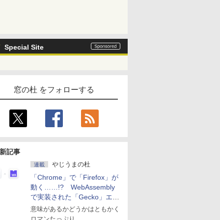
Special Site
窓の杜 をフォローする
新記事
やじうまの杜
連載
「Chrome」で「Firefox」が
動く……!? WebAssembly
で実装された「Gecko」エン
ジン
意味があるかどうかはともかく
ロマンたっぷり