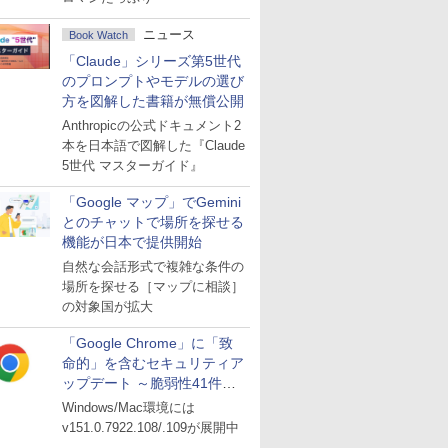
ニュース
Book Watch
「Claude」シリーズ第5世代
のプロンプトやモデルの選び
方を図解した書籍が無償公開
Anthropicの公式ドキュメント2
本を日本語で図解した『Claude
5世代 マスターガイド』
「Google マップ」でGemini
とのチャットで場所を探せる
機能が日本で提供開始
自然な会話形式で複雑な条件の
場所を探せる［マップに相談］
の対象国が拡大
「Google Chrome」に「致
命的」を含むセキュリティア
ップデート ～脆弱性41件に
対処
Windows/Mac環境には
v151.0.7922.108/.109が展開中