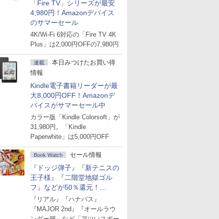
「Fire TV」シリーズが最安
4,980円！Amazonデバイス
のサマーセール
4K/Wi-Fi 6対応の「Fire TV 4K
Plus」は2,000円OFFの7,980円
本日みつけたお買い得
連載
情報
Kindle電子書籍リーダーが最
大8,000円OFF！Amazonデ
バイスがサマーセール中
カラー版「Kindle Colorsoft」が
31,980円。「Kindle
Paperwhite」は5,000円OFF
セール情報
Book Watch
『ドッジ弾子』『新テニスの
王子様』『二階堂地獄ゴル
フ』などが50％還元！
Amazonマンガ週末セール
『リアル』『ハナバス』
『MAJOR 2nd』『オールラウ
ンダー廻』など「アツいスポー