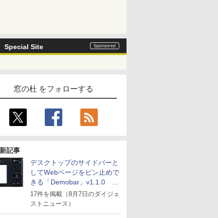
Special Site
窓の杜 をフォローする
新記事
デスクトップのサイドバーと
してWebページをピン止めで
きる「Demobar」v1.1.0 ほ
か
17件を掲載（8月7日のダイジェ
ストニュース）