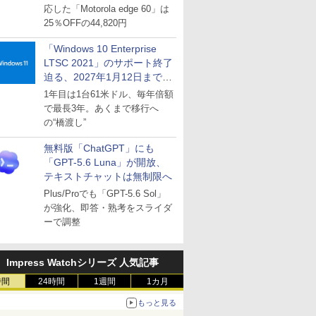
応した「Motorola edge 60」は
25％OFFの44,820円
「Windows 10 Enterprise
LTSC 2021」のサポート終了
迫る、2027年1月12日まで
～ESUは9月1日から販売
1年目は1台61米ドル、毎年倍額
で最長3年。あくまで移行へ
の“橋渡し”
無料版「ChatGPT」にも
「GPT-5.6 Luna」が開放、
テキストチャットは無制限へ
Plus/Proでも「GPT-5.6 Sol」
が強化、即答・熟考をスライダ
ーで調整
Impress Watchシリーズ 人気記事
時間
24時間
1週間
1カ月
もっと見る