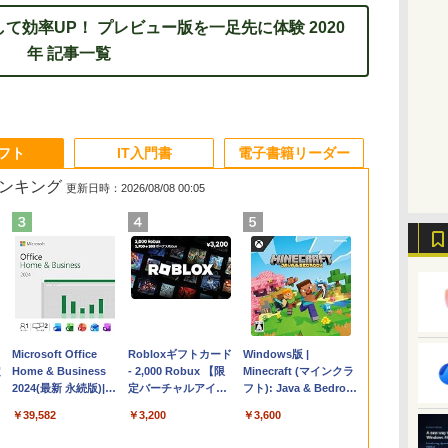
なして効率UP！ プレビュー版を一足先に体験 2020
年 記事一覧
ソフト
IT入門書
電子書籍リーダー
ランキング
更新日時：2026/08/08 00:05
Apple 2026
Microsoft Office
【Amazon.co.jp限
Robloxギフトカード
FMV ノートパソコン
Windows版 |
コ
定
MacBook Air M5チ
Home & Business
定】 HP ノートパソ
- 2,000 Robux 【限
WE1-K3 (MS 365
Minecraft (マインクラ
ップ搭載13インチノ
2024(最新 永続版)|オ
コン 15-fd 15.6イン
定バーチャルアイテ
Personal/Copilotキー
フト): Java & Bedrock
ートブック：AIと
ンラインコード
チ 16GBメモリ
ムを含む】 【オンラ
搭載/Win 11/15.6
Edition | オンラインコ
￥261,414
￥39,582
￥129,800
￥3,200
￥139,880
￥3,600
Apple Intelligence、
版|Windows11、
512GB SSD インテ
インゲームコード】
型/Core i5/16GB/SSD
ード版
イ
13.6インチLiquid
10/mac対応|PC2台
ル Core 5
ロブロックス | オン
512GB/ホワイト)