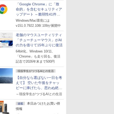
「Google Chrome」に「致
命的」を含むセキュリティア
ップデート ～脆弱性41件に
対処
Windows/Mac環境には
v151.0.7922.108/.109が展開中
老舗のマウスユーティリティ
「チューチューマウス」がAI
の力を借りて15年ぶりに復活
64bit化、Windows 10/11、
「Chrome」も走り回る。復活
記念で2026年末まで500円
現役学生がつづるAIとの生活
【自分なら選ばない一日を考
えて】 空いた午後をチャッ
ピーに捧げたら、思わぬ絶景
に出会った話
～現役学生がつづるAIとの生活
本日みつけたお買い得
連載
情報