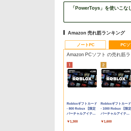
「PowerToys」を使いこ
Amazon 売れ筋ランキング
ノートPC
PC
Amazon PCソフト の売れ筋
Apple 2026
Robloxギフトカード
tomtoc 360°保護
Robloxギフトカード
MacBook Neo A18
- 800 Robux 【限定
15.6 16インチ パソ
- 1000 Robux 【限
Proチップ搭載13イ
バーチャルアイテム
ンケース Dell NEC
バーチャルアイテム
ンチノートブック：
を含む】 【オンライ
Lavie ASUS HP
を含む】 【オンライ
￥162,598
￥1,300
￥2,952
￥1,600
AIとApple
ンゲームコード】 ロ
dynabook Lenovo
ンゲームコード】 ロ
Intelligence、Liquid
ブロックス | オンラ
対応
ブロックス |オンラ