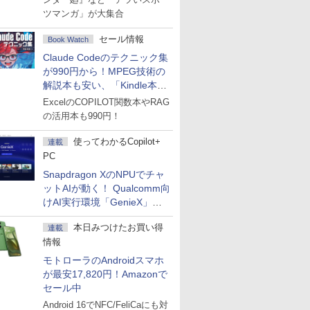
ツマンガ」が大集合
セール情報
Book Watch
Claude Codeのテクニック集
が990円から！MPEG技術の
解説本も安い、「Kindle本サ
マーセール」第2弾開始！
ExcelのCOPILOT関数本やRAG
の活用本も990円！
使ってわかるCopilot+
連載
PC
Snapdragon XのNPUでチャ
ットAIが動く！ Qualcomm向
けAI実行環境「GenieX」を
試してみた
本日みつけたお買い得
連載
情報
モトローラのAndroidスマホ
が最安17,820円！Amazonで
セール中
Android 16でNFC/FeliCaにも対