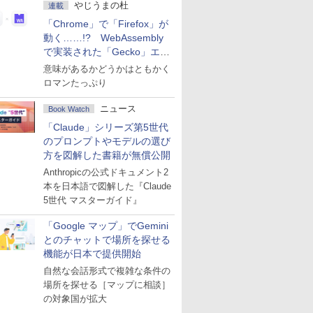
やじうまの杜
連載
「Chrome」で「Firefox」が
動く……!? WebAssembly
で実装された「Gecko」エン
ジン
意味があるかどうかはともかく
ロマンたっぷり
ニュース
Book Watch
「Claude」シリーズ第5世代
のプロンプトやモデルの選び
方を図解した書籍が無償公開
Anthropicの公式ドキュメント2
本を日本語で図解した『Claude
5世代 マスターガイド』
「Google マップ」でGemini
とのチャットで場所を探せる
機能が日本で提供開始
自然な会話形式で複雑な条件の
場所を探せる［マップに相談］
の対象国が拡大