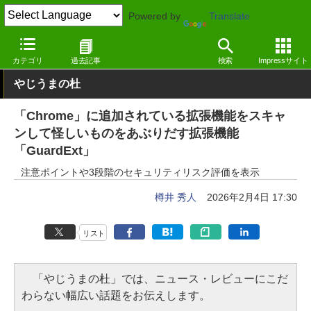
Powered by
Translate
窓の杜
セキュリティ
セキュリティ
Google Chrome拡張機能
カテゴリ
過去記事
検索
Impressサイト
やじうまの杜
「Chrome」に追加されている拡張機能をスキャ
ンして怪しいものをあぶりだす拡張機能
「GuardExt」
注意ポイントや3段階のセキュリティリスク評価を表示
樽井 秀人
2026年2月4日 17:30
リスト
「やじうまの杜」では、ニュース・レビューにこだ
わらない幅広い話題をお伝えします。