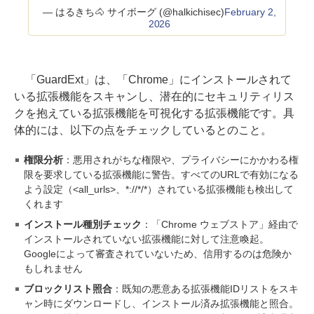
— はるきち🐴 サイボーグ (@halkichisec)
February 2,
2026
「GuardExt」は、「Chrome」にインストールされて
いる拡張機能をスキャンし、潜在的にセキュリティリス
クを抱えている拡張機能を可視化する拡張機能です。具
体的には、以下の点をチェックしているとのこと。
権限分析
：悪用されがちな権限や、プライバシーにかかわる権
限を要求している拡張機能に警告。すべてのURLで有効になる
よう設定（<all_urls>、*://*/*）されている拡張機能も検出して
くれます
インストール種別チェック
：「Chrome ウェブストア」経由で
インストールされていない拡張機能に対して注意喚起。
Googleによって審査されていないため、信用するのは危険か
もしれません
ブロックリスト照合
：既知の悪意ある拡張機能IDリストをスキ
ャン時にダウンロードし、インストール済み拡張機能と照合。