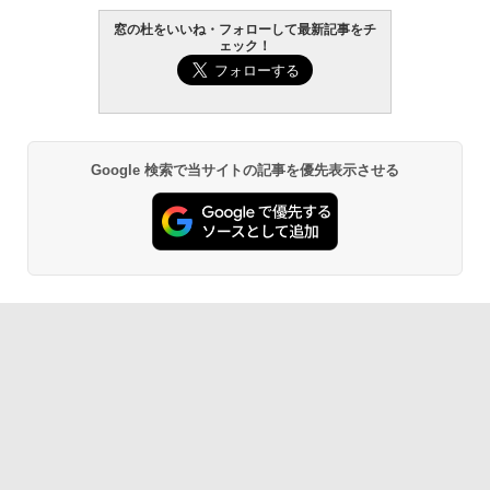
窓の杜をいいね・フォローして最新記事をチ
￥139,880
ェック！
Amazon Kindle - 目に優しい、かさばら
ない、大きな画面で読みやすい、6週間持
続バッテリー、6インチディスプレイ電子
書籍リーダー、マッチャ、16GB、広告な
し
Google 検索で当サイトの記事を優先表示させる
￥16,980
Kindle Paperwhite シグニチャーエディ
ション (32GB) 7インチディスプレイ、明
るさ自動調整、色調調節ライト、12週間
持続バッテリー、広告なし、メタリック
ブラック
￥27,980
Amazon Kindle Paperwhite (16GB) 7イ
ンチディスプレイ、色調調節ライト、12
週間持続バッテリー、広告なし、ブラッ
ク