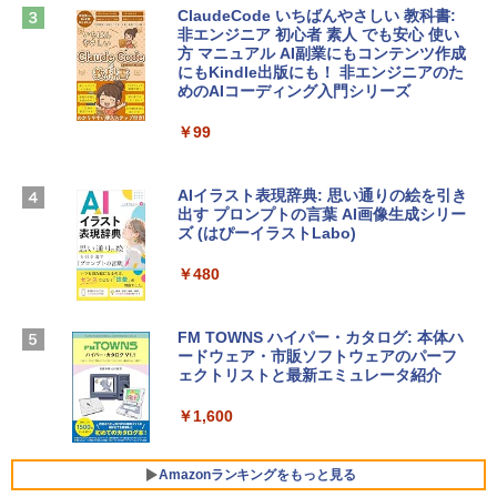
￥2,952
ClaudeCode いちばんやさしい 教科書:
非エンジニア 初心者 素人 でも安心 使い
方 マニュアル AI副業にもコンテンツ作成
Robloxギフトカード - 2,000 Robux 【限
にもKindle出版にも！ 非エンジニアのた
Apple 2026 MacBook Air M5チップ搭載
定バーチャルアイテムを含む】 【オンラ
めのAIコーディング入門シリーズ
13インチノートブック：AIとApple Intell
インゲームコード】 ロブロックス | オン
igence、13.6インチLiquid Retinaディ
ラインコード版
￥99
スプレイ、16GBユニファイドメモリ、1
TB SSDストレージ、12MPセンターフレ
￥3,200
ームカメラ、日本語キーボード、Touch I
D - ミッドナイト
AIイラスト表現辞典: 思い通りの絵を引き
出す プロンプトの言葉 AI画像生成シリー
Microsoft Office Home & Business 202
￥278,800
ズ (はぴーイラストLabo)
4(最新 永続版)|オンラインコード版|Wind
ows11、10/mac対応|PC2台
￥480
【Amazon.co.jp限定】 HP ノートパソコ
￥39,582
ン 15-fd 15.6インチ 16GBメモリ 512GB
SSD インテル Core 5
FM TOWNS ハイパー・カタログ: 本体ハ
ードウェア・市販ソフトウェアのパーフ
Windows版 | Minecraft (マインクラフ
￥129,800
ェクトリストと最新エミュレータ紹介
ト): Java & Bedrock Edition | オンライ
ンコード版
￥1,600
FMV ノートパソコン WE1-K3 (MS 365 P
￥3,600
ersonal/Copilotキー搭載/Win 11/15.6型/
Core i5/16GB/SSD 512GB/ホワイト) FM
Amazonランキングをもっと見る
VWK3E15W_AZ