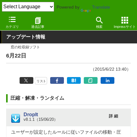
Powered by
Translate
窓の杜
その他の話題
トピック
アップデート
カテゴリ
過去記事
検索
Impressサイト
アップデート情報
窓の杜収録ソフト
6月22日
（2015/6/22 13:40）
リスト
圧縮・解凍・ランタイム
DropIt
詳 細
v8.1.1（15/06/20）
ユーザーが設定したルールに従いファイルの移動・圧