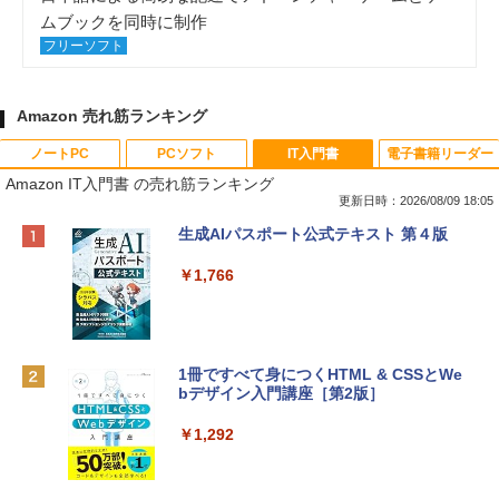
ムブックを同時に制作
フリーソフト
Amazon 売れ筋ランキング
ノートPC
PCソフト
IT入門書
電子書籍リーダー
Amazon IT入門書 の売れ筋ランキング
更新日時：2026/08/09 18:05
Apple 2026 MacBook Neo A18 Proチッ
Robloxギフトカード - 800 Robux 【限
生成AIパスポート公式テキスト 第４版
プ搭載13インチノートブック：AIとAppl
定バーチャルアイテムを含む】 【オンラ
e Intelligenceのために設計、Liquid Ret
インゲームコード】 ロブロックス | オン
￥1,766
inaディスプレイ、8GBユニファイドメモ
ラインコード版
リ、256GB SSDストレージ、1080p Fac
eTime HDカメラ - インディゴ
￥1,300
￥113,748
1冊ですべて身につくHTML & CSSとWe
bデザイン入門講座［第2版］
Robloxギフトカード - 1000 Robux 【限
定バーチャルアイテムを含む】 【オンラ
tomtoc 360°保護 15.6 16インチ パソコ
インゲームコード】 ロブロックス |オン
￥1,292
ンケース Dell NEC Lavie ASUS HP dyna
ラインコード版
book Lenovo対応
￥1,600