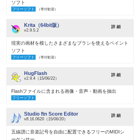
ソフト
フリーソフト
（寄付歓迎）
Krita（64bit版）
詳 細
v2.9.5.2
現実の画材を模したさまざまなブラシを使えるペイント
ソフト
フリーソフト
（寄付歓迎）
HugFlash
詳 細
v2.9.4（15/06/22）
Flashファイルに含まれる画像・音声・動画を抽出
フリーソフト
Studio ftn Score Editor
詳 細
v8.16.0620（15/06/20）
五線譜に音楽記号を自由に配置できるフリーのMIDIシ
ーケンサー