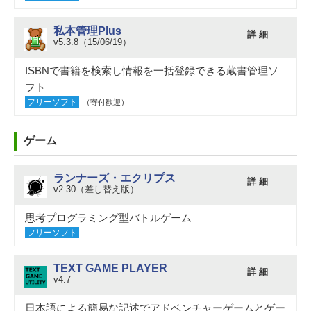
私本管理Plus
詳 細
v5.3.8（15/06/19）
ISBNで書籍を検索し情報を一括登録できる蔵書管理ソ
フト
フリーソフト
（寄付歓迎）
ゲーム
ランナーズ・エクリプス
詳 細
v2.30（差し替え版）
思考プログラミング型バトルゲーム
フリーソフト
TEXT GAME PLAYER
詳 細
v4.7
日本語による簡易な記述でアドベンチャーゲームとゲー