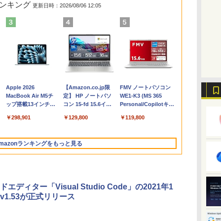
ランキング
更新日時：2026/08/06 12:05
Apple 2026
【Amazon.co.jp限
FMV ノートパソコン
コ
MacBook Air M5チ
定】 HP ノートパソ
WE1-K3 (MS 365
ップ搭載13インチノ
コン 15-fd 15.6イン
Personal/Copilotキー
ートブック：AIと
チ 16GBメモリ
搭載/Win 11/15.6
￥298,901
￥129,800
￥119,800
Apple Intelligence、
512GB SSD インテ
型/Core i5/16GB/SSD
13.6インチLiquid
ル Core 5
512GB/ホワイト)
Retinaディスプレ
FMVWK3E15W_AZ
mazonランキングをもっと見る
イ、24GBユニファイ
ドメモリ、1TB SSD
ストレージ、12MPセ
ンターフレームカメ
ラ、日本語キーボー
エディター「Visual Studio Code」の2021年1
ド、Touch ID - スカ
v1.53が正式リリース
イブルー