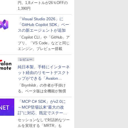
円。1,8メートルが26％OFFの
1,390円
「Visual Studio 2026」に
「GitHub Copilot SDK」ベー
スの新エージェントが追加
「Copilot CLI」や「GitHub」ア
プリ、「VS Code」などと同じ
エンジン、プレビュー搭載
レビュー
純日本製、手軽にインターネ
ット経由のリモートデスクト
ップができる「Avalon
remote」
「Brynhildr」の作者が手掛け
る。ベータ版は全機能が無償
「MCP C# SDK」がv2.0に
～MCP登場以来“最大の改
訂”に対応、既定でステート
レスへ
セッションなしで対話的なツー
ルを実現する「MRTR」も