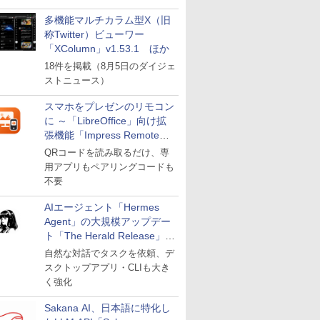
多機能マルチカラム型X（旧
称Twitter）ビューワー
「XColumn」v1.53.1 ほか
18件を掲載（8月5日のダイジェ
ストニュース）
スマホをプレゼンのリモコン
に ～「LibreOffice」向け拡
張機能「Impress Remote」
が公開
QRコードを読み取るだけ、専
用アプリもペアリングコードも
不要
AIエージェント「Hermes
Agent」の大規模アップデー
ト「The Herald Release」が
公開
自然な対話でタスクを依頼、デ
スクトップアプリ・CLIも大き
く強化
Sakana AI、日本語に特化し