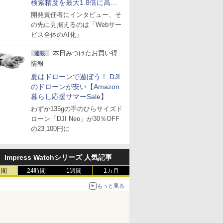
検索精度を最大1.8倍に高め
た「GMO AI RAG」は無償の
開発責任者にインタビュー、そ
OSS版で「1社1RAG」を目
の先に見据えるのは「Webサー
指す
ビス全体のAI化」
本日みつけたお買い得
連載
情報
夏はドローンで遊ぼう！ DJI
のドローンが安い【Amazon
暮らし応援サマーSale】
わずか135gの手のひらサイズド
ローン「DJI Neo」が30％OFF
の23,100円に
Impress Watchシリーズ 人気記事
時間
24時間
1週間
1カ月
もっと見る