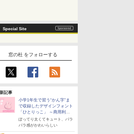
Special Site
窓の杜 をフォローする
新記事
小学1年生で習う“かん字”ま
で収録したデザインフォント
「ひとりっこ」 ～商用利用
OK
ぽってり太くてキュート、パラ
パラ感がかわいらしい