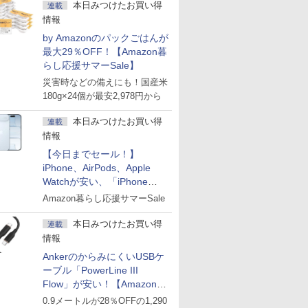
本日みつけたお買い得
連載
情報
by Amazonのパックごはんが
最大29％OFF！【Amazon暮
らし応援サマーSale】
災害時などの備えにも！国産米
180g×24個が最安2,978円から
本日みつけたお買い得
連載
情報
【今日までセール！】
iPhone、AirPods、Apple
Watchが安い、「iPhone
Air」256GB版が139,800円な
Amazon暮らし応援サマーSale
ど
本日みつけたお買い得
連載
情報
AnkerのからみにくいUSBケ
ーブル「PowerLine III
Flow」が安い！【Amazon暮
らし応援サマーSale】
0.9メートルが28％OFFの1,290