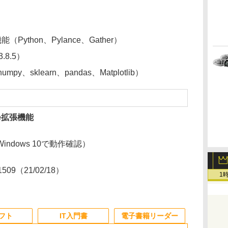
機能（Python、Pylance、Gather）
.8.5）
mpy、sklearn、pandas、Matplotlib）
ode拡張機能
ndows 10で動作確認）
81509（21/02/18）
1
ソフト
IT入門書
電子書籍リーダー