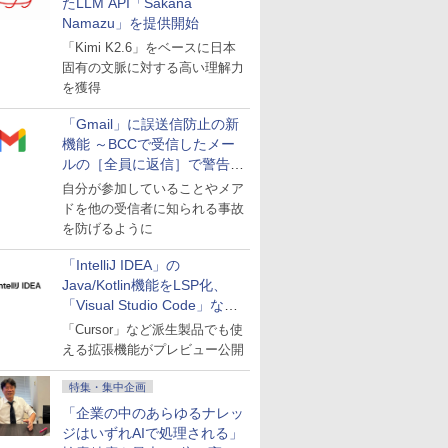
たLLM API「Sakana
Namazu」を提供開始
「Kimi K2.6」をベースに日本
固有の文脈に対する高い理解力
を獲得
「Gmail」に誤送信防止の新
機能 ～BCCで受信したメー
ルの［全員に返信］で警告を
表示
自分が参加していることやメア
ドを他の受信者に知られる事故
を防げるように
「IntelliJ IDEA」の
Java/Kotlin機能をLSP化、
「Visual Studio Code」など
にも開放
「Cursor」など派生製品でも使
える拡張機能がプレビュー公開
特集・集中企画
「企業の中のあらゆるナレッ
ジはいずれAIで処理される」