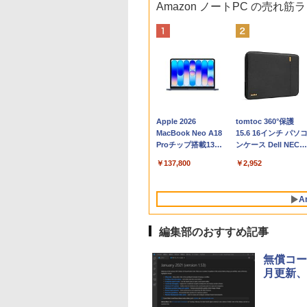
Amazon ノートPC の売れ筋
Apple 2026
tomtoc 360°保護
MacBook Neo A18
15.6 16インチ パソ
Proチップ搭載13イ
ンケース Dell NEC
ンチノートブック：
Lavie ASUS HP
￥137,800
￥2,952
AIとApple
dynabook Lenovo
Intelligenceのために
対応
設計、Liquid Retina
A
ディスプレイ、8GB
ユニファイドメモ
リ、512GB SSDスト
編集部のおすすめ記事
レージ、1080p
FaceTime HDカメ
無償コード
ラ、Touch ID - イン
月更新、
ディゴ