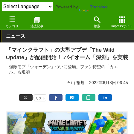
Powered by
Translate
窓の杜
エンタメ
ゲーム
Windows
カテゴリ
過去記事
検索
Impressサイト
ニュース
「マインクラフト」の大型アプデ「The Wild
Update」が配信開始！ バイオーム「深淵」を実装
強敵モブ「ウォーデン」ついに登場。ファン待望の「カエ
ル」も追加
石山 裕規
2022年6月8日 06:45
リスト