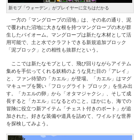
新モブ「ウォーデン」がプレイヤーに立ちはだかる
一方の「マングローブの沼地」は、その名の通り、泥
で覆われた沼地に大きな根を持つマングローブの木が群
生したバイオーム。マングローブは新たな木材として活
用可能で、土と水でクラフトできる新規追加ブロック
「泥ブロック」との相性も抜群だという。
ここでは新たなモブとして、飛び回りながらアイテム
集めを手伝ってくれる妖精のような見た目の「アレイ」
と、ファン待望の「カエル」が登場。「カエル」はマグ
マキューブを襲い「フロッグライト ブロック」を生み出
す。「カエルの卵」から「オタマジャクシ」、そして成
長すると「カエル」になるとのこと。ほかにも、海での
冒険に役立つ新アイテム「チェスト付きのボート」が追
加された。好きな装備や道具を詰めて、ワイルドな世界
を探検してみよう。