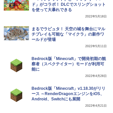
レージ、ノート機能搭載、明るさ自動調
ド」がコラボ！ DLCでスリングショット
整、色調調節ライト、プレミアムペン付
を使って大暴れできる
き、グラファイト
2022年5月18日
￥115,980
まるでラピュタ！ 天空の城を舞台にマル
チプレイも可能な「マイクラ」の新作ワ
ールドが登場
2022年5月11日
Bedrock版「Minecraft」で開発初期の観
察者（スペクテイター）モードが利用可
能に
2022年4月28日
Bedrock版「Minecraft」v1.18.30がリリ
ース ～RenderDragonエンジンをiOS、
Android、Switchにも展開
2022年4月21日