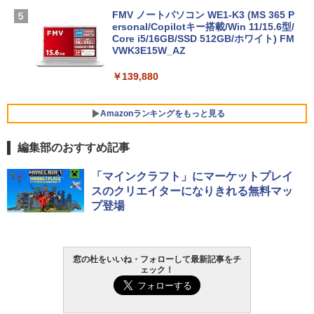
FMV ノートパソコン WE1-K3 (MS 365 P
ersonal/Copilotキー搭載/Win 11/15.6型/
Core i5/16GB/SSD 512GB/ホワイト) FM
VWK3E15W_AZ
￥139,880
Amazonランキングをもっと見る
編集部のおすすめ記事
Robloxギフトカード - 800 Robux 【限
生成AIパスポート公式テキスト 第４版
Amazon Kindle - 目に優しい、かさばら
「マインクラフト」にマーケットプレイ
定バーチャルアイテムを含む】 【オンラ
ない、大きな画面で読みやすい、6週間持
スのクリエイターになりきれる無料マッ
インゲームコード】 ロブロックス | オン
続バッテリー、6インチディスプレイ電子
￥1,766
プ登場
ラインコード版
書籍リーダー、マッチャ、16GB、広告な
し
￥1,300
￥16,980
1冊ですべて身につくHTML & CSSとWe
窓の杜をいいね・フォローして最新記事をチ
ェック！
bデザイン入門講座［第2版］
Robloxギフトカード - 1000 Robux 【限
定バーチャルアイテムを含む】 【オンラ
Kindle Paperwhite シグニチャーエディ
インゲームコード】 ロブロックス |オン
ション (32GB) 7インチディスプレイ、明
￥1,292
ラインコード版
るさ自動調整、色調調節ライト、12週間