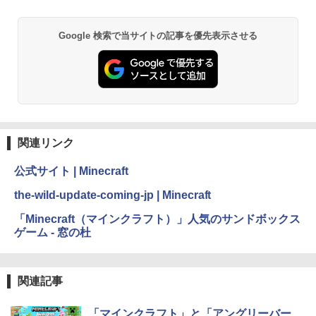
持続バッテリー、広告なし、メタリック
ブラック
￥1,600
ClaudeCode いちばんやさしい 教科書:
Google 検索で当サイトの記事を優先表示させる
￥27,980
非エンジニア 初心者 素人 でも安心 使い
方 マニュアル AI副業にもコンテンツ作成
Robloxギフトカード - 2,000 Robux 【限
にもKindle出版にも！ 非エンジニアのた
定バーチャルアイテムを含む】 【オンラ
めのAIコーディング入門シリーズ
インゲームコード】 ロブロックス | オン
Amazon Kindle Paperwhite (16GB) 7イ
ラインコード版
ンチディスプレイ、色調調節ライト、12
￥99
週間持続バッテリー、広告なし、ブラッ
ク
￥3,200
関連リンク
￥22,980
AIイラスト表現辞典: 思い通りの絵を引き
出す プロンプトの言葉 AI画像生成シリー
Microsoft Office Home & Business 202
公式サイト | Minecraft
ズ (はぴーイラストLabo)
4(最新 永続版)|オンラインコード版|Wind
ows11、10/mac対応|PC2台
Amazon Kindle Colorsoft | 16GBストレ
the-wild-update-coming-jp | Minecraft
￥480
ージ、防水、7インチカラーディスプレ
イ、色調調節ライト、最大8週間持続バッ
￥39,582
「Minecraft（マインクラフト）」人気のサンドボックス
テリー、広告無し、ブラック (2025年発
ゲーム - 窓の杜
売)
FM TOWNS ハイパー・カタログ: 本体ハ
ードウェア・市販ソフトウェアのパーフ
Windows版 | Minecraft (マインクラフ
￥31,980
ェクトリストと最新エミュレータ紹介
ト): Java & Bedrock Edition | オンライ
ンコード版
関連記事
￥1,600
New Amazon Kindle Scribe Colorsoft |
￥3,600
「マインクラフト」と「アングリーバー
11インチカラーディスプレイ、64GBスト