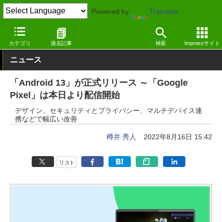
Powered by
Translate
窓の杜
システム・ファイル
システム
Android
カテゴリ
過去記事
検索
Impressサイト
ニュース
「Android 13」が正式リリース ～「Google
Pixel」は本日より配信開始
デザイン、セキュリティとプライバシー、マルチデバイス連
携などで幅広い改善
樽井 秀人
2022年8月16日 15:42
リスト