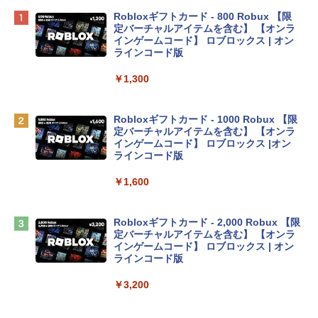
Apple 2026 MacBook Neo A18 Proチッ
Robloxギフトカード - 800 Robux 【限
プ搭載13インチノートブック：AIとAppl
定バーチャルアイテムを含む】 【オンラ
e Intelligenceのために設計、Liquid Ret
インゲームコード】 ロブロックス | オン
inaディスプレイ、8GBユニファイドメモ
ラインコード版
リ、512GB SSDストレージ、1080p Fac
eTime HDカメラ、Touch ID - インディ
￥1,300
ゴ
￥137,800
Robloxギフトカード - 1000 Robux 【限
定バーチャルアイテムを含む】 【オンラ
インゲームコード】 ロブロックス |オン
tomtoc 360°保護 15.6 16インチ パソコ
ラインコード版
ンケース Dell NEC Lavie ASUS HP dyna
book Lenovo対応
￥1,600
￥2,952
Robloxギフトカード - 2,000 Robux 【限
定バーチャルアイテムを含む】 【オンラ
Apple 2026 MacBook Air M5チップ搭載
インゲームコード】 ロブロックス | オン
13インチノートブック：AIとApple Intell
ラインコード版
igence、13.6インチLiquid Retinaディ
スプレイ、16GBユニファイドメモリ、1
￥3,200
TB SSDストレージ、12MPセンターフレ
ームカメラ、日本語キーボード、Touch I