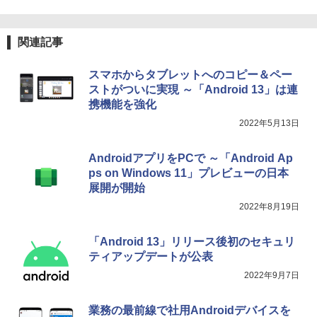
ードウェア・市販ソフトウェアのパーフ
￥31,980
ェクトリストと最新エミュレータ紹介
関連記事
￥1,600
New Amazon Kindle Scribe Colorsoft |
11インチカラーディスプレイ、64GBスト
スマホからタブレットへのコピー＆ペー
レージ、ノート機能搭載、明るさ自動調
ストがついに実現 ～「Android 13」は連
整、色調調節ライト、プレミアムペン付
き、グラファイト
携機能を強化
2022年5月13日
￥115,980
AndroidアプリをPCで ～「Android Ap
ps on Windows 11」プレビューの日本
展開が開始
2022年8月19日
「Android 13」リリース後初のセキュリ
ティアップデートが公表
2022年9月7日
業務の最前線で社用Androidデバイスを