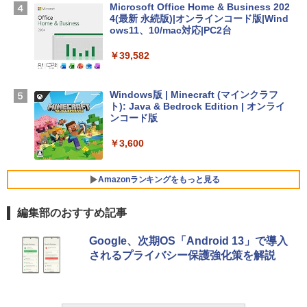
D - ミッドナイト
Microsoft Office Home & Business 202
4(最新 永続版)|オンラインコード版|Wind
￥278,800
ows11、10/mac対応|PC2台
￥39,582
【Amazon.co.jp限定】 HP ノートパソコ
ン 15-fd 15.6インチ 16GBメモリ 512GB
SSD インテル Core 5
Windows版 | Minecraft (マインクラフ
ト): Java & Bedrock Edition | オンライ
￥129,800
ンコード版
￥3,600
FMV ノートパソコン WE1-K3 (MS 365 P
ersonal/Copilotキー搭載/Win 11/15.6型/
Core i5/16GB/SSD 512GB/ホワイト) FM
Amazonランキングをもっと見る
VWK3E15W_AZ
編集部のおすすめ記事
￥139,880
生成AIパスポート公式テキスト 第４版
Amazon Kindle - 目に優しい、かさばら
Google、次期OS「Android 13」で導入
ない、大きな画面で読みやすい、6週間持
されるプライバシー保護強化策を解説
続バッテリー、6インチディスプレイ電子
￥1,766
書籍リーダー、マッチャ、16GB、広告な
し