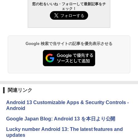
￥16,980
窓の杜をいいね・フォローして最新記事をチ
1冊ですべて身につくHTML & CSSとWe
ェック！
bデザイン入門講座［第2版］
Kindle Paperwhite シグニチャーエディ
ション (32GB) 7インチディスプレイ、明
￥1,292
るさ自動調整、色調調節ライト、12週間
持続バッテリー、広告なし、メタリック
ブラック
Google 検索で当サイトの記事を優先表示させる
ClaudeCode いちばんやさしい 教科書:
￥27,980
非エンジニア 初心者 素人 でも安心 使い
方 マニュアル AI副業にもコンテンツ作成
にもKindle出版にも！ 非エンジニアのた
めのAIコーディング入門シリーズ
Amazon Kindle Paperwhite (16GB) 7イ
ンチディスプレイ、色調調節ライト、12
￥99
週間持続バッテリー、広告なし、ブラッ
ク
関連リンク
￥22,980
AIイラスト表現辞典: 思い通りの絵を引き
出す プロンプトの言葉 AI画像生成シリー
Android 13 Customizable Apps & Security Controls -
ズ (はぴーイラストLabo)
Android
Amazon Kindle Colorsoft | 16GBストレ
￥480
ージ、防水、7インチカラーディスプレ
Google Japan Blog: Android 13 を本日より公開
イ、色調調節ライト、最大8週間持続バッ
テリー、広告無し、ブラック (2025年発
Lucky number Android 13: The latest features and
売)
FM TOWNS ハイパー・カタログ: 本体ハ
updates