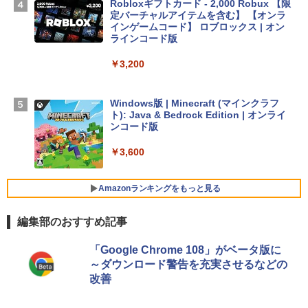
Robloxギフトカード - 2,000 Robux 【限
h ID - ミッドナイト
定バーチャルアイテムを含む】 【オンラ
インゲームコード】 ロブロックス | オン
￥224,800
ラインコード版
￥3,200
【Amazon.co.jp限定】 HP ノートパソコ
ン 15-fd 15.6インチ 16GBメモリ 512GB
SSD インテル Core 5
Windows版 | Minecraft (マインクラフ
ト): Java & Bedrock Edition | オンライ
￥129,800
ンコード版
￥3,600
FMV ノートパソコン WE1-K3 (MS 365 P
ersonal/Copilotキー搭載/Win 11/15.6型/
Core i5/16GB/SSD 512GB/ホワイト) FM
Amazonランキングをもっと見る
VWK3E15W_AZ
編集部のおすすめ記事
￥139,880
生成AIパスポート公式テキスト 第４版
Amazon Kindle - 目に優しい、かさばら
「Google Chrome 108」がベータ版に
ない、大きな画面で読みやすい、6週間持
～ダウンロード警告を充実させるなどの
続バッテリー、6インチディスプレイ電子
￥1,766
改善
書籍リーダー、マッチャ、16GB、広告な
し