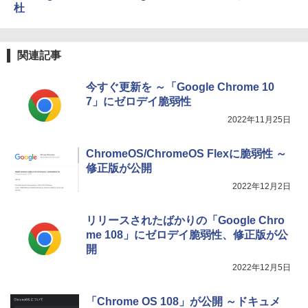
FM TOWNS ハイパー・カタログ: 本体ハ
杜
ードウェア・市販ソフトウェアのパーフ
￥31,980
ェクトリストと最新エミュレータ紹介
￥1,600
関連記事
New Amazon Kindle Scribe Colorsoft |
11インチカラーディスプレイ、64GBスト
レージ、ノート機能搭載、明るさ自動調
今すぐ更新を ～「Google Chrome 10
整、色調調節ライト、プレミアムペン付
7」にゼロデイ脆弱性
き、グラファイト
2022年11月25日
￥115,980
ChromeOS/ChromeOS Flexに脆弱性 ～
修正版が公開
2022年12月2日
リリースされたばかりの「Google Chro
me 108」にゼロデイ脆弱性、修正版が公
開
2022年12月5日
「Chrome OS 108」が公開 ～ドキュメ