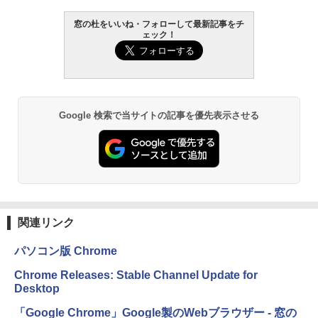
￥16,980
AIイラスト表現辞典: 思い通りの絵を引き
窓の杜をいいね・フォローして最新記事をチ
ェック！
出す プロンプトの言葉 AI画像生成シリー
ズ (はぴーイラストLabo)
Kindle Paperwhite シグニチャーエディ
ション (32GB) 7インチディスプレイ、明
るさ自動調整、色調調節ライト、12週間
￥480
持続バッテリー、広告なし、メタリック
ブラック
1冊ですべて身につくHTML & CSSとWe
Google 検索で当サイトの記事を優先表示させる
￥27,980
bデザイン入門講座［第2版］
￥1,292
Amazon Kindle Paperwhite (16GB) 7イ
ンチディスプレイ、色調調節ライト、12
週間持続バッテリー、広告なし、ブラッ
ク
ClaudeCode いちばんやさしい 教科書:
非エンジニア 初心者 素人 でも安心 使い
関連リンク
￥22,980
方 マニュアル AI副業にもコンテンツ作成
にもKindle出版にも！ 非エンジニアのた
パソコン版 Chrome
めのAIコーディング入門シリーズ
Amazon Kindle Colorsoft | 16GBストレ
Chrome Releases: Stable Channel Update for
￥99
ージ、防水、7インチカラーディスプレ
Desktop
イ、色調調節ライト、最大8週間持続バッ
テリー、広告無し、ブラック (2025年発
「Google Chrome」Google製のWebブラウザー - 窓の
売)