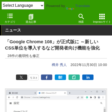
Powered by
Translate
窓の杜
セキュリティ
脆弱性
Windows
カテゴリ
過去記事
検索
Impressサイト
ニュース
「Google Chrome 108」が正式版に ～新しい
CSS単位を導入するなど開発者向け機能を強化
28件の脆弱性も修正
樽井 秀人
2022年11月30日 10:00
リスト