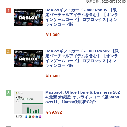
更新日時：2026/08/09 00:05
Apple 2026 MacBook Neo A18 Proチッ
Robloxギフトカード - 800 Robux 【限
プ搭載13インチノートブック：AIとAppl
定バーチャルアイテムを含む】 【オンラ
e Intelligenceのために設計、Liquid Ret
インゲームコード】 ロブロックス | オン
inaディスプレイ、8GBユニファイドメモ
ラインコード版
リ、512GB SSDストレージ、1080p Fac
eTime HDカメラ、Touch ID - インディ
￥1,300
ゴ
￥137,800
Robloxギフトカード - 1000 Robux 【限
定バーチャルアイテムを含む】 【オンラ
インゲームコード】 ロブロックス |オン
tomtoc 360°保護 15.6 16インチ パソコ
ラインコード版
ンケース Dell NEC Lavie ASUS HP dyna
book Lenovo対応
￥1,600
￥2,952
Microsoft Office Home & Business 202
4(最新 永続版)|オンラインコード版|Wind
Apple 2026 MacBook Air M5チップ搭載
ows11、10/mac対応|PC2台
13インチノートブック：AIとApple Intell
igence、13.6インチLiquid Retinaディ
￥39,582
スプレイ、16GBユニファイドメモリ、51
2GB SSDストレージ、12MPセンターフ
レームカメラ、日本語キーボード、Touc