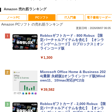
Amazon 売れ筋ランキング
ノートPC
PCソフト
IT入門書
電子書籍リーダー
Amazon PCソフト の売れ筋ランキング
更新日時：2026/08/07 06:05
Apple 2026 MacBook Neo A18 Proチッ
Robloxギフトカード - 800 Robux 【限
プ搭載13インチノートブック：AIとAppl
定バーチャルアイテムを含む】 【オンラ
e Intelligence、Liquid Retinaディスプ
インゲームコード】 ロブロックス | オン
レイ、8GBメモリ、512GB SSD、1080p
ラインコード版
FaceTime HDカメラ、Touch ID - インデ
ィゴ + 3年延長 AppleCare+ for 13インチ
￥1,300
MacBook Neo(A18 Pro)|ダウンロード版
￥162,598
Microsoft Office Home & Business 202
4(最新 永続版)|オンラインコード版|Wind
ows11、10/mac対応|PC2台
tomtoc 360°保護 15.6 16インチ パソコ
ンケース Dell NEC Lavie ASUS HP dyna
￥39,582
book Lenovo対応
￥2,952
Robloxギフトカード - 2,000 Robux 【限
定バーチャルアイテムを含む】 【オンラ