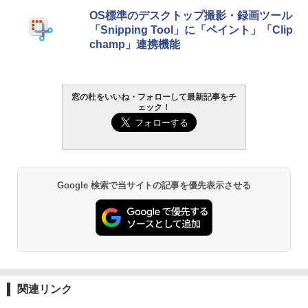
生成AIパスポート公式テキスト 第４版
Amazon Kindle Paperwhite (16GB) 7イ
OS標準のデスクトップ撮影・録画ツール
ンチディスプレイ、色調調節ライト、12
「Snipping Tool」に「ペイント」「Clip
週間持続バッテリー、広告なし、ブラッ
￥1,766
champ」連携機能
ク
￥27,980
AIイラスト表現辞典: 思い通りの絵を引き
窓の杜をいいね・フォローして最新記事をチ
ェック！
出す プロンプトの言葉 AI画像生成シリー
Amazon Kindle - 目に優しい、かさばら
ズ (はぴーイラストLabo)
ない、大きな画面で読みやすい、6週間持
続バッテリー、6インチディスプレイ電子
書籍リーダー、ブラック、16GB、広告な
￥480
し
￥19,980
ClaudeCode いちばんやさしい 教科書:
Google 検索で当サイトの記事を優先表示させる
非エンジニア 初心者 素人 でも安心 使い
方 マニュアル AI副業にもコンテンツ作成
にもKindle出版にも！ 非エンジニアのた
Kindle Paperwhite シグニチャーエディ
めのAIコーディング入門シリーズ
ション (32GB) 7インチディスプレイ、明
るさ自動調整、色調調節ライト、12週間
持続バッテリー、広告なし、メタリック
￥99
ブラック
関連リンク
￥32,980
1冊ですべて身につくHTML & CSSとWe
bデザイン入門講座［第2版］