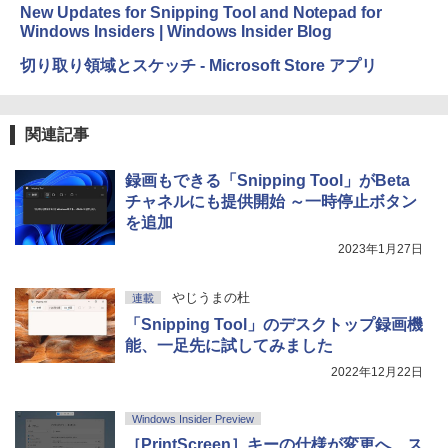
New Updates for Snipping Tool and Notepad for
Windows Insiders | Windows Insider Blog
Amazon Kindle Colorsoft | 16GBストレ
￥2,326
ージ、防水、7インチカラーディスプレ
切り取り領域とスケッチ - Microsoft Store アプリ
イ、色調調節ライト、最大8週間持続バッ
テリー、広告無し、ブラック (2025年発
売)
FM TOWNS ハイパー・カタログ: 本体ハ
ードウェア・市販ソフトウェアのパーフ
関連記事
￥39,980
ェクトリストと最新エミュレータ紹介
￥1,600
録画もできる「Snipping Tool」がBeta
New Amazon Kindle Scribe Colorsoft |
チャネルにも提供開始 ～一時停止ボタン
11インチカラーディスプレイ、64GBスト
を追加
レージ、ノート機能搭載、明るさ自動調
整、色調調節ライト、プレミアムペン付
2023年1月27日
き、グラファイト
やじうまの杜
連載
￥115,980
「Snipping Tool」のデスクトップ録画機
能、一足先に試してみました
2022年12月22日
Windows Insider Preview
［PrintScreen］キーの仕様が変更へ、ス