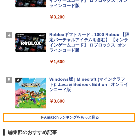
インゲームコード】 ロブロックス | オン
Apple 2026 MacBook Air M5チップ搭載
ラインコード版
13インチノートブック：AIとApple Intell
igence、13.6インチLiquid Retinaディ
￥3,200
スプレイ、24GBユニファイドメモリ、1
TB SSD、12MPセンターフレームカメ
ラ、Touch ID - ミッドナイト + 3年延長
Robloxギフトカード - 1000 Robux 【限
AppleCare+ for 13インチMacBook Air
定バーチャルアイテムを含む】 【オンラ
(M5)|ダウンロード版
インゲームコード】 ロブロックス |オン
ラインコード版
￥347,600
￥1,600
【Amazon.co.jp限定】 HP ノートパソコ
ン 15-fd 15.6インチ 16GBメモリ 512GB
Windows版 | Minecraft (マインクラフ
SSD インテル Core 5
ト): Java & Bedrock Edition | オンライ
ンコード版
￥129,800
￥3,600
FMV ノートパソコン WE1-K3 (MS 365 P
ersonal/Copilotキー搭載/Win 11/15.6型/
Amazonランキングをもっと見る
Core i5/16GB/SSD 512GB/ホワイト) FM
VWK3E15W_AZ
編集部のおすすめ記事
￥123,400