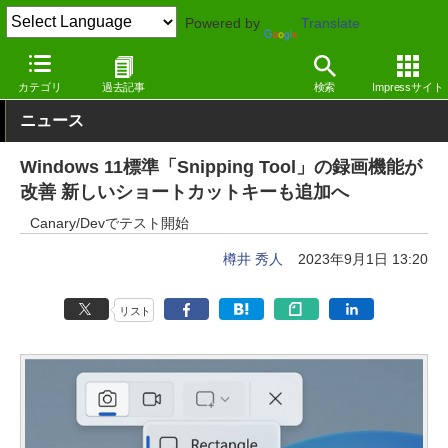
Powered by
Translate
窓の杜
システム・ファイル
デスクトップ
Windows
カテゴリ
過去記事
検索
Impressサイト
ニュース
Windows 11標準「Snipping Tool」の録画機能が
改善 新しいショートカットキーも追加へ
Canary/Devでテスト開始
樽井 秀人
2023年9月1日 13:20
リスト