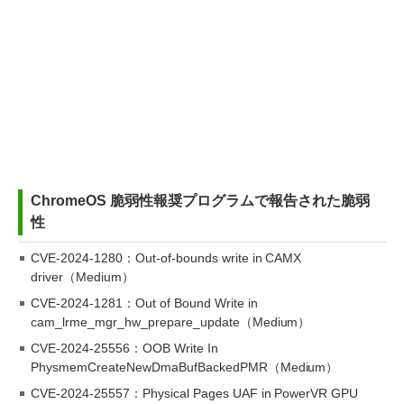
ChromeOS 脆弱性報奨プログラムで報告された脆弱
性
CVE-2024-1280：Out-of-bounds write in CAMX
driver（Medium）
CVE-2024-1281：Out of Bound Write in
cam_lrme_mgr_hw_prepare_update（Medium）
CVE-2024-25556：OOB Write In
PhysmemCreateNewDmaBufBackedPMR（Medium）
CVE-2024-25557：Physical Pages UAF in PowerVR GPU