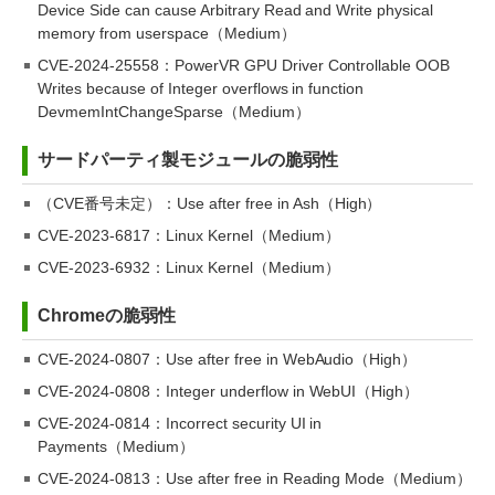
Device Side can cause Arbitrary Read and Write physical
memory from userspace（Medium）
CVE-2024-25558：PowerVR GPU Driver Controllable OOB
Writes because of Integer overflows in function
DevmemIntChangeSparse（Medium）
サードパーティ製モジュールの脆弱性
（CVE番号未定）：Use after free in Ash（High）
CVE-2023-6817：Linux Kernel（Medium）
CVE-2023-6932：Linux Kernel（Medium）
Chromeの脆弱性
CVE-2024-0807：Use after free in WebAudio（High）
CVE-2024-0808：Integer underflow in WebUI（High）
CVE-2024-0814：Incorrect security UI in
Payments（Medium）
CVE-2024-0813：Use after free in Reading Mode（Medium）