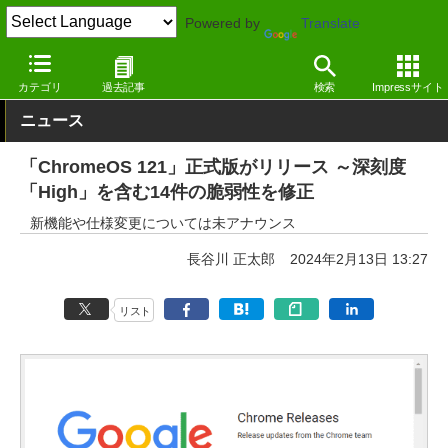
Powered by
Translate
窓の杜
セキュリティ
脆弱性
その他
カテゴリ
過去記事
検索
Impressサイト
ニュース
「ChromeOS 121」正式版がリリース ～深刻度
「High」を含む14件の脆弱性を修正
新機能や仕様変更については未アナウンス
長谷川 正太郎
2024年2月13日 13:27
リスト