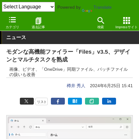
Powered by
Translate
窓の杜
システム・ファイル
ファイル
Windows
カテゴリ
過去記事
検索
Impressサイト
ニュース
モダンな高機能ファイラー「Files」v3.5、デザイ
ンとマルチタスクを熟成
画像、ビデオ、「OneDrive」同期ファイル、バッチファイル
の扱いも改善
樽井 秀人
2024年6月25日 15:41
リスト