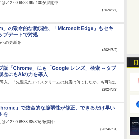
はv127.0.6533.99/.100が展開中
(2024/8/7)
um」の致命的な脆弱性、「Microsoft Edge」もセキ
ップデートで対処
1.86への更新を
(2024/8/2)
版「Chrome」にも「Google レンズ」検索 ～タブ
履歴にもAIの力を導入
を導入、「先週見たアイスクリームのお店は何でしたか」も可能に
(2024/8/2)
e Chrome」で致命的な脆弱性が修正、できるだけ早い
トを
はv127.0.6533.88/89が展開中
(2024/7/31)