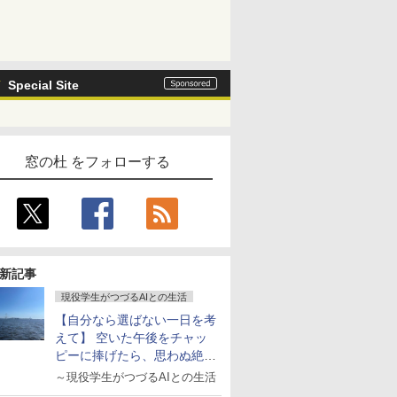
Special Site
窓の杜 をフォローする
新記事
現役学生がつづるAIとの生活
【自分なら選ばない一日を考
えて】 空いた午後をチャッ
ピーに捧げたら、思わぬ絶景
に出会った話
～現役学生がつづるAIとの生活