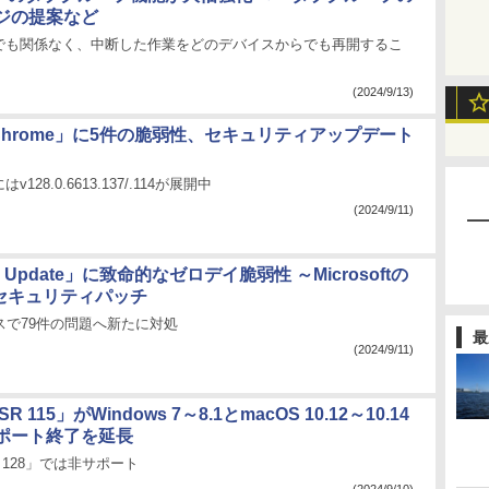
ジの提案など
でも関係なく、中断した作業をどのデバイスからでも再開するこ
(2024/9/13)
e Chrome」に5件の脆弱性、セキュリティアップデート
はv128.0.6613.137/.114が展開中
(2024/9/11)
s Update」に致命的なゼロデイ脆弱性 ～Microsoftの
月セキュリティパッチ
スで79件の問題へ新たに対処
最
(2024/9/11)
ESR 115」がWindows 7～8.1とmacOS 10.12～10.14
ポート終了を延長
ESR 128」では非サポート