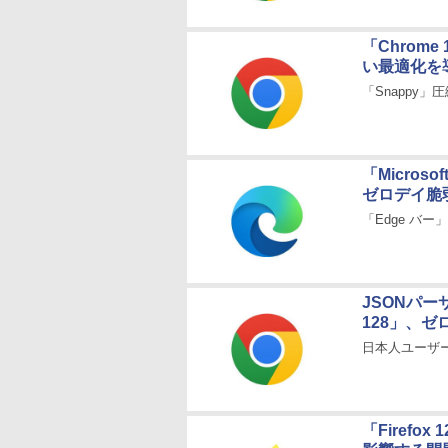
「Chrome
い最適化を
「Snappy
「Micros
ゼロデイ脆
「Edge バ
JSONパーサ
128」、
日本人ユーザ
「Firefo