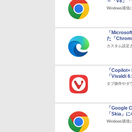
～「V8」「
Windows環境に
「Microso
た「Chro
カスタム設定
「Copilo
「Vivaldi
タブ操作やダ
「Googl
「Skia」
Windows環境に