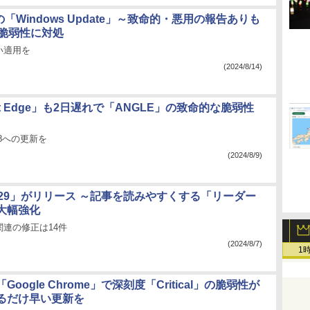
月の「Windows Update」～致命的・悪用の報告ありも
の脆弱性に対処
い適用を
(2024/8/14)
oft Edge」も2日遅れで「ANGLE」の致命的な脆弱性
1.98への更新を
(2024/8/9)
ox 129」がリリース ～記事を読みやすくする「リーダー
大幅強化
連の修正は14件
(2024/8/7)
1
oogle Chrome」で深刻度「Critical」の脆弱性が
るだけ早い更新を