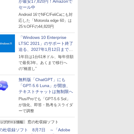
が最安17,820円！Amazonで
セール中
Android 16でNFC/FeliCaにも対
応した「Motorola edge 60」は
25％OFFの44,820円
「Windows 10 Enterprise
LTSC 2021」のサポート終了
迫る、2027年1月12日まで
～ESUは9月1日から販売
1年目は1台61米ドル、毎年倍額
で最長3年。あくまで移行へ
の“橋渡し”
無料版「ChatGPT」にも
「GPT-5.6 Luna」が開放、
テキストチャットは無制限へ
Plus/Proでも「GPT-5.6 Sol」
が強化、即答・熟考をスライダ
ーで調整
窓の杜収録ソフト
ップデート情報
の杜収録ソフト 8月7日 ～「Adobe