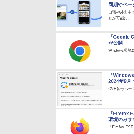
同期やペー
自宅や外出中
とが可能に。
「Googl
が公開
Windows環境に
「Window
2024年9
CVE番号ベー
「Firefox 
環境のみサ
「Firefox 