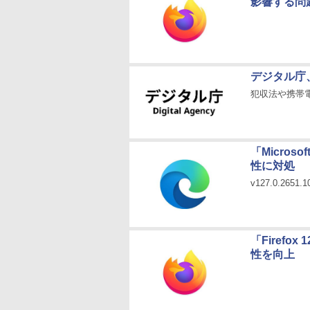
影響する問
デジタル庁
犯収法や携帯
「Micro
性に対処
v127.0.265
「Firefo
性を向上