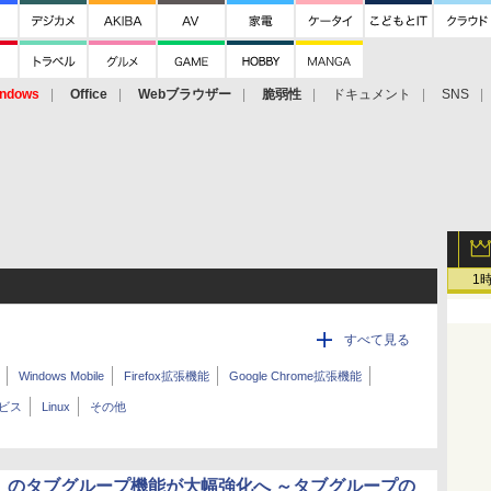
ndows
Office
Webブラウザー
脆弱性
ドキュメント
SNS
1
すべて見る
Windows Mobile
Firefox拡張機能
Google Chrome拡張機能
ービス
Linux
その他
me」のタブグループ機能が大幅強化へ ～タブグループの