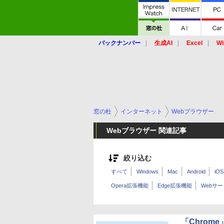
バックナンバー
生成AI
Excel
Wi
窓の杜
インターネット
Webブラウザー
Webブラウザー 関連記事
絞り込む
すべて
Windows
Mac
Android
iOS
Opera拡張機能
Edge拡張機能
Webサ
「Chro