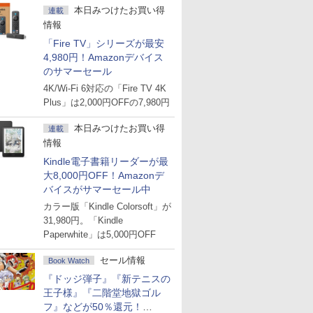
本日みつけたお買い得
連載
情報
「Fire TV」シリーズが最安
4,980円！Amazonデバイス
のサマーセール
4K/Wi-Fi 6対応の「Fire TV 4K
Plus」は2,000円OFFの7,980円
本日みつけたお買い得
連載
情報
Kindle電子書籍リーダーが最
大8,000円OFF！Amazonデ
バイスがサマーセール中
カラー版「Kindle Colorsoft」が
31,980円。「Kindle
Paperwhite」は5,000円OFF
セール情報
Book Watch
『ドッジ弾子』『新テニスの
王子様』『二階堂地獄ゴル
フ』などが50％還元！