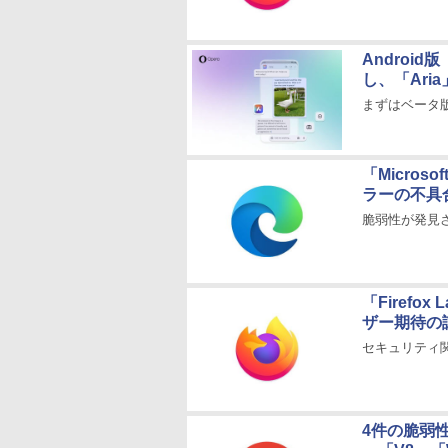
Androi
し、「Ari
まずはベータ
「Microso
ラーの不具
脆弱性が発見さ
「Firefo
ザー期待の
セキュリティ
4件の脆弱性