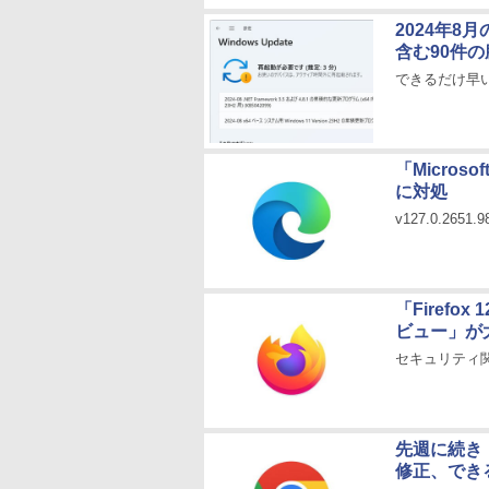
2024年8
含む90件
できるだけ早
「Micros
に対処
v127.0.265
「Firef
ビュー」が
セキュリティ関
先週に続き「G
修正、でき