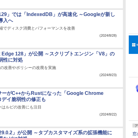
 129」では「IndexedDB」が高速化 ～Googleが新し
導入へ
」圧縮でディスク消費とパフォーマンスを改善
(2024/8/28)
oft Edge 128」が公開 ～スクリプトエンジン「V8」の
弱性に対処
ー」の改善やポリシーの改廃を実施
(2024/8/23)
ーがC++からRustになった「Google Chrome
ゼロデイ脆弱性の修正も
ーはルビの改善にも注目
(2024/8/22)
ア
x 129.0.2」が公開 ～タブカスタマイズ系の拡張機能に
窓