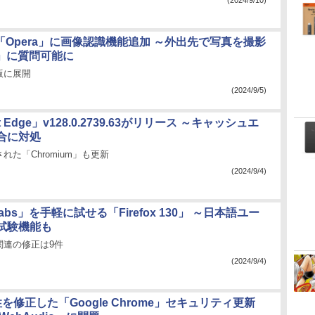
(2024/9/10)
d版「Opera」に画像認識機能追加 ～外出先で写真を撮影
a」に質問可能に
版に展開
(2024/9/5)
ft Edge」v128.0.2739.63がリリース ～キャッシュエ
合に対処
れた「Chromium」も更新
(2024/9/4)
x Labs」を手軽に試せる「Firefox 130」 ～日本語ユー
試験機能も
関連の修正は9件
(2024/9/4)
を修正した「Google Chrome」セキュリティ更新