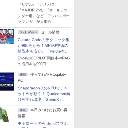
Amazonマンガ週末セール
『リアル』『ハナバス』
『MAJOR 2nd』『オールラウ
ンダー廻』など「アツいスポー
ツマンガ」が大集合
セール情報
Book Watch
Claude Codeのテクニック集
が990円から！MPEG技術の
解説本も安い、「Kindle本サ
マーセール」第2弾開始！
ExcelのCOPILOT関数本やRAG
の活用本も990円！
使ってわかるCopilot+
連載
PC
Snapdragon XのNPUでチャ
ットAIが動く！ Qualcomm向
けAI実行環境「GenieX」を
試してみた
本日みつけたお買い得
連載
情報
モトローラのAndroidスマホ