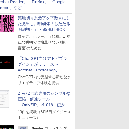
robat Reader」「Firefox」「Google
hrome」など
築地初号系活字を下敷きにし
た見出し用明朝体「したたる
明朝初号」 ～商用利用OK
ロック、ホラー、時代劇……端
正な明朝では物足りない“強い
言葉”のために
「ChatGPT向けアドビプラ
グイン」がリリース ～
Acrobat、Photoshop、
Premiereなどの機能を1つの
ChatGPT内で完結する新たなク
プラグインに統合
リエイティブ体験を提供
ZIP/7Z形式専用のシンプルな
圧縮・解凍ツール
「OnlyZIP」v1.018 ほか
19件を掲載（8月6日ダイジェス
トニュース）
Blender ウォッチング
連載