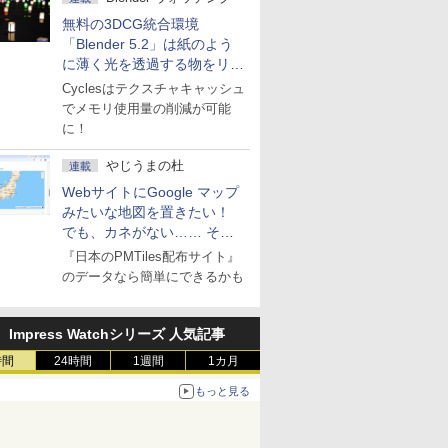
無料の3DCG統合環境
「Blender 5.2」は紙のよう
に薄く光を透過する物をリア
ルに表現
Cyclesはテクスチャキャッシュ
でメモリ使用量の削減が可能
に！
やじうまの杜
連載
WebサイトにGoogle マップ
みたいな地図を置きたい！
でも、カネがない…… そん
な人に朗報！
『日本のPMTiles配布サイト』
のデータなら簡単にできるかも
Impress Watchシリーズ 人気記事
時間
24時間
1週間
1カ月
もっと見る