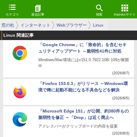
カテゴリ
過去記事
検索
Impressサイト
窓の杜
インターネット
Webブラウザー
Linux
Linux 関連記事
「Google Chrome」に「致命的」を含むセキ
ュリティアップデート ～脆弱性41件に対処
Windows/Mac環境にはv151.0.7922.108/.109が展開
中
(2026/8/7)
「Firefox 153.0.3」がリリース ～Windows環
境で稀に起動不能になる不具合などを解決
(2026/8/5)
「Microsoft Edge 151」が公開、約380件もの
脆弱性を修正 ～「Drop」は近く廃止へ
アドレスバーがクリップボードの内容を提案
(2026/8/3)