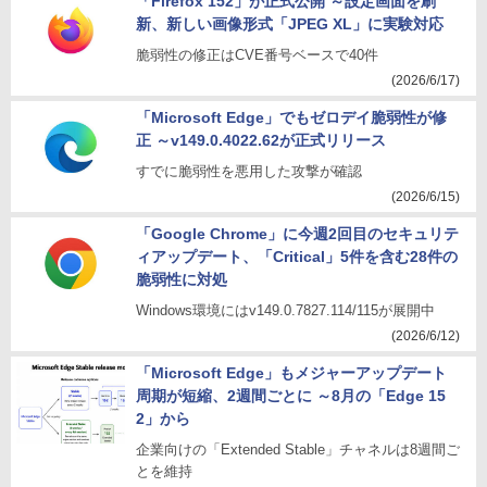
「Firefox 152」が正式公開 ～設定画面を刷
新、新しい画像形式「JPEG XL」に実験対応
脆弱性の修正はCVE番号ベースで40件
(2026/6/17)
「Microsoft Edge」でもゼロデイ脆弱性が修
正 ～v149.0.4022.62が正式リリース
すでに脆弱性を悪用した攻撃が確認
(2026/6/15)
「Google Chrome」に今週2回目のセキュリテ
ィアップデート、「Critical」5件を含む28件の
脆弱性に対処
Windows環境にはv149.0.7827.114/115が展開中
(2026/6/12)
「Microsoft Edge」もメジャーアップデート
周期が短縮、2週間ごとに ～8月の「Edge 15
2」から
企業向けの「Extended Stable」チャネルは8週間ご
とを維持