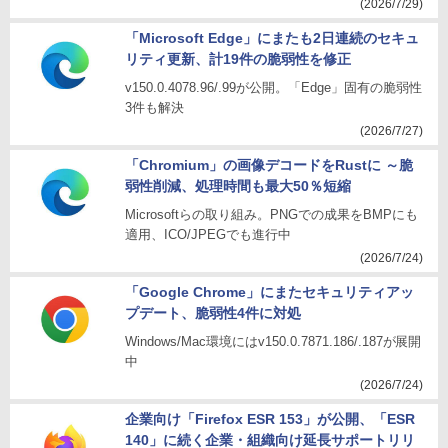
(2026/7/29)
「Microsoft Edge」にまたも2日連続のセキュ
リティ更新、計19件の脆弱性を修正
v150.0.4078.96/.99が公開。「Edge」固有の脆弱性
3件も解決
(2026/7/27)
「Chromium」の画像デコードをRustに ～脆
弱性削減、処理時間も最大50％短縮
Microsoftらの取り組み。PNGでの成果をBMPにも
適用、ICO/JPEGでも進行中
(2026/7/24)
「Google Chrome」にまたセキュリティアッ
プデート、脆弱性4件に対処
Windows/Mac環境にはv150.0.7871.186/.187が展開
中
(2026/7/24)
企業向け「Firefox ESR 153」が公開、「ESR
140」に続く企業・組織向け延長サポートリリ