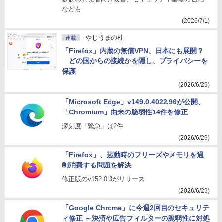
なども
(2026/7/1)
やじうまの杜
連載
「Firefox」内蔵の無償VPN、日本にも展開？
どの国からの接続かを隠し、プライバシーを
保護
(2026/6/29)
「Microsoft Edge」v149.0.4022.96が公開、
「Chromium」由来の脆弱性14件を修正
深刻度「緊急」は2件
(2026/6/29)
「Firefox」、起動時のフリーズやメモリを過
剰消費する問題を解決
修正版のv152.0.3がリリース
(2026/6/29)
「Google Chrome」に今週2回目のセキュリテ
ィ修正 ～決済や広告フィルターの脆弱性に対処