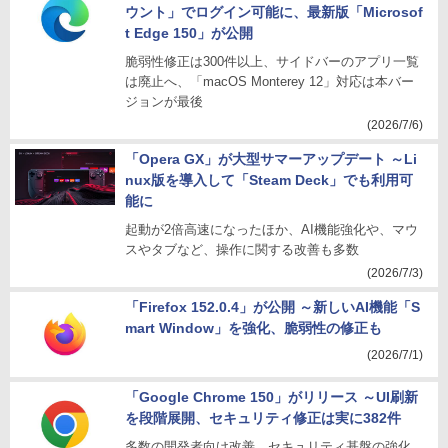
ウント」でログイン可能に、最新版「Microsof
t Edge 150」が公開
脆弱性修正は300件以上、サイドバーのアプリ一覧
は廃止へ、「macOS Monterey 12」対応は本バー
ジョンが最後
(2026/7/6)
「Opera GX」が大型サマーアップデート ～Li
nux版を導入して「Steam Deck」でも利用可
能に
起動が2倍高速になったほか、AI機能強化や、マウ
スやタブなど、操作に関する改善も多数
(2026/7/3)
「Firefox 152.0.4」が公開 ～新しいAI機能「S
mart Window」を強化、脆弱性の修正も
(2026/7/1)
「Google Chrome 150」がリリース ～UI刷新
を段階展開、セキュリティ修正は実に382件
多数の開発者向け改善、セキュリティ基盤の強化