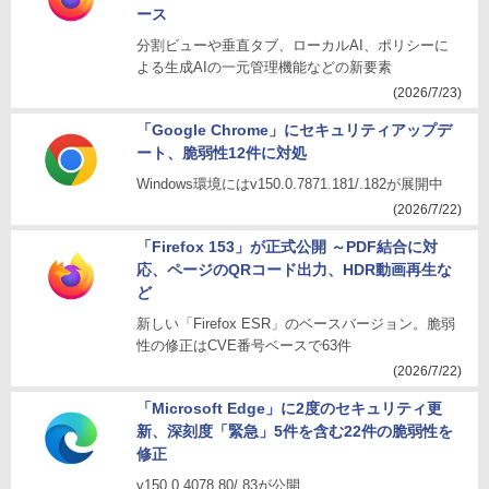
ース
分割ビューや垂直タブ、ローカルAI、ポリシーに
よる生成AIの一元管理機能などの新要素
(2026/7/23)
「Google Chrome」にセキュリティアップデ
ート、脆弱性12件に対処
Windows環境にはv150.0.7871.181/.182が展開中
(2026/7/22)
「Firefox 153」が正式公開 ～PDF結合に対
応、ページのQRコード出力、HDR動画再生な
ど
新しい「Firefox ESR」のベースバージョン。脆弱
性の修正はCVE番号ベースで63件
(2026/7/22)
「Microsoft Edge」に2度のセキュリティ更
新、深刻度「緊急」5件を含む22件の脆弱性を
修正
v150.0.4078.80/.83が公開、