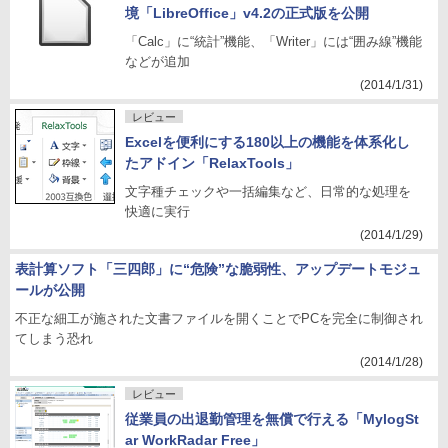
境「LibreOffice」v4.2の正式版を公開
「Calc」に“統計”機能、「Writer」には“囲み線”機能
などが追加
(2014/1/31)
レビュー
Excelを便利にする180以上の機能を体系化し
たアドイン「RelaxTools」
文字種チェックや一括編集など、日常的な処理を
快適に実行
(2014/1/29)
表計算ソフト「三四郎」に“危険”な脆弱性、アップデートモジュ
ールが公開
不正な細工が施された文書ファイルを開くことでPCを完全に制御され
てしまう恐れ
(2014/1/28)
レビュー
従業員の出退勤管理を無償で行える「MylogSt
ar WorkRadar Free」