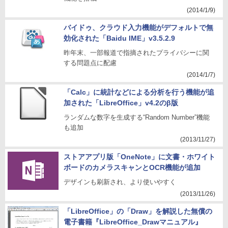
(2014/1/9)
バイドゥ、クラウド入力機能がデフォルトで無
効化された「Baidu IME」v3.5.2.9
昨年末、一部報道で指摘されたプライバシーに関
する問題点に配慮
(2014/1/7)
「Calc」に統計などによる分析を行う機能が追
加された「LibreOffice」v4.2のβ版
ランダムな数字を生成する“Random Number”機能
も追加
(2013/11/27)
ストアアプリ版「OneNote」に文書・ホワイト
ボードのカメラスキャンとOCR機能が追加
デザインも刷新され、より使いやすく
(2013/11/26)
「LibreOffice」の「Draw」を解説した無償の
電子書籍『LibreOffice_Drawマニュアル』