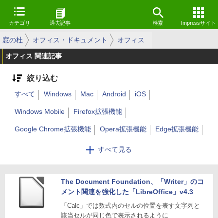
カテゴリ
過去記事
検索
Impressサイト
窓の杜
オフィス・ドキュメント
オフィス
オフィス 関連記事
絞り込む
すべて
Windows
Mac
Android
iOS
Windows Mobile
Firefox拡張機能
Google Chrome拡張機能
Opera拡張機能
Edge拡張機能
Webサービス
Linux
その他
すべて見る
The Document Foundation、「Writer」のコ
メント関連を強化した「LibreOffice」v4.3
「Calc」では数式内のセルの位置を表す文字列と
該当セルが同じ色で表示されるように