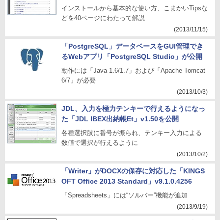
インストールから基本的な使い方、こまかいTipsな
どを40ページにわたって解説
(2013/11/15)
「PostgreSQL」データベースをGUI管理でき
るWebアプリ「PostgreSQL Studio」が公開
動作には「Java 1.6/1.7」および「Apache Tomcat
6/7」が必要
(2013/10/3)
JDL、入力を極力テンキーで行えるようになっ
た「JDL IBEX出納帳Et」v1.50を公開
各種選択肢に番号が振られ、テンキー入力による
数値で選択が行えるように
(2013/10/2)
「Writer」がDOCXの保存に対応した「KINGS
OFT Office 2013 Standard」v9.1.0.4256
「Spreadsheets」には“ソルバー”機能が追加
(2013/9/19)