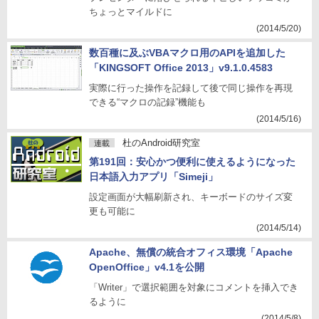
ちょっとマイルドに
(2014/5/20)
数百種に及ぶVBAマクロ用のAPIを追加した
「KINGSOFT Office 2013」v9.1.0.4583
実際に行った操作を記録して後で同じ操作を再現
できる“マクロの記録”機能も
(2014/5/16)
杜のAndroid研究室
連載
第191回：安心かつ便利に使えるようになった
日本語入力アプリ「Simeji」
設定画面が大幅刷新され、キーボードのサイズ変
更も可能に
(2014/5/14)
Apache、無償の統合オフィス環境「Apache
OpenOffice」v4.1を公開
「Writer」で選択範囲を対象にコメントを挿入でき
るように
(2014/5/8)