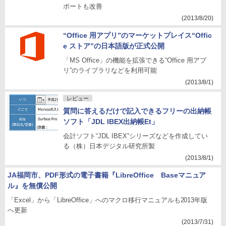
ポートも改善
(2013/8/20)
“Office 用アプリ”のマーケットプレイス“Offic
e ストア”の日本語版が正式公開
「MS Office」の機能を拡張できる“Office 用アプ
リ”のライブラリなどを利用可能
(2013/8/1)
レビュー
質問に答えるだけで記入できるフリーの出納帳
ソフト「JDL IBEX出納帳Et」
会計ソフト“JDL IBEX”シリーズなどを作成してい
る（株）日本デジタル研究所製
(2013/8/1)
JA福岡市、PDF形式の電子書籍『LibreOffice Baseマニュア
ル』を無償公開
「Excel」から「LibreOffice」へのマクロ移行マニュアルも2013年版
へ更新
(2013/7/31)