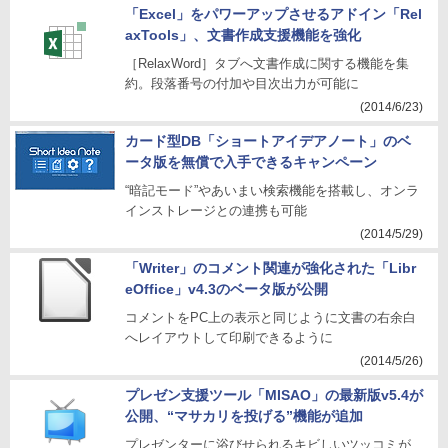
「Excel」をパワーアップさせるアドイン「Rel
axTools」、文書作成支援機能を強化
［RelaxWord］タブへ文書作成に関する機能を集
約。段落番号の付加や目次出力が可能に
(2014/6/23)
カード型DB「ショートアイデアノート」のベ
ータ版を無償で入手できるキャンペーン
“暗記モード”やあいまい検索機能を搭載し、オンラ
インストレージとの連携も可能
(2014/5/29)
「Writer」のコメント関連が強化された「Libr
eOffice」v4.3のベータ版が公開
コメントをPC上の表示と同じように文書の右余白
へレイアウトして印刷できるように
(2014/5/26)
プレゼン支援ツール「MISAO」の最新版v5.4が
公開、“マサカリを投げる”機能が追加
プレゼンターに浴びせられるキビしいツッコミが