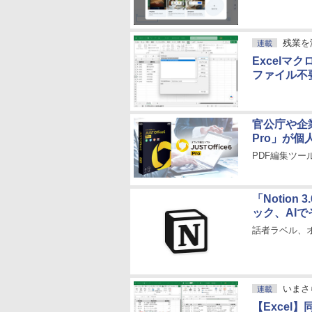
残業を
連載
Excelマ
ファイル不
官公庁や企業
Pro」が
PDF編集ツール
「Notio
ック、AI
話者ラベル、
いまさ
連載
【Excel