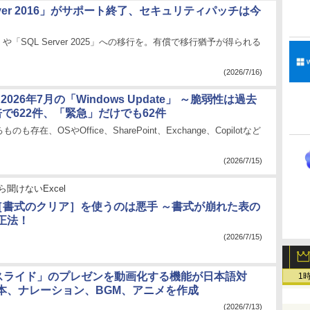
erver 2016」がサポート終了、セキュリティパッチは今
QL」や「SQL Server 2025」への移行を。有償で移行猶予が得られる
(2026/7/16)
ft、2026年7月の「Windows Update」 ～脆弱性は過去
で622件、「緊急」だけでも62件
も存在、OSやOffice、SharePoint、Exchange、Copilotなど
(2026/7/15)
ら聞けないExcel
l】［書式のクリア］を使うのは悪手 ～書式が崩れた表の
正法！
(2026/7/15)
e スライド」のプレゼンを動画化する機能が日本語対
1
台本、ナレーション、BGM、アニメを作成
(2026/7/13)