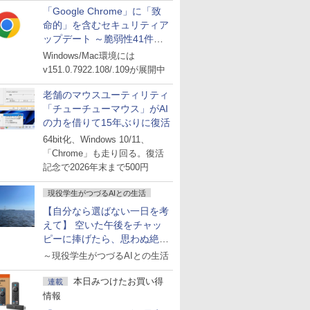
「Google Chrome」に「致
命的」を含むセキュリティア
ップデート ～脆弱性41件に
対処
Windows/Mac環境には
v151.0.7922.108/.109が展開中
老舗のマウスユーティリティ
「チューチューマウス」がAI
の力を借りて15年ぶりに復活
64bit化、Windows 10/11、
「Chrome」も走り回る。復活
記念で2026年末まで500円
現役学生がつづるAIとの生活
【自分なら選ばない一日を考
えて】 空いた午後をチャッ
ピーに捧げたら、思わぬ絶景
に出会った話
～現役学生がつづるAIとの生活
本日みつけたお買い得
連載
情報