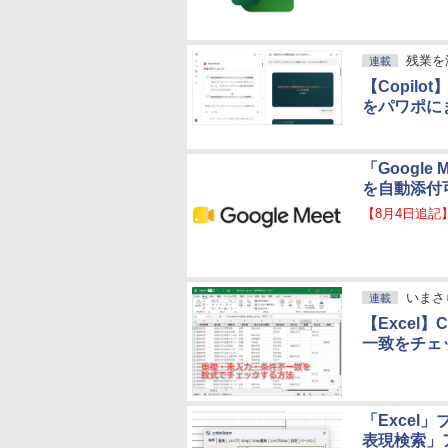
残業を
連載
【Copil
をパワポに
「Googl
を自動添付
【8月4日追記
いまさ
連載
【Excel
一致をチェ
「Exce
表現検索」ア