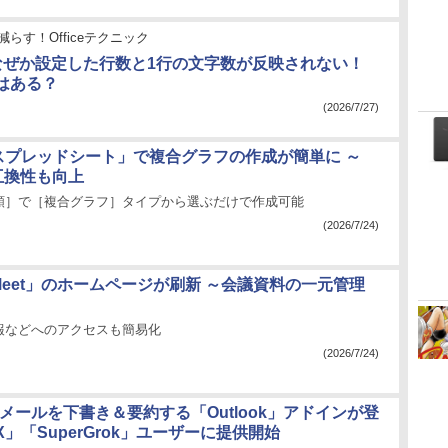
減らす！Officeテクニック
】なぜか設定した行数と1行の文字数が反映されない！
はある？
(2026/7/27)
e スプレッドシート」で複合グラフの作成が簡単に ～
の互換性も向上
類］で［複合グラフ］タイプから選ぶだけで作成可能
(2026/7/24)
e Meet」のホームページが刷新 ～会議資料の一元管理
報などへのアクセスも簡易化
(2026/7/24)
がメールを下書き＆要約する「Outlook」アドインが登
」「SuperGrok」ユーザーに提供開始