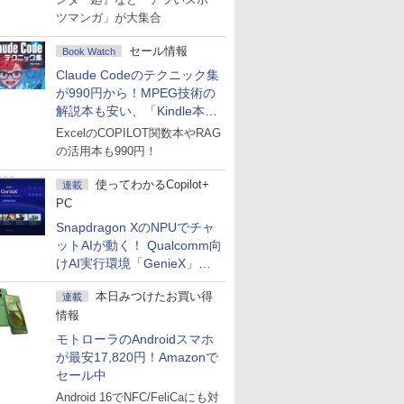
ツマンガ」が大集合
セール情報
Book Watch
Claude Codeのテクニック集
が990円から！MPEG技術の
解説本も安い、「Kindle本サ
マーセール」第2弾開始！
ExcelのCOPILOT関数本やRAG
の活用本も990円！
使ってわかるCopilot+
連載
PC
Snapdragon XのNPUでチャ
ットAIが動く！ Qualcomm向
けAI実行環境「GenieX」を
試してみた
本日みつけたお買い得
連載
情報
モトローラのAndroidスマホ
が最安17,820円！Amazonで
セール中
Android 16でNFC/FeliCaにも対