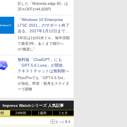
応した「Motorola edge 60」は
25％OFFの44,820円
「Windows 10 Enterprise
LTSC 2021」のサポート終了
迫る、2027年1月12日まで
～ESUは9月1日から販売
1年目は1台61米ドル、毎年倍額
で最長3年。あくまで移行へ
の“橋渡し”
無料版「ChatGPT」にも
「GPT-5.6 Luna」が開放、
テキストチャットは無制限へ
Plus/Proでも「GPT-5.6 Sol」
が強化、即答・熟考をスライダ
ーで調整
Impress Watchシリーズ 人気記事
時間
24時間
1週間
1カ月
もっと見る