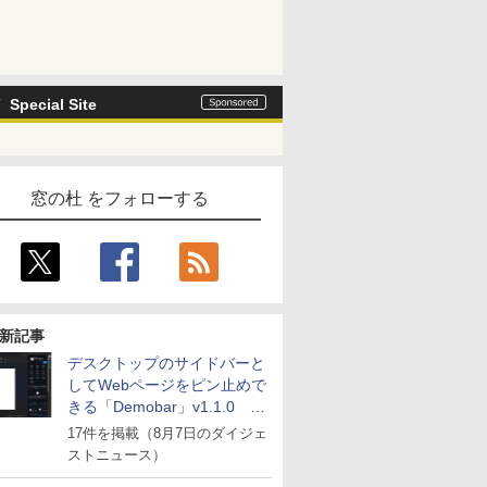
Special Site
窓の杜 をフォローする
新記事
デスクトップのサイドバーと
してWebページをピン止めで
きる「Demobar」v1.1.0 ほ
か
17件を掲載（8月7日のダイジェ
ストニュース）