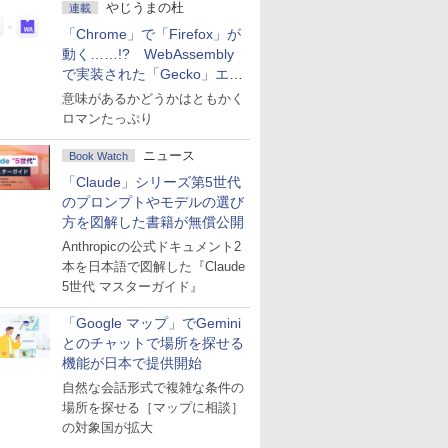
やじうまの杜
連載
「Chrome」で「Firefox」が
動く……!? WebAssembly
で実装された「Gecko」エン
ジン
意味があるかどうかはともかく
ロマンたっぷり
ニュース
Book Watch
「Claude」シリーズ第5世代
のプロンプトやモデルの選び
方を図解した書籍が無償公開
Anthropicの公式ドキュメント2
本を日本語で図解した『Claude
5世代 マスターガイド』
「Google マップ」でGemini
とのチャットで場所を探せる
機能が日本で提供開始
自然な会話形式で複雑な条件の
場所を探せる［マップに相談］
の対象国が拡大