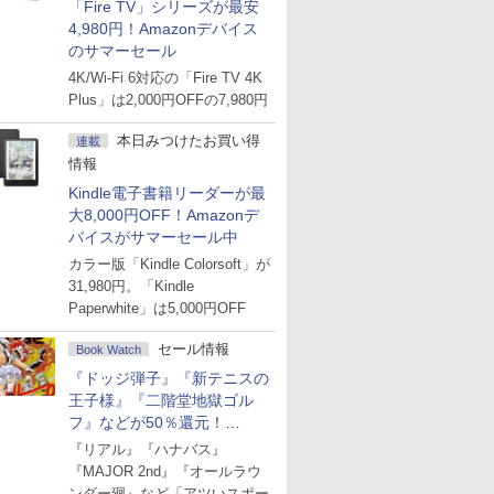
「Fire TV」シリーズが最安
4,980円！Amazonデバイス
のサマーセール
4K/Wi-Fi 6対応の「Fire TV 4K
Plus」は2,000円OFFの7,980円
本日みつけたお買い得
連載
情報
Kindle電子書籍リーダーが最
大8,000円OFF！Amazonデ
バイスがサマーセール中
カラー版「Kindle Colorsoft」が
31,980円。「Kindle
Paperwhite」は5,000円OFF
セール情報
Book Watch
『ドッジ弾子』『新テニスの
王子様』『二階堂地獄ゴル
フ』などが50％還元！
Amazonマンガ週末セール
『リアル』『ハナバス』
『MAJOR 2nd』『オールラウ
ンダー廻』など「アツいスポー