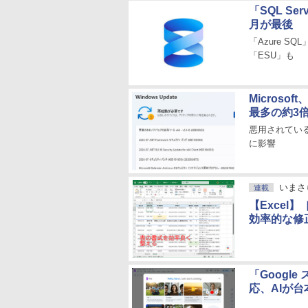
「SQL S
月が最後
「Azure S
「ESU」も
Microso
最多の約3倍
悪用されているもの
に影響
いまさ
連載
【Exce
効率的な修
「Googl
応、AIが