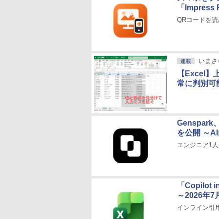
「Impress
QRコードを
いまさ
連載
【Exce
常に判別可
Genspa
を公開 ～A
エンジニア1
「Copilot
～2026年
インライン引