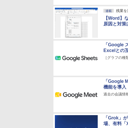
残業を
連載
【Word
原因と対策
「Googl
Excelと
［グラフの種
「Googl
機能を導入
過去の会議情
「Grok」
場、有料「X