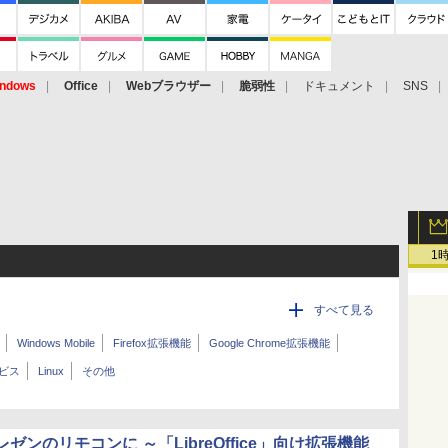
ndows
Office
Webブラウザー
脆弱性
ドキュメント
SNS
1
すべて見る
Windows Mobile
Firefox拡張機能
Google Chrome拡張機能
ービス
Linux
その他
ゼンのリモコンに ～「LibreOffice」向け拡張機能