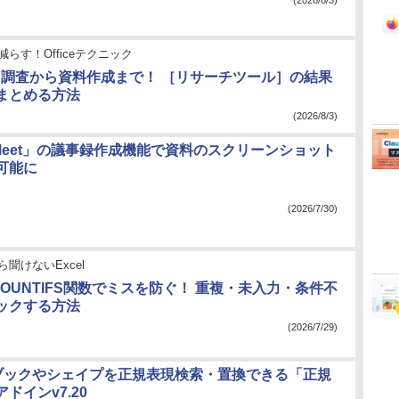
(2026/8/3)
減らす！Officeテクニック
ot】調査から資料作成まで！ ［リサーチツール］の結果
まとめる方法
(2026/8/3)
e Meet」の議事録作成機能で資料のスクリーンショット
可能に
】
(2026/7/30)
ら聞けないExcel
】COUNTIFS関数でミスを防ぐ！ 重複・未入力・条件不
ックする方法
(2026/7/29)
l」ブックやシェイプを正規表現検索・置換できる「正規
ドインv7.20