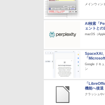
メインウィン
AI検索「P
ェントとの
macOS（Appl
SpaceXAI
「Micro
Google 
ン
「LibreO
機能へ後退
クラッシュや