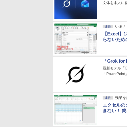
文体を本人に
いまさ
連載
【Excel
らないため
「Grok 
最新モデル「Gr
「PowerPo
残業を
連載
エクセルの
きない！ 