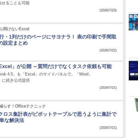
似せることも可能
(2026/7/23)
ら聞けないExcel
】1行・1列だけのページにサヨナラ！ 表の印刷で手間取
の設定まとめ
(2026/7/22)
for Excel」が公開 ～質問だけでなくタスク依頼も可能
ok 4.5」を「Excel」のサイドパネルで。「Word」
int」に続き公式提供
(2026/7/21)
減らす！Officeテクニック
クロス集計表がピボットテーブルで思うように集計で
簡単な解決法
(2026/7/21)