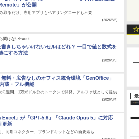
 Remote」が公開
読み取るだけ、専用アプリもペアリングコードも不要
(2026/8/5)
ら聞けないExcel
l】上書きしちゃいけないセルはどれ？ 一目で値と数式を
能にする方法
(2026/8/5)
rk、無料・広告なしのオフィス統合環境「GenOffice」
I内蔵・フル機能
人が1週間、1万米ドル分のトークンで開発、アルファ版として提供
最
(2026/8/4)
 in Excel」が「GPT-5.6」「Claude Opus 5」に対応
7月更新
用、同期コネクター、ブランドキットなどの新要素も