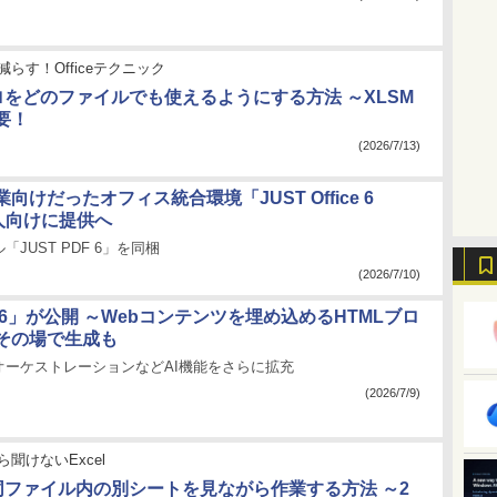
減らす！Officeテクニック
クロをどのファイルでも使えるようにする方法 ～XLSM
要！
(2026/7/13)
向けだったオフィス統合環境「JUST Office 6
個人向けに提供へ
「JUST PDF 6」を同梱
(2026/7/10)
n 3.6」が公開 ～Webコンテンツを埋め込めるHTMLブロ
でその場で生成も
オーケストレーションなどAI機能をさらに拡充
(2026/7/9)
ら聞けないExcel
】同ファイル内の別シートを見ながら作業する方法 ～2