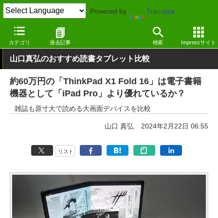
Powered by
Translate
窓の杜
システム・ファイル
ハードウェア
Windows
カテゴリ
過去記事
検索
Impressサイト
山口真弘のおすすめ読書タブレット比較
約60万円の「ThinkPad X1 Fold 16」は電子書籍
機器として「iPad Pro」より優れているか？
雑誌も原寸大で読める大画面デバイスを比較
山口 真弘
2024年2月22日 06:55
リスト