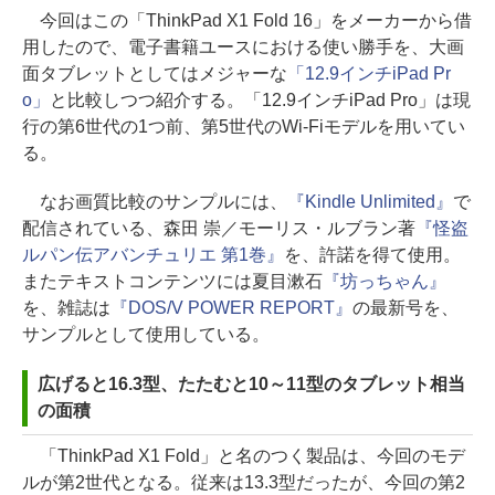
今回はこの「ThinkPad X1 Fold 16」をメーカーから借
用したので、電子書籍ユースにおける使い勝手を、大画
面タブレットとしてはメジャーな
「12.9インチiPad Pr
o」
と比較しつつ紹介する。「12.9インチiPad Pro」は現
行の第6世代の1つ前、第5世代のWi-Fiモデルを用いてい
る。
なお画質比較のサンプルには、
『Kindle Unlimited』
で
配信されている、森田 崇／モーリス・ルブラン著
『怪盗
ルパン伝アバンチュリエ 第1巻』
を、許諾を得て使用。
またテキストコンテンツには夏目漱石
『坊っちゃん』
を、雑誌は
『DOS/V POWER REPORT』
の最新号を、
サンプルとして使用している。
広げると16.3型、たたむと10～11型のタブレット相当
の面積
「ThinkPad X1 Fold」と名のつく製品は、今回のモデ
ルが第2世代となる。従来は13.3型だったが、今回の第2