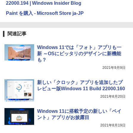
bデザイン入門講座［第2版］
22000.194 | Windows Insider Blog
￥39,980
￥2,326
Paint を購入 - Microsoft Store ja-JP
New Amazon Kindle Scribe Colorsoft |
11インチカラーディスプレイ、64GBスト
レージ、ノート機能搭載、明るさ自動調
関連記事
整、色調調節ライト、プレミアムペン付
き、グラファイト
Windows 11では「フォト」アプリも一
￥115,980
新 ～OSにピッタリのデザインに新機能
も？
2021年9月9日
新しい「クロック」アプリを追加したプ
レビュー版Windows 11 Build 22000.160
2021年8月20日
Windows 11に搭載予定の新しい「ペイ
ント」アプリがお披露目
2021年8月19日