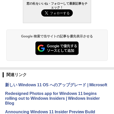
AIイラスト表現辞典: 思い通りの絵を引き
窓の杜をいいね・フォローして最新記事をチ
ェック！
出す プロンプトの言葉 AI画像生成シリー
Amazon Kindle - 目に優しい、かさばら
ズ (はぴーイラストLabo)
ない、大きな画面で読みやすい、6週間持
続バッテリー、6インチディスプレイ電子
書籍リーダー、ブラック、16GB、広告な
￥480
し
￥19,980
ClaudeCode いちばんやさしい 教科書:
Google 検索で当サイトの記事を優先表示させる
非エンジニア 初心者 素人 でも安心 使い
方 マニュアル AI副業にもコンテンツ作成
にもKindle出版にも！ 非エンジニアのた
Kindle Paperwhite シグニチャーエディ
めのAIコーディング入門シリーズ
ション (32GB) 7インチディスプレイ、明
るさ自動調整、色調調節ライト、12週間
持続バッテリー、広告なし、メタリック
￥99
ブラック
関連リンク
￥32,980
FM TOWNS ハイパー・カタログ: 本体ハ
ードウェア・市販ソフトウェアのパーフ
新しい Windows 11 OS へのアップグレード | Microsoft
ェクトリストと最新エミュレータ紹介
Amazon Kindle Colorsoft | 16GBストレ
Redesigned Photos app for Windows 11 begins
ージ、防水、7インチカラーディスプレ
￥1,600
rolling out to Windows Insiders | Windows Insider
イ、色調調節ライト、最大8週間持続バッ
Blog
テリー、広告無し、ブラック (2025年発
売)
1冊ですべて身につくHTML & CSSとWe
Announcing Windows 11 Insider Preview Build