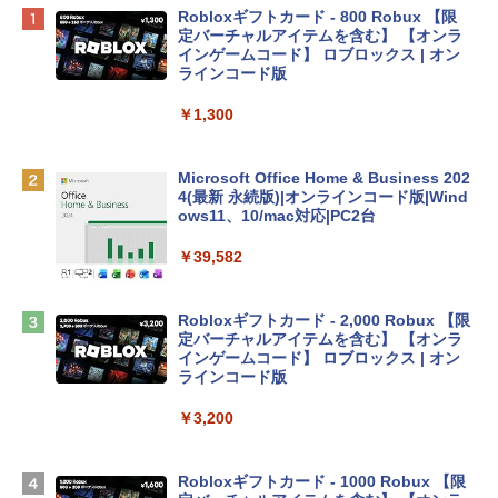
Apple 2026 MacBook Neo A18 Proチッ
Robloxギフトカード - 800 Robux 【限
プ搭載13インチノートブック：AIとAppl
定バーチャルアイテムを含む】 【オンラ
e Intelligenceのために設計、Liquid Ret
インゲームコード】 ロブロックス | オン
inaディスプレイ、8GBユニファイドメモ
ラインコード版
リ、512GB SSDストレージ、1080p Fac
eTime HDカメラ、Touch ID - インディ
￥1,300
ゴ
￥137,800
Microsoft Office Home & Business 202
4(最新 永続版)|オンラインコード版|Wind
ows11、10/mac対応|PC2台
tomtoc 360°保護 15.6 16インチ パソコ
ンケース Dell NEC Lavie ASUS HP dyna
￥39,582
book Lenovo対応
￥2,952
Robloxギフトカード - 2,000 Robux 【限
定バーチャルアイテムを含む】 【オンラ
インゲームコード】 ロブロックス | オン
Apple 2026 MacBook Air M5チップ搭載
ラインコード版
13インチノートブック：AIとApple Intell
igence、13.6インチLiquid Retinaディ
￥3,200
スプレイ、24GBユニファイドメモリ、1
TB SSDストレージ、12MPセンターフレ
ームカメラ、日本語キーボード、Touch I
Robloxギフトカード - 1000 Robux 【限
D - ミッドナイト