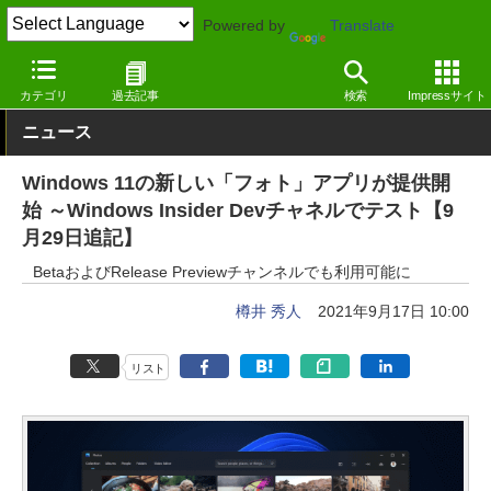
Powered by
Translate
窓の杜
画像・映像・音楽
画像
Windows
カテゴリ
過去記事
検索
Impressサイト
ニュース
Windows 11の新しい「フォト」アプリが提供開
始 ～Windows Insider Devチャネルでテスト【9
月29日追記】
BetaおよびRelease Previewチャンネルでも利用可能に
樽井 秀人
2021年9月17日 10:00
リスト