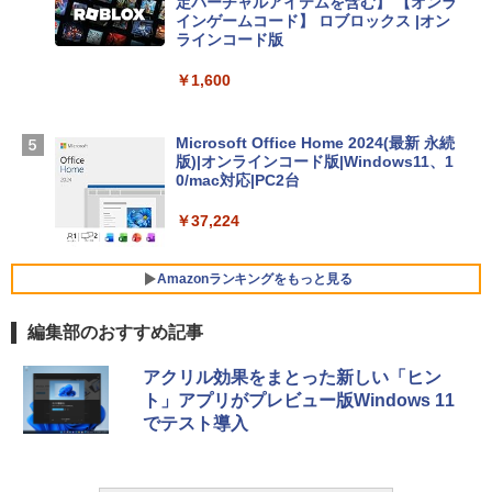
定バーチャルアイテムを含む】 【オンラ
インゲームコード】 ロブロックス |オン
￥314,800
ラインコード版
￥1,600
【Amazon.co.jp限定】 HP ノートパソコ
ン 15-fd 15.6インチ 16GBメモリ 512GB
SSD インテル Core 5
Microsoft Office Home 2024(最新 永続
版)|オンラインコード版|Windows11、1
￥129,800
0/mac対応|PC2台
￥37,224
FMV ノートパソコン WE1-K3 (MS 365 P
ersonal/Copilotキー搭載/Win 11/15.6型/
Core i5/16GB/SSD 512GB/ホワイト) FM
Amazonランキングをもっと見る
VWK3E15W_AZ
編集部のおすすめ記事
￥119,800
生成AIパスポート公式テキスト 第４版
Amazon Kindle Paperwhite (16GB) 7イ
アクリル効果をまとった新しい「ヒン
ンチディスプレイ、色調調節ライト、12
ト」アプリがプレビュー版Windows 11
週間持続バッテリー、広告なし、ブラッ
￥1,766
でテスト導入
ク
￥27,980