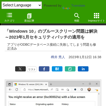
Powered by
Translate
ニュース
カテゴリ
過去記事
検索
Impressサイト
「Windows 10」のブルースクリーン問題は解決
～2023年1月セキュリティパッチの適用を
アプリがODBCデータベース接続に失敗してしまう問題も修
正済み
樽井 秀人
2023年1月12日 16:38
リスト