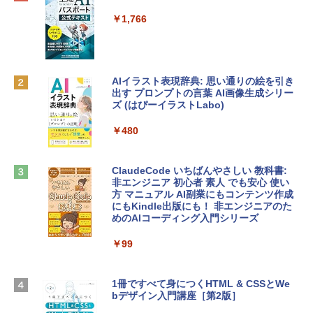
プ搭載13インチノートブック：AIとAppl
定バーチャルアイテムを含む】 【オンラ
e Intelligenceのために設計、Liquid Ret
インゲームコード】 ロブロックス | オン
￥1,766
inaディスプレイ、8GBユニファイドメモ
ラインコード版
リ、512GB SSDストレージ、1080p Fac
eTime HDカメラ、Touch ID - シルバー
￥1,300
￥131,111
AIイラスト表現辞典: 思い通りの絵を引き
出す プロンプトの言葉 AI画像生成シリー
Robloxギフトカード - 1000 Robux 【限
ズ (はぴーイラストLabo)
定バーチャルアイテムを含む】 【オンラ
tomtoc 360°保護 15.6 16インチ パソコ
インゲームコード】 ロブロックス |オン
ンケース Dell NEC Lavie ASUS HP dyna
ラインコード版
￥480
book Lenovo対応
￥1,600
￥2,952
ClaudeCode いちばんやさしい 教科書:
非エンジニア 初心者 素人 でも安心 使い
方 マニュアル AI副業にもコンテンツ作成
Microsoft Office Home & Business 202
にもKindle出版にも！ 非エンジニアのた
Apple 2026 MacBook Air M5チップ搭載
4(最新 永続版)|オンラインコード版|Wind
めのAIコーディング入門シリーズ
13インチノートブック：AIとApple Intell
ows11、10/mac対応|PC2台
igence、13.6インチLiquid Retinaディ
スプレイ、16GBユニファイドメモリ、1
￥99
￥39,582
TB SSDストレージ、12MPセンターフレ
ームカメラ、日本語キーボード、Touch I
D - ミッドナイト
1冊ですべて身につくHTML & CSSとWe
Robloxギフトカード - 2,000 Robux 【限
bデザイン入門講座［第2版］
定バーチャルアイテムを含む】 【オンラ
￥278,800
インゲームコード】 ロブロックス | オン