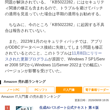
問題が解決されている。「KB5022282」にはセキュリテ
ィ関連の修正も含まれるので、トラブルを避けてパッチ
の適用を見送っていた場合は早期の適用をお勧めする。
ちなみに、今のところ「KB5022282」に起因する不具
合は報告されていない。
また、2023年1月のセキュリティパッチでは、アプリ
がODBCデータベース接続に失敗してしまう問題も修正
されているとのこと。このトラブルは
11月8日にリリー
スされた更新プログラム
が原因で、Windows 7 SP1/Serv
er 2008 SP2からWindows 11/Server 2022までの幅広い
バージョンが影響を受けていた。
Amazon 売れ筋ランキング
ノートPC
PCソフト
IT入門書
電子書籍リーダー
Amazon IT入門書 の売れ筋ランキング
更新日時：2026/08/08 18:05
Apple 2026 MacBook Neo A18 Proチッ
Robloxギフトカード - 800 Robux 【限
生成AIパスポート公式テキスト 第４版