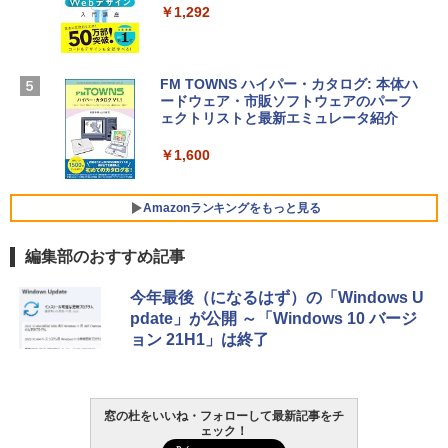
ラインコード版
￥1,292
【Amazon.co.jp限定】 HP ノートパソコ
￥3,200
ン 15-fd 15.6インチ 16GBメモリ 512GB
SSD インテル Core 5
FM TOWNS ハイパー・カタログ: 本体ハ
ードウェア・市販ソフトウェアのパーフ
Windows版 | Minecraft (マインクラフ
￥129,800
ェクトリストと最新エミュレータ紹介
ト): Java & Bedrock Edition | オンライ
ンコード版
￥1,600
FMV ノートパソコン WE1-K3 (MS 365 P
￥3,600
ersonal/Copilotキー搭載/Win 11/15.6型/
Core i5/16GB/SSD 512GB/ホワイト) FM
Amazonランキングをもっと見る
VWK3E15W_AZ
編集部のおすすめ記事
￥139,880
Amazon Kindle Paperwhite (16GB) 7イ
今年最後（になるはず）の「Windows U
ンチディスプレイ、色調調節ライト、12
pdate」が公開 ～「Windows 10 バージ
週間持続バッテリー、広告なし、ブラッ
ョン 21H1」は終了
ク
￥22,980
窓の杜をいいね・フォローして最新記事をチ
ェック！
Amazon Kindle - 目に優しい、かさばら