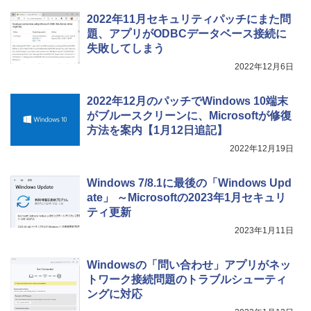
New Amazon Kindle Scribe Colorsoft |
2022年11月セキュリティパッチにまた問
11インチカラーディスプレイ、64GBスト
題、アプリがODBCデータベース接続に
レージ、ノート機能搭載、明るさ自動調
失敗してしまう
整、色調調節ライト、プレミアムペン付
き、グラファイト
2022年12月6日
￥115,980
2022年12月のパッチでWindows 10端末
がブルースクリーンに、Microsoftが修復
方法を案内【1月12日追記】
2022年12月19日
Windows 7/8.1に最後の「Windows Upd
ate」 ～Microsoftの2023年1月セキュリ
ティ更新
2023年1月11日
Windowsの「問い合わせ」アプリがネッ
トワーク接続問題のトラブルシューティ
ングに対応