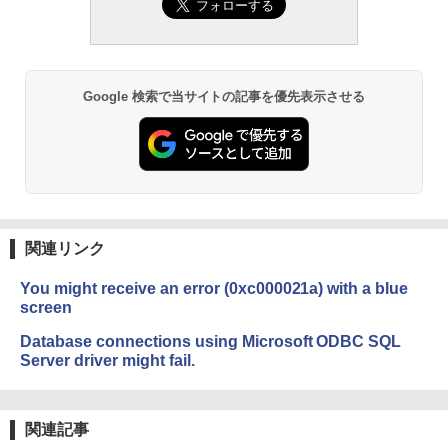
ない、大きな画面で読みやすい、6週間持
続バッテリー、6インチディスプレイ電子
書籍リーダー、マッチャ、16GB、広告な
し
￥16,980
Google 検索で当サイトの記事を優先表示させる
Kindle Paperwhite シグニチャーエディ
ション (32GB) 7インチディスプレイ、明
るさ自動調整、色調調節ライト、12週間
持続バッテリー、広告なし、メタリック
ブラック
関連リンク
￥27,980
You might receive an error (0xc000021a) with a blue
screen
Amazon Kindle Colorsoft | 16GBストレ
ージ、防水、7インチカラーディスプレ
Database connections using Microsoft ODBC SQL
イ、色調調節ライト、最大8週間持続バッ
Server driver might fail.
テリー、広告無し、ブラック (2025年発
売)
￥31,980
関連記事