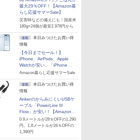
最大29％OFF！【Amazon暮
らし応援サマーSale】
災害時などの備えにも！国産米
180g×24個が最安2,978円から
本日みつけたお買い得
連載
情報
【今日までセール！】
iPhone、AirPods、Apple
Watchが安い、「iPhone
Air」256GB版が139,800円な
Amazon暮らし応援サマーSale
ど
本日みつけたお買い得
連載
情報
AnkerのからみにくいUSBケ
ーブル「PowerLine III
Flow」が安い！【Amazon暮
らし応援サマーSale】
0.9メートルが28％OFFの1,290
円。1,8メートルが26％OFFの
1,390円