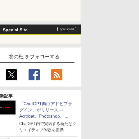
Special Site
窓の杜 をフォローする
新記事
「ChatGPT向けアドビプラ
グイン」がリリース ～
Acrobat、Photoshop、
Premiereなどの機能を1つの
ChatGPT内で完結する新たなク
プラグインに統合
リエイティブ体験を提供