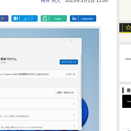
樽井 秀人
2023年3月1日 11:00
ェア
はてブ
note
LinkedIn
最