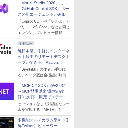
「Visual Studio 2026」に
「GitHub Copilot SDK」ベー
スの新エージェントが追加
「Copilot CLI」や「GitHub」ア
プリ、「VS Code」などと同じ
エンジン、プレビュー搭載
レビュー
純日本製、手軽にインターネ
ット経由のリモートデスクト
ップができる「Avalon
remote」
「Brynhildr」の作者が手掛け
る。ベータ版は全機能が無償
「MCP C# SDK」がv2.0に
～MCP登場以来“最大の改
訂”に対応、既定でステート
レスへ
セッションなしで対話的なツー
ルを実現する「MRTR」も
多機能マルチカラム型X（旧
称Twitter）ビューワー