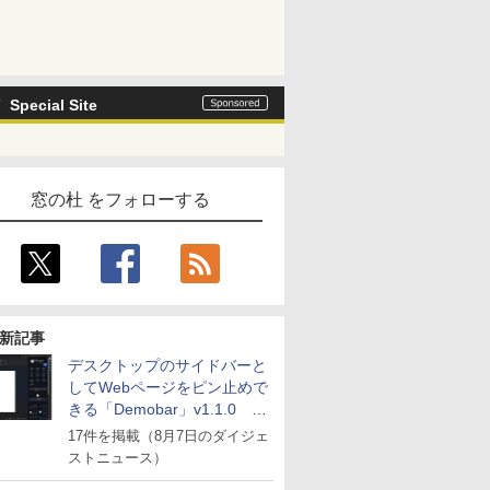
Special Site
窓の杜 をフォローする
新記事
デスクトップのサイドバーと
してWebページをピン止めで
きる「Demobar」v1.1.0 ほ
か
17件を掲載（8月7日のダイジェ
ストニュース）