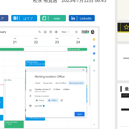
松永 侑貴惠
2023年7月12日 06:45
ェア
はてブ
note
LinkedIn
最