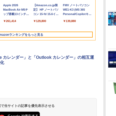
Apple 2026
【Amazon.co.jp限
FMV ノートパソコン
コ
MacBook Air M5チ
定】 HP ノートパソ
WE1-K3 (MS 365
ップ搭載13インチノ
コン 15-fd 15.6イン
Personal/Copilotキー
ートブック：AIと
チ 16GBメモリ
搭載/Win 11/15.6
￥261,414
￥129,800
￥139,880
Apple Intelligence、
512GB SSD インテ
型/Core i5/16GB/SSD
13.6インチLiquid
ル Core 5
512GB/ホワイト)
Retinaディスプレ
FMVWK3E15W_AZ
mazonランキングをもっと見る
イ、16GBユニファイ
ドメモリ、1TB SSD
ストレージ、12MPセ
ンターフレームカメ
ラ、日本語キーボー
le カレンダー」と「Outlook カレンダー」の相互運
ド、Touch ID - シル
化
バー
Microsoft Office
ClaudeCode いちば
Kindle Paperwhite
Robloxギフトカード
1冊ですべて身につく
Amazon Kindle
Windows版 |
FM TOWNS ハイパ
New Amazon Kindle
定
Home & Business
んやさしい 教科書:
シグニチャーエディ
- 2,000 Robux 【限
HTML & CSSとWeb
Colorsoft | 16GBス
Minecraft (マインクラ
ー・カタログ: 本体ハ
Scribe Colorsoft | 11
2024(最新 永続版)|オ
非エンジニア 初心者
ション (32GB) 7イン
定バーチャルアイテ
デザイン入門講座
トレージ、防水、7イ
フト): Java & Bedrock
ードウェア・市販ソフ
インチカラーディスプ
持
ンラインコード
素人 でも安心 使い方
チディスプレイ、明
ムを含む】 【オンラ
［第2版］
ンチカラーディスプ
Edition | オンラインコ
トウェアのパーフェク
レイ、64GBストレー
￥39,582
￥99
￥27,980
￥3,200
￥1,292
￥31,980
￥3,600
￥1,600
￥115,980
 検索で当サイトの記事を優先表示させる
ン
版|Windows11、
マニュアル AI副業に
るさ自動調整、色調
インゲームコード】
レイ、色調調節ライ
ード版
トリストと最新エミュ
ジ、ノート機能搭載、
イ
10/mac対応|PC2台
もコンテンツ作成に
調節ライト、12週間
ロブロックス | オン
ト、最大8週間持続バ
レータ紹介
明るさ自動調整、色調
もKindle出版にも！
持続バッテリー、広
ラインコード版
ッテリー、広告無
調節ライト、プレミア