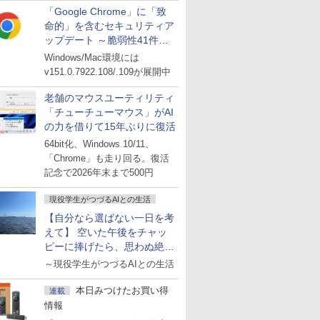
「Google Chrome」に「致
命的」を含むセキュリティア
ップデート ～脆弱性41件に
対処
Windows/Mac環境には
v151.0.7922.108/.109が展開中
老舗のマウスユーティリティ
「チューチューマウス」がAI
の力を借りて15年ぶりに復活
64bit化、Windows 10/11、
「Chrome」も走り回る。復活
記念で2026年末まで500円
現役学生がつづるAIとの生活
【自分なら選ばない一日を考
えて】 空いた午後をチャッ
ピーに捧げたら、思わぬ絶景
に出会った話
～現役学生がつづるAIとの生活
本日みつけたお買い得
連載
情報