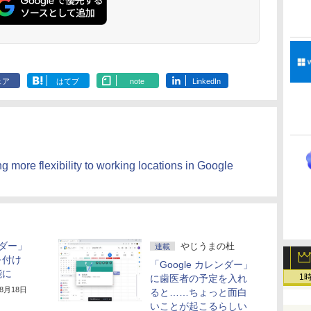
な
非エンジニアのため
告なし、メタリック
し、ブラック (2025
ムペン付き、グラファ
のAIコーディング入
ブラック
年発売)
イト
門シリーズ
ェア
はてブ
note
LinkedIn
more flexibility to working locations in Google
ンダー」
やじうまの杜
連載
を付け
「Google カレンダー」
能に
1
に歯医者の予定を入れ
年8月18日
ると……ちょっと面白
いことが起こるらしい