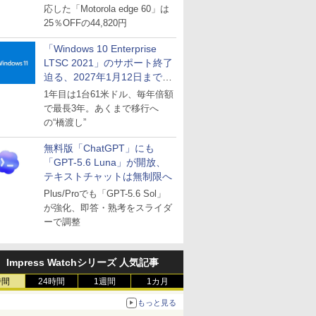
応した「Motorola edge 60」は
25％OFFの44,820円
「Windows 10 Enterprise
LTSC 2021」のサポート終了
迫る、2027年1月12日まで
～ESUは9月1日から販売
1年目は1台61米ドル、毎年倍額
で最長3年。あくまで移行へ
の“橋渡し”
無料版「ChatGPT」にも
「GPT-5.6 Luna」が開放、
テキストチャットは無制限へ
Plus/Proでも「GPT-5.6 Sol」
が強化、即答・熟考をスライダ
ーで調整
Impress Watchシリーズ 人気記事
時間
24時間
1週間
1カ月
もっと見る