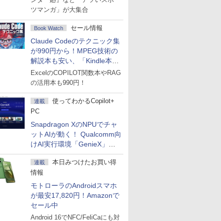
ツマンガ」が大集合
セール情報
Book Watch
Claude Codeのテクニック集
が990円から！MPEG技術の
解説本も安い、「Kindle本サ
マーセール」第2弾開始！
ExcelのCOPILOT関数本やRAG
の活用本も990円！
使ってわかるCopilot+
連載
PC
Snapdragon XのNPUでチャ
ットAIが動く！ Qualcomm向
けAI実行環境「GenieX」を
試してみた
本日みつけたお買い得
連載
情報
モトローラのAndroidスマホ
が最安17,820円！Amazonで
セール中
Android 16でNFC/FeliCaにも対