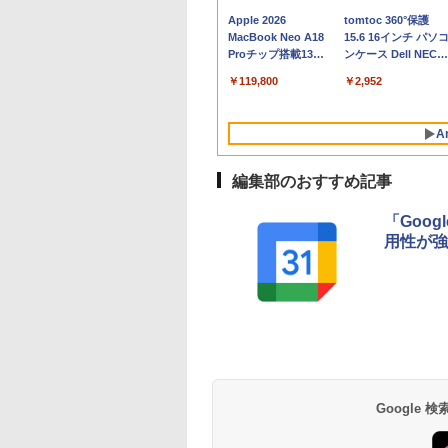
Apple 2026
tomtoc 360°保護
MacBook Neo A18
15.6 16インチ パソ
Proチップ搭載13イ
ンケース Dell NEC
ンチノートブック：
Lavie ASUS HP
￥119,800
￥2,952
AIとApple
dynabook Lenovo
Intelligenceのために
対応
設計、Liquid Retina
A
ディスプレイ、8GB
ユニファイドメモ
リ、256GB SSDスト
編集部のおすすめ記事
レージ、1080p
FaceTime HDカメラ
「Goog
- インディゴ
用性が強
Robloxギフトカード
生成AIパスポート公
Amazon Kindle
Robloxギフトカード
AIイラスト表現辞典:
Amazon Kindle - 目
- 800 Robux 【限定
式テキスト 第４版
Paperwhite (16GB)
- 1000 Robux 【限
思い通りの絵を引き
に優しい、かさばら
バーチャルアイテム
7インチディスプレ
バーチャルアイテム
出す プロンプトの言
ない、大きな画面で
￥1,766
を含む】 【オンライ
イ、色調調節ライ
を含む】 【オンライ
葉 AI画像生成シリー
読みやすい、6週間
￥1,300
￥22,980
￥1,600
￥480
￥16,980
Google
ンゲームコード】 ロ
ト、12週間持続バッ
ンゲームコード】 ロ
ズ (はぴーイラスト
続バッテリー、6イ
ブロックス | オンラ
テリー、広告なし、
ブロックス |オンラ
Labo)
チディスプレイ電子
インコード版
ブラック
ンコード版
書籍リーダー、ブラ