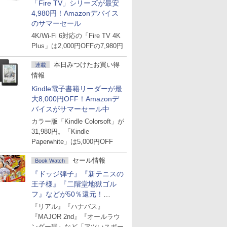
「Fire TV」シリーズが最安
4,980円！Amazonデバイス
のサマーセール
4K/Wi-Fi 6対応の「Fire TV 4K
Plus」は2,000円OFFの7,980円
本日みつけたお買い得
連載
情報
Kindle電子書籍リーダーが最
大8,000円OFF！Amazonデ
バイスがサマーセール中
カラー版「Kindle Colorsoft」が
31,980円。「Kindle
Paperwhite」は5,000円OFF
セール情報
Book Watch
『ドッジ弾子』『新テニスの
王子様』『二階堂地獄ゴル
フ』などが50％還元！
Amazonマンガ週末セール
『リアル』『ハナバス』
『MAJOR 2nd』『オールラウ
ンダー廻』など「アツいスポー