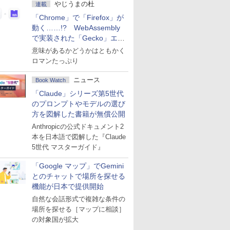
やじうまの杜
連載
「Chrome」で「Firefox」が
動く……!? WebAssembly
で実装された「Gecko」エン
ジン
意味があるかどうかはともかく
ロマンたっぷり
ニュース
Book Watch
「Claude」シリーズ第5世代
のプロンプトやモデルの選び
方を図解した書籍が無償公開
Anthropicの公式ドキュメント2
本を日本語で図解した『Claude
5世代 マスターガイド』
「Google マップ」でGemini
とのチャットで場所を探せる
機能が日本で提供開始
自然な会話形式で複雑な条件の
場所を探せる［マップに相談］
の対象国が拡大