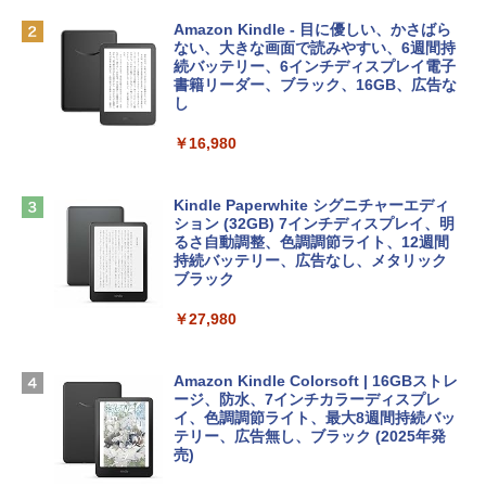
AIイラスト表現辞典: 思い通りの絵を引き
￥162,598
出す プロンプトの言葉 AI画像生成シリー
Microsoft Office Home & Business 202
Amazon Kindle - 目に優しい、かさばら
ズ (はぴーイラストLabo)
4(最新 永続版)|オンラインコード版|Wind
ない、大きな画面で読みやすい、6週間持
ows11、10/mac対応|PC2台
続バッテリー、6インチディスプレイ電子
tomtoc 360°保護 15.6 16インチ パソコ
書籍リーダー、ブラック、16GB、広告な
￥480
ンケース Dell NEC Lavie ASUS HP dyna
し
￥39,582
book Lenovo対応
￥16,980
ClaudeCode いちばんやさしい 教科書:
￥2,952
非エンジニア 初心者 素人 でも安心 使い
Robloxギフトカード - 2,000 Robux 【限
方 マニュアル AI副業にもコンテンツ作成
定バーチャルアイテムを含む】 【オンラ
にもKindle出版にも！ 非エンジニアのた
インゲームコード】 ロブロックス | オン
Kindle Paperwhite シグニチャーエディ
めのAIコーディング入門シリーズ
Apple 2026 MacBook Air M5チップ搭載
ラインコード版
ション (32GB) 7インチディスプレイ、明
13インチノートブック：AIとApple Intell
るさ自動調整、色調調節ライト、12週間
igence、13.6インチLiquid Retinaディ
持続バッテリー、広告なし、メタリック
￥99
￥3,200
スプレイ、24GBユニファイドメモリ、1
ブラック
TB SSDストレージ、12MPセンターフレ
ームカメラ、日本語キーボード、Touch I
￥27,980
1冊ですべて身につくHTML & CSSとWe
Robloxギフトカード - 1000 Robux 【限
D - ミッドナイト
bデザイン入門講座［第2版］
定バーチャルアイテムを含む】 【オンラ
インゲームコード】 ロブロックス |オン
￥298,901
ラインコード版
Amazon Kindle Colorsoft | 16GBストレ
￥2,326
ージ、防水、7インチカラーディスプレ
イ、色調調節ライト、最大8週間持続バッ
￥1,600
【Amazon.co.jp限定】 HP ノートパソコ
テリー、広告無し、ブラック (2025年発
ン 15-fd 15.6インチ 16GBメモリ 512GB
売)
FM TOWNS ハイパー・カタログ: 本体ハ
SSD インテル Core 5
ードウェア・市販ソフトウェアのパーフ
Windows版 | Minecraft (マインクラフ