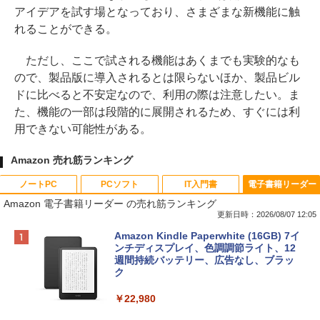
アイデアを試す場となっており、さまざまな新機能に触
れることができる。
ただし、ここで試される機能はあくまでも実験的なも
ので、製品版に導入されるとは限らないほか、製品ビル
ドに比べると不安定なので、利用の際は注意したい。ま
た、機能の一部は段階的に展開されるため、すぐには利
用できない可能性がある。
Amazon 売れ筋ランキング
ノートPC
PCソフト
IT入門書
電子書籍リーダー
Amazon 電子書籍リーダー の売れ筋ランキング
更新日時：2026/08/07 12:05
Apple 2026 MacBook Neo A18 Proチッ
Robloxギフトカード - 800 Robux 【限
生成AIパスポート公式テキスト 第４版
Amazon Kindle Paperwhite (16GB) 7イ
プ搭載13インチノートブック：AIとAppl
定バーチャルアイテムを含む】 【オンラ
ンチディスプレイ、色調調節ライト、12
e Intelligence、Liquid Retinaディスプ
インゲームコード】 ロブロックス | オン
週間持続バッテリー、広告なし、ブラッ
￥1,766
レイ、8GBメモリ、512GB SSD、1080p
ラインコード版
ク
FaceTime HDカメラ、Touch ID - インデ
ィゴ + 3年延長 AppleCare+ for 13インチ
￥1,300
￥22,980
MacBook Neo(A18 Pro)|ダウンロード版