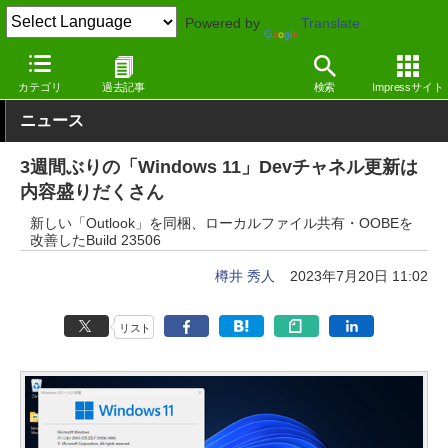
Powered by
Translate
窓の杜
システム・ファイル
システム
Windows
カテゴリ
過去記事
検索
Impressサイト
ニュース
3週間ぶりの「Windows 11」Devチャネル更新は
内容盛りだくさん
新しい「Outlook」を同梱、ローカルファイル共有・OOBEを
改善したBuild 23506
樽井 秀人
2023年7月20日 11:02
リスト