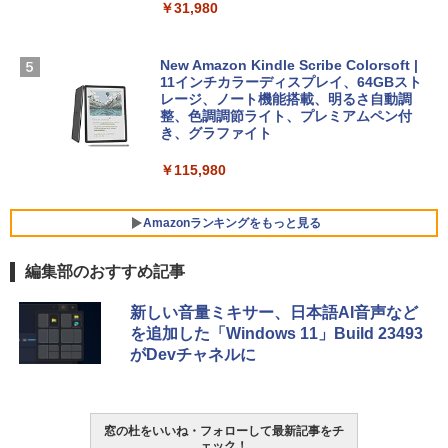
￥31,980
ェクトリストと最新エミュレータ紹介
ト): Java & Bedrock Edition | オンライ
￥129,800
ンコード版
￥1,600
New Amazon Kindle Scribe Colorsoft |
￥3,600
FMV ノートパソコン WE1-K3 (MS 365 P
11インチカラーディスプレイ、64GBスト
ersonal/Copilotキー搭載/Win 11/15.6型/
レージ、ノート機能搭載、明るさ自動調
Core i5/16GB/SSD 512GB/ホワイト) FM
整、色調調節ライト、プレミアムペン付
VWK3E15W_AZ
き、グラファイト
￥139,880
￥115,980
Amazonランキングをもっと見る
編集部のおすすめ記事
新しい音量ミキサー、日本語AI音声など
を追加した「Windows 11」Build 23493
がDevチャネルに
窓の杜をいいね・フォローして最新記事をチ
ェック！