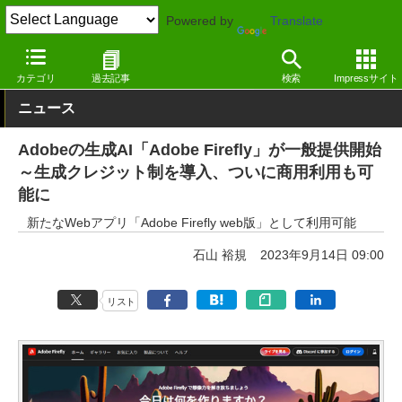
Powered by
Translate
窓の杜
ジェネレーティブAI
画像生成
カテゴリ
過去記事
検索
Impressサイト
ニュース
Adobeの生成AI「Adobe Firefly」が一般提供開始
～生成クレジット制を導入、ついに商用利用も可
能に
新たなWebアプリ「Adobe Firefly web版」として利用可能
石山 裕規
2023年9月14日 09:00
リスト