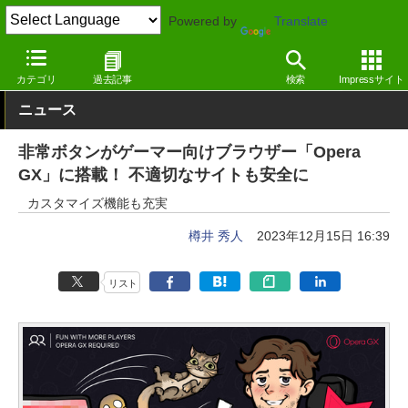
Powered by
Translate
窓の杜
インターネット
Webブラウザー
Windows
カテゴリ
過去記事
検索
Impressサイト
ニュース
非常ボタンがゲーマー向けブラウザー「Opera
GX」に搭載！ 不適切なサイトも安全に
カスタマイズ機能も充実
樽井 秀人
2023年12月15日 16:39
リスト