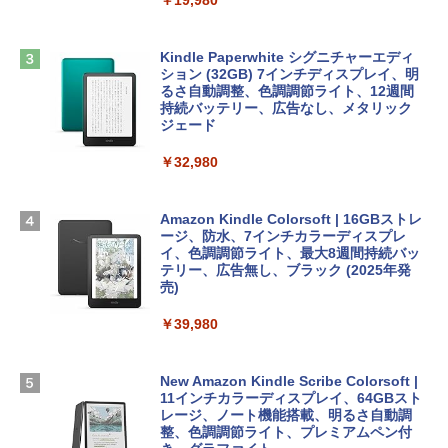
ClaudeCode いちばんやさしい 教科書:
￥2,952
非エンジニア 初心者 素人 でも安心 使い
方 マニュアル AI副業にもコンテンツ作成
Microsoft Office Home & Business 202
にもKindle出版にも！ 非エンジニアのた
4(最新 永続版)|オンラインコード版|Wind
Kindle Paperwhite シグニチャーエディ
めのAIコーディング入門シリーズ
Apple 2026 MacBook Air M5チップ搭載
ows11、10/mac対応|PC2台
ション (32GB) 7インチディスプレイ、明
13インチノートブック：AIとApple Intell
るさ自動調整、色調調節ライト、12週間
igence、13.6インチLiquid Retinaディ
持続バッテリー、広告なし、メタリック
￥99
￥39,582
スプレイ、24GBユニファイドメモリ、1
ジェード
TB SSD、12MPセンターフレームカメ
ラ、Touch ID - ミッドナイト + 3年延長
￥32,980
FM TOWNS ハイパー・カタログ: 本体ハ
Robloxギフトカード - 1000 Robux 【限
AppleCare+ for 13インチMacBook Air
ードウェア・市販ソフトウェアのパーフ
定バーチャルアイテムを含む】 【オンラ
(M5)|ダウンロード版
ェクトリストと最新エミュレータ紹介
インゲームコード】 ロブロックス |オン
ラインコード版
Amazon Kindle Colorsoft | 16GBストレ
￥347,600
ージ、防水、7インチカラーディスプレ
￥1,600
イ、色調調節ライト、最大8週間持続バッ
￥1,600
テリー、広告無し、ブラック (2025年発
【Amazon.co.jp限定】 HP ノートパソコ
売)
1冊ですべて身につくHTML & CSSとWe
ン 15-fd 15.6インチ 16GBメモリ 512GB
bデザイン入門講座［第2版］
Microsoft Office Home 2024(最新 永続
SSD インテル Core 5
￥39,980
版)|オンラインコード版|Windows11、1
0/mac対応|PC2台
￥2,326
￥129,800
New Amazon Kindle Scribe Colorsoft |
￥37,224
11インチカラーディスプレイ、64GBスト
FMV ノートパソコン WE1-K3 (MS 365 P
レージ、ノート機能搭載、明るさ自動調
ersonal/Copilotキー搭載/Win 11/15.6型/
整、色調調節ライト、プレミアムペン付