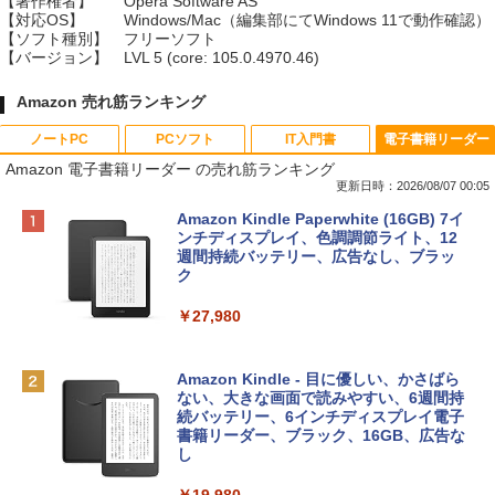
【著作権者】
Opera Software AS
【対応OS】
Windows/Mac（編集部にてWindows 11で動作確認）
【ソフト種別】
フリーソフト
【バージョン】
LVL 5 (core: 105.0.4970.46)
Amazon 売れ筋ランキング
ノートPC
PCソフト
IT入門書
電子書籍リーダー
Amazon 電子書籍リーダー の売れ筋ランキング
更新日時：2026/08/07 00:05
Apple 2026 MacBook Neo A18 Proチッ
Robloxギフトカード - 800 Robux 【限
生成AIパスポート公式テキスト 第４版
Amazon Kindle Paperwhite (16GB) 7イ
プ搭載13インチノートブック：AIとAppl
定バーチャルアイテムを含む】 【オンラ
ンチディスプレイ、色調調節ライト、12
e Intelligence、Liquid Retinaディスプ
インゲームコード】 ロブロックス | オン
週間持続バッテリー、広告なし、ブラッ
￥1,766
レイ、8GBメモリ、512GB SSD、1080p
ラインコード版
ク
FaceTime HDカメラ、Touch ID - インデ
ィゴ + 3年延長 AppleCare+ for 13インチ
￥1,300
￥27,980
MacBook Neo(A18 Pro)|ダウンロード版
AIイラスト表現辞典: 思い通りの絵を引き
￥162,598
出す プロンプトの言葉 AI画像生成シリー
Robloxギフトカード - 2,000 Robux 【限
Amazon Kindle - 目に優しい、かさばら
ズ (はぴーイラストLabo)
定バーチャルアイテムを含む】 【オンラ
ない、大きな画面で読みやすい、6週間持
インゲームコード】 ロブロックス | オン
続バッテリー、6インチディスプレイ電子
tomtoc 360°保護 15.6 16インチ パソコ
ラインコード版
書籍リーダー、ブラック、16GB、広告な
￥480
ンケース Dell NEC Lavie ASUS HP dyna
し
book Lenovo対応
￥3,200
￥19,980