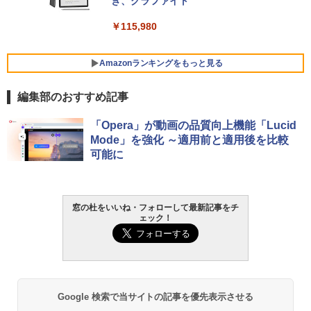
Core i5/16GB/SSD 512GB/ホワイト) FM
き、グラファイト
VWK3E15W_AZ
￥115,980
￥120,000
Amazonランキングをもっと見る
編集部のおすすめ記事
「Opera」が動画の品質向上機能「Lucid
Mode」を強化 ～適用前と適用後を比較
可能に
窓の杜をいいね・フォローして最新記事をチ
ェック！
Google 検索で当サイトの記事を優先表示させる