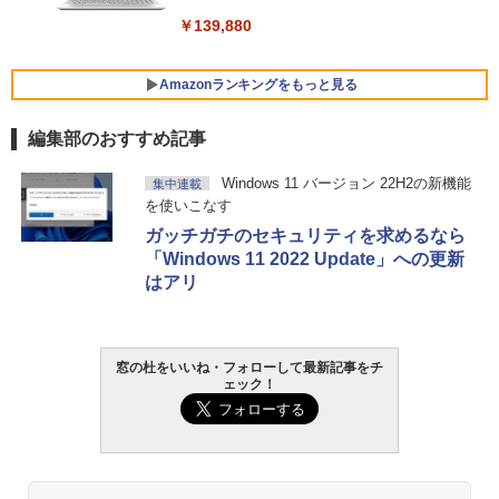
￥139,880
Amazonランキングをもっと見る
編集部のおすすめ記事
Robloxギフトカード - 800 Robux 【限
生成AIパスポート公式テキスト 第４版
Amazon Kindle Paperwhite (16GB) 7イ
Windows 11 バージョン 22H2の新機能
集中連載
定バーチャルアイテムを含む】 【オンラ
ンチディスプレイ、色調調節ライト、12
を使いこなす
インゲームコード】 ロブロックス | オン
週間持続バッテリー、広告なし、ブラッ
￥1,766
ラインコード版
ク
ガッチガチのセキュリティを求めるなら
「Windows 11 2022 Update」への更新
￥1,300
￥22,980
はアリ
AIイラスト表現辞典: 思い通りの絵を引き
出す プロンプトの言葉 AI画像生成シリー
Robloxギフトカード - 1000 Robux 【限
Amazon Kindle - 目に優しい、かさばら
ズ (はぴーイラストLabo)
定バーチャルアイテムを含む】 【オンラ
ない、大きな画面で読みやすい、6週間持
窓の杜をいいね・フォローして最新記事をチ
インゲームコード】 ロブロックス |オン
続バッテリー、6インチディスプレイ電子
ェック！
ラインコード版
書籍リーダー、マッチャ、16GB、広告な
￥480
し
￥1,600
￥16,980
ClaudeCode いちばんやさしい 教科書:
非エンジニア 初心者 素人 でも安心 使い
方 マニュアル AI副業にもコンテンツ作成