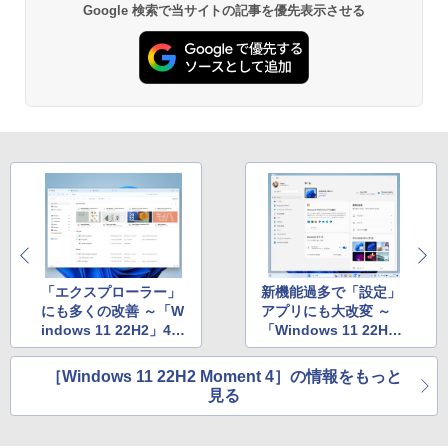
Microsoft Office Home & Business 202
Google 検索で当サイトの記事を優先表示させる
にもKindle出版にも！ 非エンジニアのた
4(最新 永続版)|オンラインコード版|Wind
Kindle Paperwhite シグニチャーエディ
めのAIコーディング入門シリーズ
ows11、10/mac対応|PC2台
ション (32GB) 7インチディスプレイ、明
るさ自動調整、色調調節ライト、12週間
持続バッテリー、広告なし、メタリック
￥99
￥39,582
ブラック
￥27,980
1冊ですべて身につくHTML & CSSとWe
Robloxギフトカード - 2,000 Robux 【限
bデザイン入門講座［第2版］
定バーチャルアイテムを含む】 【オンラ
インゲームコード】 ロブロックス | オン
ラインコード版
Amazon Kindle Colorsoft | 16GBストレ
￥1,292
ージ、防水、7インチカラーディスプレ
イ、色調調節ライト、最大8週間持続バッ
￥3,200
テリー、広告無し、ブラック (2025年発
売)
FM TOWNS ハイパー・カタログ: 本体ハ
ードウェア・市販ソフトウェアのパーフ
Windows版 | Minecraft (マインクラフ
￥31,980
ェクトリストと最新エミュレータ紹介
ト): Java & Bedrock Edition | オンライ
「エクスプローラー」
新機能過多で「設定」
ンコード版
にも多くの改善 ～「W
アプリにも大改変 ～
￥1,600
indows 11 22H2」4回
「Windows 11 22H
New Amazon Kindle Scribe Colorsoft |
￥3,600
目の大規模アップデー
2」4回目の大規模更新
11インチカラーディスプレイ、64GBスト
ト
レージ、ノート機能搭載、明るさ自動調
［Windows 11 22H2 Moment 4］の情報をもっと
整、色調調節ライト、プレミアムペン付
見る
き、グラファイト
￥115,980