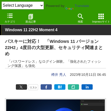
Powered by
Translate
窓の杜
システム・ファイル
デスクトップ
Windows
カテゴリ
過去記事
検索
Impressサイト
Windows 11 22H2 Moment 4
パスキーに対応！ 「Windows 11 バージョン
22H2」4度目の大型更新、セキュリティ関連まと
め
「パスワードレス」なログイン体験。「強化されたフィッシ
ング保護」も強化
樽井 秀人
2023年10月11日 06:45
リスト