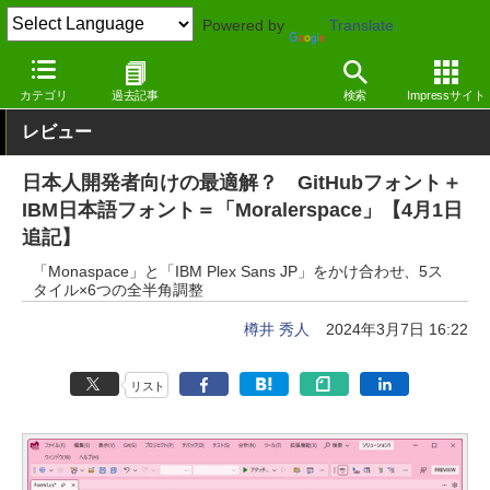
Powered by
Translate
窓の杜
オフィス・ドキュメント
フォント
日本語（漢字あり）
カテゴリ
過去記事
検索
Impressサイト
レビュー
日本人開発者向けの最適解？ GitHubフォント＋
IBM日本語フォント＝「Moralerspace」【4月1日
追記】
「Monaspace」と「IBM Plex Sans JP」をかけ合わせ、5ス
タイル×6つの全半角調整
樽井 秀人
2024年3月7日 16:22
リスト