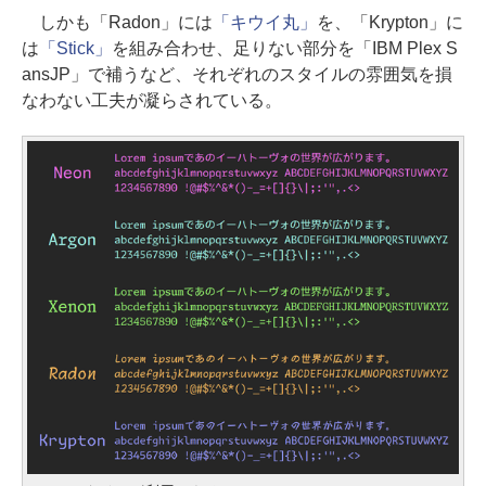
しかも「Radon」には
「キウイ丸」
を、「Krypton」に
は
「Stick」
を組み合わせ、足りない部分を「IBM Plex S
ansJP」で補うなど、それぞれのスタイルの雰囲気を損
なわない工夫が凝らされている。