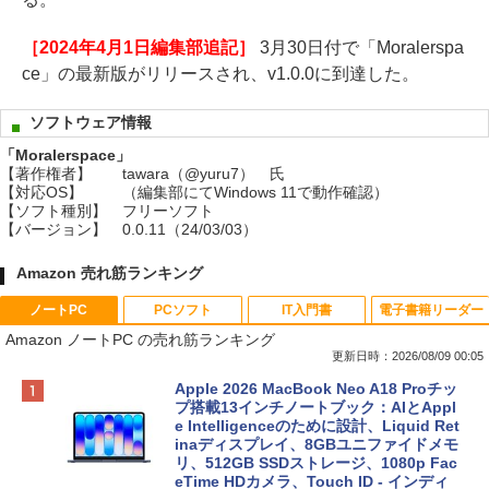
［2024年4月1日編集部追記］
3月30日付で「Moralerspa
ce」の最新版がリリースされ、v1.0.0に到達した。
ソフトウェア情報
「Moralerspace」
【著作権者】
tawara（@yuru7） 氏
【対応OS】
（編集部にてWindows 11で動作確認）
【ソフト種別】
フリーソフト
【バージョン】
0.0.11（24/03/03）
Amazon 売れ筋ランキング
ノートPC
PCソフト
IT入門書
電子書籍リーダー
Amazon ノートPC の売れ筋ランキング
更新日時：2026/08/09 00:05
Apple 2026 MacBook Neo A18 Proチッ
プ搭載13インチノートブック：AIとAppl
e Intelligenceのために設計、Liquid Ret
inaディスプレイ、8GBユニファイドメモ
リ、512GB SSDストレージ、1080p Fac
eTime HDカメラ、Touch ID - インディ