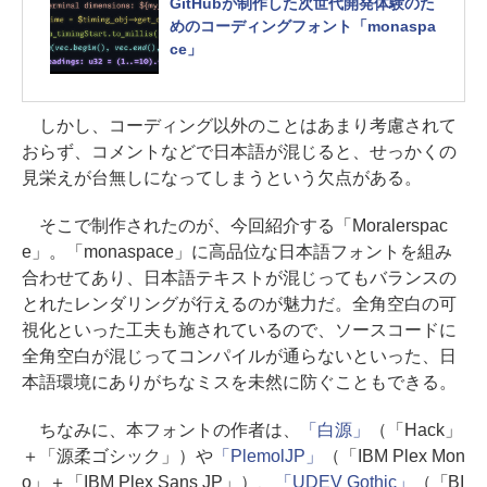
GitHubが制作した次世代開発体験のた
めのコーディングフォント「monaspa
ce」
しかし、コーディング以外のことはあまり考慮されて
おらず、コメントなどで日本語が混じると、せっかくの
見栄えが台無しになってしまうという欠点がある。
そこで制作されたのが、今回紹介する「Moralerspac
e」。「monaspace」に高品位な日本語フォントを組み
合わせてあり、日本語テキストが混じってもバランスの
とれたレンダリングが行えるのが魅力だ。全角空白の可
視化といった工夫も施されているので、ソースコードに
全角空白が混じってコンパイルが通らないといった、日
本語環境にありがちなミスを未然に防ぐこともできる。
ちなみに、本フォントの作者は、
「白源」
（「Hack」
＋「源柔ゴシック」）や
「PlemolJP」
（「IBM Plex Mon
o」＋「IBM Plex Sans JP」）、
「UDEV Gothic」
（「BI