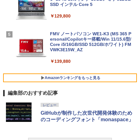
SSD インテル Core 5
￥129,800
FMV ノートパソコン WE1-K3 (MS 365 P
ersonal/Copilotキー搭載/Win 11/15.6型/
Core i5/16GB/SSD 512GB/ホワイト) FM
VWK3E15W_AZ
￥139,880
Amazonランキングをもっと見る
編集部のおすすめ記事
Robloxギフトカード - 800 Robux 【限
生成AIパスポート公式テキスト 第４版
Amazon Kindle - 目に優しい、かさばら
レビュー
定バーチャルアイテムを含む】 【オンラ
ない、大きな画面で読みやすい、6週間持
GitHubが制作した次世代開発体験のため
インゲームコード】 ロブロックス | オン
続バッテリー、6インチディスプレイ電子
￥1,766
のコーディングフォント「monaspace」
ラインコード版
書籍リーダー、マッチャ、16GB、広告な
し
￥1,300
￥16,980