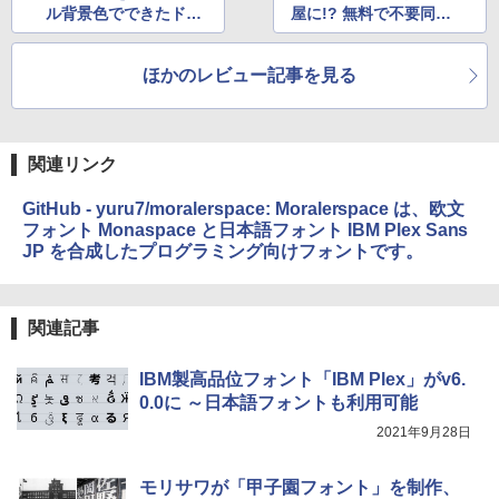
￥31,980
ェクトリストと最新エミュレータ紹介
ル背景色でできたドッ
屋に!? 無料で不要同梱
ト): Java & Bedrock Edition | オンライ
ト絵に変換するツール
アプリを削除してくれ
ンコード版
￥1,600
る
New Amazon Kindle Scribe Colorsoft |
ほかのレビュー記事を見る
￥3,600
11インチカラーディスプレイ、64GBスト
レージ、ノート機能搭載、明るさ自動調
整、色調調節ライト、プレミアムペン付
き、グラファイト
関連リンク
￥115,980
GitHub - yuru7/moralerspace: Moralerspace は、欧文
フォント Monaspace と日本語フォント IBM Plex Sans
JP を合成したプログラミング向けフォントです。
関連記事
IBM製高品位フォント「IBM Plex」がv6.
0.0に ～日本語フォントも利用可能
2021年9月28日
モリサワが「甲子園フォント」を制作、