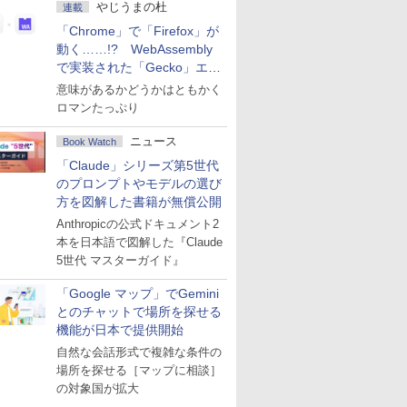
やじうまの杜
連載
「Chrome」で「Firefox」が
動く……!? WebAssembly
で実装された「Gecko」エン
ジン
意味があるかどうかはともかく
ロマンたっぷり
ニュース
Book Watch
「Claude」シリーズ第5世代
のプロンプトやモデルの選び
方を図解した書籍が無償公開
Anthropicの公式ドキュメント2
本を日本語で図解した『Claude
5世代 マスターガイド』
「Google マップ」でGemini
とのチャットで場所を探せる
機能が日本で提供開始
自然な会話形式で複雑な条件の
場所を探せる［マップに相談］
の対象国が拡大