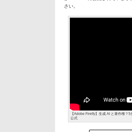
さい。
【Adobe Firelfy】生成 AI と著作
公式