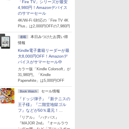
「Fire TV」シリーズが最安
4,980円！Amazonデバイス
のサマーセール
4K/Wi-Fi 6対応の「Fire TV 4K
Plus」は2,000円OFFの7,980円
本日みつけたお買い得
連載
情報
Kindle電子書籍リーダーが最
大8,000円OFF！Amazonデ
バイスがサマーセール中
カラー版「Kindle Colorsoft」が
31,980円。「Kindle
Paperwhite」は5,000円OFF
セール情報
Book Watch
『ドッジ弾子』『新テニスの
王子様』『二階堂地獄ゴル
フ』などが50％還元！
Amazonマンガ週末セール
『リアル』『ハナバス』
『MAJOR 2nd』『オールラウ
ンダー廻』など「アツいスポー