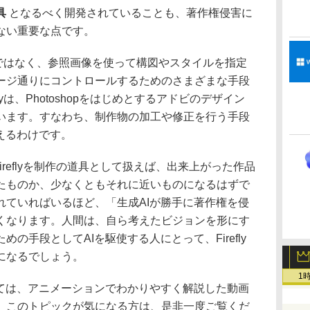
具
となるべく開発されていることも、著作権侵害に
ない重要な点です。
だけではなく、参照画像を使って構図やスタイルを指定
ージ通りにコントロールするためのさまざまな手段
lyは、Photoshopをはじめとするアドビのデザイン
います。すなわち、制作物の加工や修正を行う手段
えるわけです。
Fireflyを制作の道具として扱えば、出来上がった作品
たものか、少なくともそれに近いものになるはずで
れていればいるほど、「生成AIが勝手に著作権を侵
くなります。人間は、自ら考えたビジョンを形にす
の手段としてAIを駆使する人にとって、Firefly
になるでしょう。
1
ては、アニメーションでわかりやすく解説した動画
ます。このトピックが気になる方は、是非一度ご覧くだ