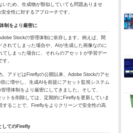
ないため、生成物が類似していても問題ありませ
y」の安全性に対するアプローチです。
管理体制をより厳密に
be Stockの管理体制に依存します。例えば、間
ドされてしまった場合や、AIが生成した画像なのに
れてしまった場合に、それらのアセットが学習デー
です。
ビはFireflyの公開以来、Adobe Stockのアセ
倍に増やし、生成AIを前提にアセット監視システム
ockの管理体制をより厳密にしてきました。そして、
アセットを削除しては、定期的にFireflyを更新していま
ることで、Fireflyをよりクリーンで安全性の高
のFirefly