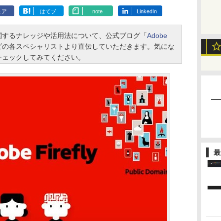
ェア
はてブ
note
LinkedIn
するナレッジや活用法について、公式ブログ「
Adobe
ビの各スペシャリストより直伝していただきます。気にな
チェックしてみてください。
最