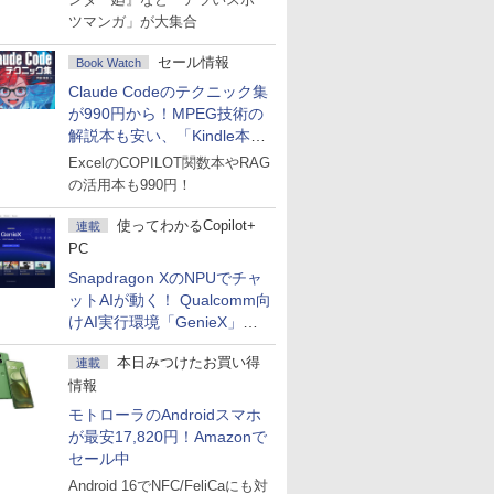
ツマンガ」が大集合
セール情報
Book Watch
Claude Codeのテクニック集
が990円から！MPEG技術の
解説本も安い、「Kindle本サ
マーセール」第2弾開始！
ExcelのCOPILOT関数本やRAG
の活用本も990円！
使ってわかるCopilot+
連載
PC
Snapdragon XのNPUでチャ
ットAIが動く！ Qualcomm向
けAI実行環境「GenieX」を
試してみた
本日みつけたお買い得
連載
情報
モトローラのAndroidスマホ
が最安17,820円！Amazonで
セール中
Android 16でNFC/FeliCaにも対