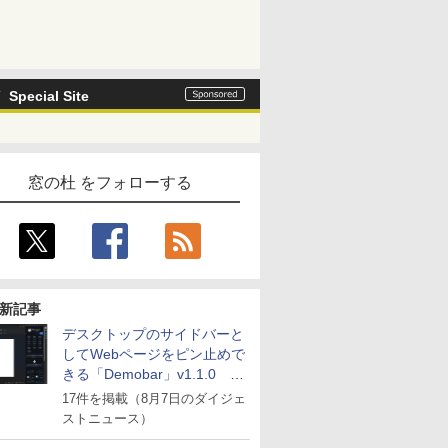
Special Site
窓の杜 をフォローする
新記事
デスクトップのサイドバーと
してWebページをピン止めで
きる「Demobar」v1.1.0 ほ
か
17件を掲載（8月7日のダイジェ
ストニュース）