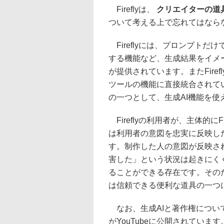
Fireflyは、
クリエイターの道
ついて考える上で忘れてはなら
Fireflyには、プロンプト
する機能など、生成結果をイメ
が提供されています。またFiref
ツールの機能に直接統合されて
の一つとして、生成AI機能を使
Fireflyの利用者が、主体的に
は利用者の意図を忠実に反映し
す。制作した人の意図が反映さ
害した」という状況は起きにく
ることができる存在です。そのため
は信頼できる便利な道具の一つ
なお、生成AIと著作権につい
がYouTubeに公開されてい