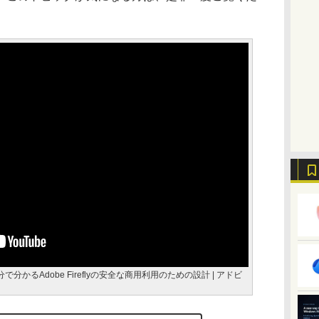
権？5分で分かるAdobe Fireflyの安全な商用利用のための設計 | アドビ