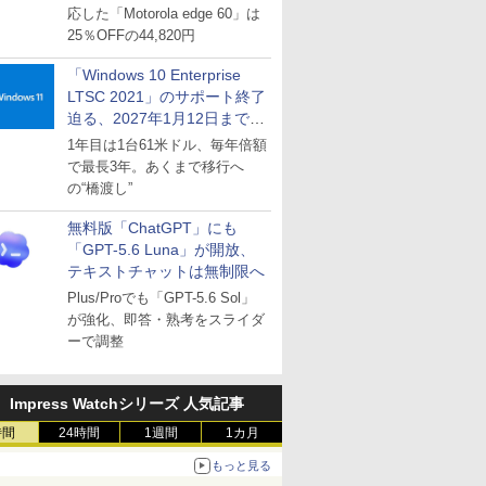
応した「Motorola edge 60」は
25％OFFの44,820円
「Windows 10 Enterprise
LTSC 2021」のサポート終了
迫る、2027年1月12日まで
～ESUは9月1日から販売
1年目は1台61米ドル、毎年倍額
で最長3年。あくまで移行へ
の“橋渡し”
無料版「ChatGPT」にも
「GPT-5.6 Luna」が開放、
テキストチャットは無制限へ
Plus/Proでも「GPT-5.6 Sol」
が強化、即答・熟考をスライダ
ーで調整
Impress Watchシリーズ 人気記事
時間
24時間
1週間
1カ月
もっと見る