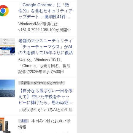
「Google Chrome」に「致
命的」を含むセキュリティア
ップデート ～脆弱性41件に
対処
Windows/Mac環境には
v151.0.7922.108/.109が展開中
老舗のマウスユーティリティ
「チューチューマウス」がAI
の力を借りて15年ぶりに復活
64bit化、Windows 10/11、
「Chrome」も走り回る。復活
記念で2026年末まで500円
現役学生がつづるAIとの生活
【自分なら選ばない一日を考
えて】 空いた午後をチャッ
ピーに捧げたら、思わぬ絶景
に出会った話
～現役学生がつづるAIとの生活
本日みつけたお買い得
連載
情報