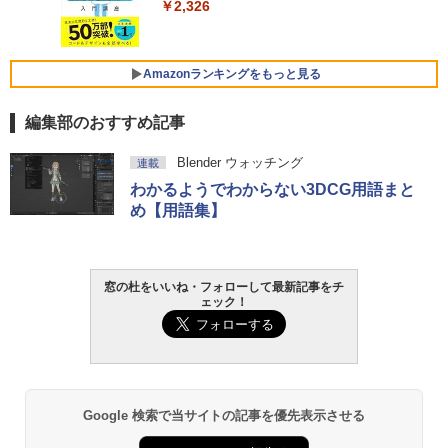
ラインコード版
￥2,326
￥129,800
￥1,600
FMV ノートパソコン WE1-K3 (MS 365 P
Amazonランキングをもっと見る
ersonal/Copilotキー搭載/Win 11/15.6型/
Core i5/16GB/SSD 512GB/ホワイト) FM
編集部のおすすめ記事
VWK3E15W_AZ
Amazon Kindle Paperwhite (16GB) 7イ
￥119,800
Blender ウォッチング
連載
ンチディスプレイ、色調調節ライト、12
わかるようでわからない3DCG用語まと
週間持続バッテリー、広告なし、ブラッ
ク
め【用語集】
￥27,980
窓の杜をいいね・フォローして最新記事をチ
Amazon Kindle - 目に優しい、かさばら
ェック！
ない、大きな画面で読みやすい、6週間持
続バッテリー、6インチディスプレイ電子
書籍リーダー、ブラック、16GB、広告な
し
￥19,980
Google 検索で当サイトの記事を優先表示させる