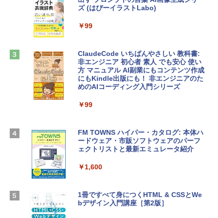
定バーチャルアイテムを含む】 【オンラ
ズ (はぴーイラストLabo)
インゲームコード】 ロブロックス | オン
ラインコード版
tomtoc 360°保護 15.6 16インチ パソコ
￥99
ンケース Dell NEC Lavie ASUS HP dyna
￥1,300
book Lenovo対応
ClaudeCode いちばんやさしい 教科書:
￥2,952
非エンジニア 初心者 素人 でも安心 使い
Microsoft Office Home & Business 202
方 マニュアル AI副業にもコンテンツ作成
4(最新 永続版)|オンラインコード版|Wind
にもKindle出版にも！ 非エンジニアのた
ows11、10/mac対応|PC2台
めのAIコーディング入門シリーズ
Apple 2026 MacBook Air M5チップ搭載
13インチノートブック：AIとApple Intell
￥39,582
igence、13.6インチLiquid Retinaディ
￥99
スプレイ、24GBユニファイドメモリ、1
TB SSD、12MPセンターフレームカメ
Robloxギフトカード - 2,000 Robux 【限
ラ、Touch ID - スカイブルー + 3年延長
FM TOWNS ハイパー・カタログ: 本体ハ
定バーチャルアイテムを含む】 【オンラ
AppleCare+ for 13インチMacBook Air
ードウェア・市販ソフトウェアのパーフ
インゲームコード】 ロブロックス | オン
(M5)|ダウンロード版
ェクトリストと最新エミュレータ紹介
ラインコード版
￥331,701
￥1,600
￥3,200
【Amazon.co.jp限定】 HP ノートパソコ
1冊ですべて身につくHTML & CSSとWe
Robloxギフトカード - 1000 Robux 【限
ン 15-fd 15.6インチ 16GBメモリ 512GB
bデザイン入門講座［第2版］
定バーチャルアイテムを含む】 【オンラ
SSD インテル Core 5
インゲームコード】 ロブロックス |オン