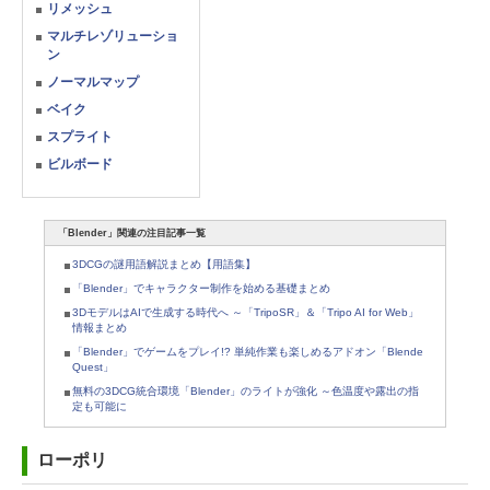
リメッシュ
マルチレゾリューショ
ン
ノーマルマップ
ベイク
スプライト
ビルボード
「Blender」関連の注目記事一覧
3DCGの謎用語解説まとめ【用語集】
「Blender」でキャラクター制作を始める基礎まとめ
3DモデルはAIで生成する時代へ ～「TripoSR」＆「Tripo AI for Web」
情報まとめ
「Blender」でゲームをプレイ!? 単純作業も楽しめるアドオン「Blende
Quest」
無料の3DCG統合環境「Blender」のライトが強化 ～色温度や露出の指
定も可能に
ローポリ