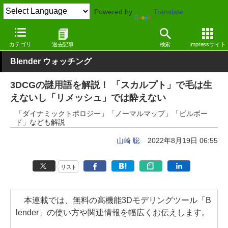
Powered by
Translate
窓の杜
画像・映像・音楽
画像
Windows
カテゴリ
過去記事
検索
Impressサイト
Blender ウォッチング
3DCGの謎用語を解説！ 「スカルプト」で毛は生
えないし「リメッシュ」では酔えない
「ダイナミックトポロジー」「ノーマルマップ」「ビルボー
ド」なども解説
山崎 聡
2022年8月19日 06:55
リスト
本連載では、無料の高機能3Dモデリングツール「B
lender」の使い方や関連情報を幅広くお伝えします。