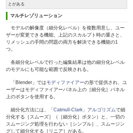
とがある
マルチレゾリューション
モデルの解像度（細分化レベル）を複数用意し、ユー
ザーが変更できる機能。上記のスカルプト時の重さと、
リメッシュの手間の問題の両方を解決できる機能の1
つ。
各細分化レベルで行った編集結果は他の細分化レベル
のモデルにも可能な範囲で反映される。
「Blender」では
モディファイアー
の形で提供され、ユ
ーザーはモディファイアーパネル上の［細分化］パネル
上のボタンを使用する。
細分化方法には、
「Catmull-Clark」アルゴリズム
で細
分化する［スムーズ］（［細分化］ボタン）と、一切の
スムージング処理を行わない［シンプル］、スムージン
グして細分化する［リニア］がある。