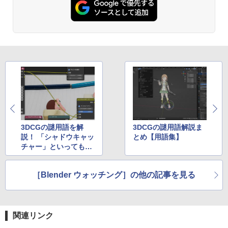
Kindle Paperwhite シグニチャーエディ
ション (32GB) 7インチディスプレイ、明
るさ自動調整、色調調節ライト、12週間
持続バッテリー、広告なし、メタリック
ブラック
￥32,980
Amazon Kindle Colorsoft | 16GBストレ
ージ、防水、7インチカラーディスプレ
イ、色調調節ライト、最大8週間持続バッ
テリー、広告無し、ブラック (2025年発
売)
3DCGの謎用語を解
3DCGの謎用語解説ま
説！ 「シャドウキャッ
とめ【用語集】
￥39,980
チャー」といっても野
球用語ではない！
New Amazon Kindle Scribe Colorsoft |
［Blender ウォッチング］の他の記事を見る
11インチカラーディスプレイ、64GBスト
レージ、ノート機能搭載、明るさ自動調
整、色調調節ライト、プレミアムペン付
き、グラファイト
関連リンク
￥115,980