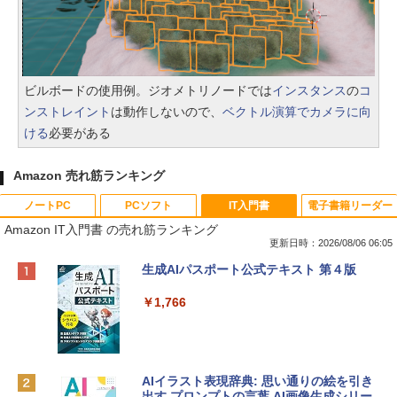
ビルボードの使用例。ジオメトリノードでは
インスタンス
の
コ
ンストレイント
は動作しないので、
ベクトル演算でカメラに向
ける
必要がある
Amazon 売れ筋ランキング
ノートPC
PCソフト
IT入門書
電子書籍リーダー
Amazon IT入門書 の売れ筋ランキング
更新日時：2026/08/06 06:05
Apple 2026 MacBook Neo A18 Proチッ
Xbox プリペイドカード 10,000円 デジタ
生成AIパスポート公式テキスト 第４版
プ搭載13インチノートブック：AIとAppl
ルコード 【旧 Xbox ギフトカード】 [オ
e Intelligenceのために設計、Liquid Ret
ンラインコード]
￥1,766
inaディスプレイ、8GBユニファイドメモ
リ、512GB SSDストレージ、1080p Fac
￥10,000
eTime HDカメラ、Touch ID - インディ
ゴ
AIイラスト表現辞典: 思い通りの絵を引き
Robloxギフトカード - 800 Robux 【限
￥137,800
出す プロンプトの言葉 AI画像生成シリー