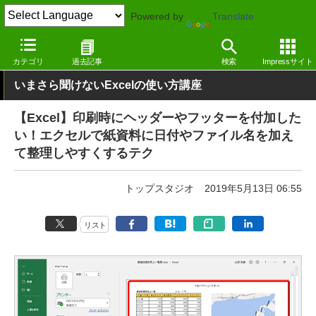
Powered by
Translate
窓の杜
オフィス・ドキュメント
オフィス
Windows
カテゴリ
過去記事
検索
Impressサイト
いまさら聞けないExcelの使い方講座
【Excel】印刷時にヘッダーやフッターを付加した
い！エクセルで紙資料に日付やファイル名を加え
て整理しやすくするテク
トップスタジオ
2019年5月13日 06:55
リスト