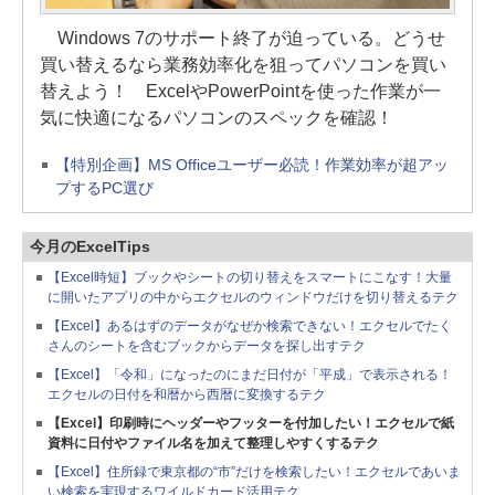
Windows 7のサポート終了が迫っている。どうせ
買い替えるなら業務効率化を狙ってパソコンを買い
替えよう！ ExcelやPowerPointを使った作業が一
気に快適になるパソコンのスペックを確認！
【特別企画】MS Officeユーザー必読！作業効率が超アッ
プするPC選び
今月のExcelTips
【Excel時短】ブックやシートの切り替えをスマートにこなす！大量
に開いたアプリの中からエクセルのウィンドウだけを切り替えるテク
【Excel】あるはずのデータがなぜか検索できない！エクセルでたく
さんのシートを含むブックからデータを探し出すテク
【Excel】「令和」になったのにまだ日付が「平成」で表示される！
エクセルの日付を和暦から西暦に変換するテク
【Excel】印刷時にヘッダーやフッターを付加したい！エクセルで紙
資料に日付やファイル名を加えて整理しやすくするテク
【Excel】住所録で東京都の“市”だけを検索したい！エクセルであいま
い検索を実現するワイルドカード活用テク