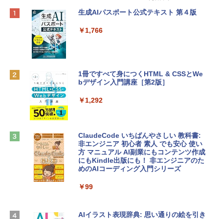
Apple 2026 MacBook Neo A18 Proチッ
Robloxギフトカード - 800 Robux 【限
生成AIパスポート公式テキスト 第４版
プ搭載13インチノートブック：AIとAppl
定バーチャルアイテムを含む】 【オンラ
e Intelligenceのために設計、Liquid Ret
インゲームコード】 ロブロックス | オン
￥1,766
inaディスプレイ、8GBユニファイドメモ
ラインコード版
リ、256GB SSDストレージ、1080p Fac
eTime HDカメラ - インディゴ
￥1,300
￥119,800
1冊ですべて身につくHTML & CSSとWe
bデザイン入門講座［第2版］
Robloxギフトカード - 2,000 Robux 【限
定バーチャルアイテムを含む】 【オンラ
tomtoc 360°保護 15.6 16インチ パソコ
インゲームコード】 ロブロックス | オン
￥1,292
ンケース Dell NEC Lavie ASUS HP dyna
ラインコード版
book Lenovo対応
￥3,200
￥2,952
ClaudeCode いちばんやさしい 教科書:
非エンジニア 初心者 素人 でも安心 使い
方 マニュアル AI副業にもコンテンツ作成
Robloxギフトカード - 1000 Robux 【限
にもKindle出版にも！ 非エンジニアのた
【Amazon.co.jp限定】 HP ノートパソコ
定バーチャルアイテムを含む】 【オンラ
めのAIコーディング入門シリーズ
ン 15-fd 15.6インチ 16GBメモリ 512GB
インゲームコード】 ロブロックス |オン
SSD インテル Core 5
ラインコード版
￥99
￥129,800
￥1,600
AIイラスト表現辞典: 思い通りの絵を引き