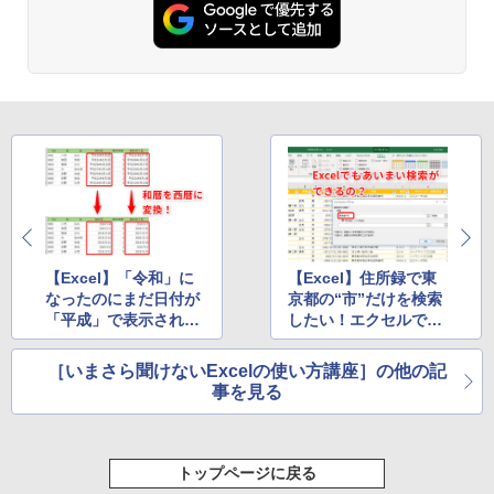
Kindle Paperwhite シグニチャーエディ
ション (32GB) 7インチディスプレイ、明
るさ自動調整、色調調節ライト、12週間
持続バッテリー、広告なし、メタリック
ブラック
￥27,980
Amazon Kindle Paperwhite (16GB) 7イ
ンチディスプレイ、色調調節ライト、12
週間持続バッテリー、広告なし、ブラッ
ク
【Excel】「令和」に
【Excel】住所録で東
なったのにまだ日付が
京都の“市”だけを検索
￥22,980
「平成」で表示され
したい！エクセルであ
る！エクセルの日付を
いまい検索を実現する
和暦から西暦に変換す
ワイルドカード活用テ
［いまさら聞けないExcelの使い方講座］の他の記
Amazon Kindle Colorsoft | 16GBストレ
るテク
ク
事を見る
ージ、防水、7インチカラーディスプレ
イ、色調調節ライト、最大8週間持続バッ
テリー、広告無し、ブラック (2025年発
売)
トップページに戻る