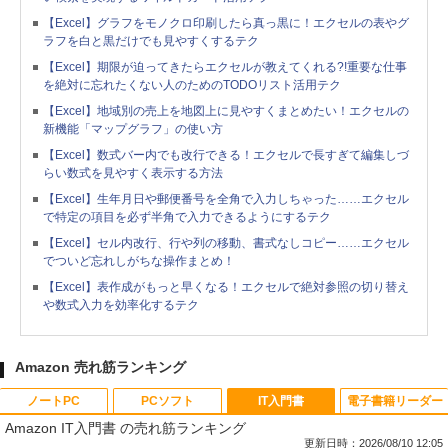
【Excel】グラフをモノクロ印刷したら真っ黒に！エクセルの表やグ
ラフを白と黒だけでも見やすくするテク
【Excel】期限が迫ってきたらエクセルが教えてくれる?!重要な仕事
を絶対に忘れたくない人のためのTODOリスト活用テク
【Excel】地域別の売上を地図上に見やすくまとめたい！エクセルの
新機能「マップグラフ」の使い方
【Excel】数式バー内でも改行できる！エクセルで長すぎて編集しづ
らい数式を見やすく表示する方法
【Excel】生年月日や郵便番号を全角で入力しちゃった……エクセル
で特定の項目を必ず半角で入力できるようにするテク
【Excel】セル内改行、行や列の移動、書式なしコピー……エクセル
でついど忘れしがちな操作まとめ！
【Excel】表作成がもっと早くなる！エクセルで絶対参照の切り替え
や数式入力を効率化するテク
Amazon 売れ筋ランキング
ノートPC
PCソフト
IT入門書
電子書籍リーダー
Amazon IT入門書 の売れ筋ランキング
更新日時：2026/08/10 12:05