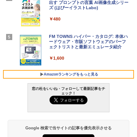
出す プロンプトの言葉 AI画像生成シリー
Apple 2026 MacBook Air M5チップ搭載
Microsoft Office Home & Business 202
ズ (はぴーイラストLabo)
13インチノートブック：AIとApple Intell
4(最新 永続版)|オンラインコード版|Wind
igence、13.6インチLiquid Retinaディ
ows11、10/mac対応|PC2台
￥480
スプレイ、16GBユニファイドメモリ、1
TB SSDストレージ、12MPセンターフレ
￥39,582
ームカメラ、日本語キーボード、Touch I
D - シルバー
FM TOWNS ハイパー・カタログ: 本体ハ
ードウェア・市販ソフトウェアのパーフ
Robloxギフトカード - 10,000 Robux
￥261,414
ェクトリストと最新エミュレータ紹介
【限定バーチャルアイテムを含む】 【オ
ンラインゲームコード】 ロブロックス |
￥1,600
オンラインコード版
【Amazon.co.jp限定】ASUS ノートパソ
コン Vivobook 15 M1502NAQ 15.6イン
￥14,500
チ AMD Ryzen 7 170 メモリ16GB SSD 5
Amazonランキングをもっと見る
12GB Microsoft 365 Personal (24か月
版) 搭載 Windows 11 重量1.7kg Wi-Fi 6
窓の杜をいいね・フォローして最新記事をチ
E クワイエットブルー M1502NAQ-R716
ェック！
5BUWS
Amazon Kindle - 目に優しい、かさばら
ない、大きな画面で読みやすい、6週間持
￥109,800
続バッテリー、6インチディスプレイ電子
書籍リーダー、マッチャ、16GB、広告な
し
Google 検索で当サイトの記事を優先表示させる
￥16,980