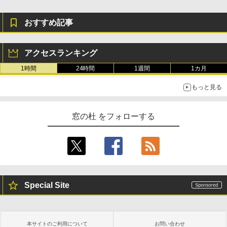
￥31,980
おすすめ記事
New Amazon Kindle Scribe Colorsoft |
11インチカラーディスプレイ、64GBスト
レージ、ノート機能搭載、明るさ自動調
アクセスランキング
整、色調調節ライト、プレミアムペン付
き、グラファイト
1時間
24時間
1週間
1カ月
￥115,980
もっと見る
窓の杜 をフォローする
Special Site
本サイトのご利用について
お問い合わせ