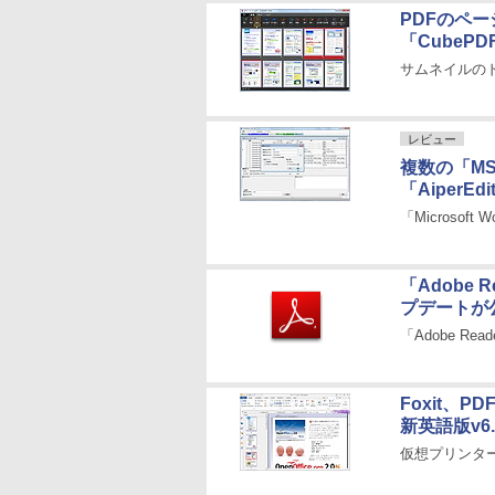
PDFのペ
「CubePDF
サムネイルの
レビュー
複数の「MS
「AiperEdi
「Microsof
「Adobe 
プデートが
「Adobe Rea
Foxit、P
新英語版v6
仮想プリンタ