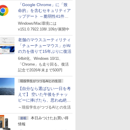
「Google Chrome」に「致
命的」を含むセキュリティア
ップデート ～脆弱性41件に
対処
Windows/Mac環境には
v151.0.7922.108/.109が展開中
老舗のマウスユーティリティ
「チューチューマウス」がAI
の力を借りて15年ぶりに復活
64bit化、Windows 10/11、
「Chrome」も走り回る。復活
記念で2026年末まで500円
現役学生がつづるAIとの生活
【自分なら選ばない一日を考
えて】 空いた午後をチャッ
ピーに捧げたら、思わぬ絶景
に出会った話
～現役学生がつづるAIとの生活
本日みつけたお買い得
連載
情報