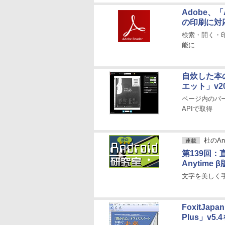
Adobe、「
の印刷に対
検索・開く・
能に
自炊した本
エット」v201
ページ内のバー
APIで取得
杜のAn
連載
第139回：
Anytime 
文字を美しく
FoxitJa
Plus」v5.