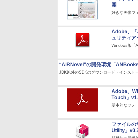
開
好きな画像フ
Adobe、「
ュリティア
Windows版「Ad
“AIRNovel”の開発環境「ANB
JDK以外のSDKのダウンロード・インス
Adobe、W
Touch」v
基本的なフォ
ファイルの
Utility」v