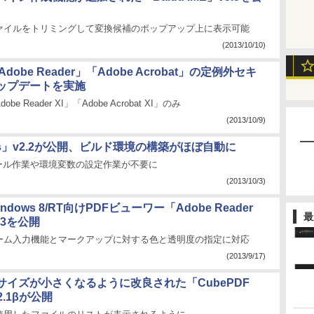
ァイルをトリミングして変換候補のポップアップ上に表示可能
(2013/10/10)
Adobe Reader」「Adobe Acrobat」の定例外セキ
ップデートを実施
obe Reader XI」「Adobe Acrobat XI」のみ
(2013/10/9)
ooks」v2.2が公開、ビルド環境の構築がほぼ自動に
トール作業や環境変数の設定作業が不要に
(2013/10/3)
indows 8/RT向けPDFビューワー「Adobe Reader
最
1.3を公開
ーム入力機能とマークアップに対する色と透明度の指定に対応
(2013/9/17)
サイズが小さくなるように改良された「CubePDF
0.2.1βが公開