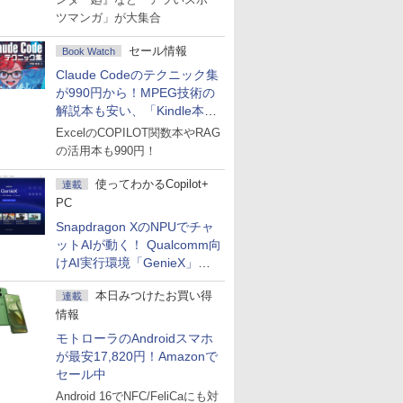
ツマンガ」が大集合
セール情報
Book Watch
Claude Codeのテクニック集
が990円から！MPEG技術の
解説本も安い、「Kindle本サ
マーセール」第2弾開始！
ExcelのCOPILOT関数本やRAG
の活用本も990円！
使ってわかるCopilot+
連載
PC
Snapdragon XのNPUでチャ
ットAIが動く！ Qualcomm向
けAI実行環境「GenieX」を
試してみた
本日みつけたお買い得
連載
情報
モトローラのAndroidスマホ
が最安17,820円！Amazonで
セール中
Android 16でNFC/FeliCaにも対