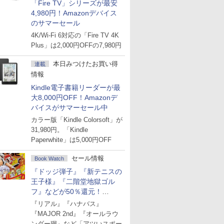
「Fire TV」シリーズが最安
4,980円！Amazonデバイス
のサマーセール
4K/Wi-Fi 6対応の「Fire TV 4K
Plus」は2,000円OFFの7,980円
本日みつけたお買い得
連載
情報
Kindle電子書籍リーダーが最
大8,000円OFF！Amazonデ
バイスがサマーセール中
カラー版「Kindle Colorsoft」が
31,980円。「Kindle
Paperwhite」は5,000円OFF
セール情報
Book Watch
『ドッジ弾子』『新テニスの
王子様』『二階堂地獄ゴル
フ』などが50％還元！
Amazonマンガ週末セール
『リアル』『ハナバス』
『MAJOR 2nd』『オールラウ
ンダー廻』など「アツいスポー