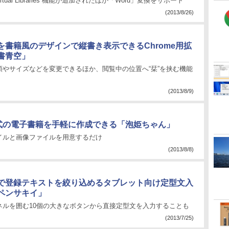
d”“Virtual Libraries”機能が追加されたほか「Word」変換をサポート
(2013/8/26)
”を書籍風のデザインで縦書き表示できるChrome用拡
書青空」
類やサイズなどを変更できるほか、閲覧中の位置へ“栞”を挟む機能
(2013/8/9)
3形式の電子書籍を手軽に作成できる「泡姫ちゃん」
イルと画像ファイルを用意するだけ
(2013/8/8)
で登録テキストを絞り込めるタブレット向け定型文入
ペンサキイ」
ネルを囲む10個の大きなボタンから直接定型文を入力することも
(2013/7/25)