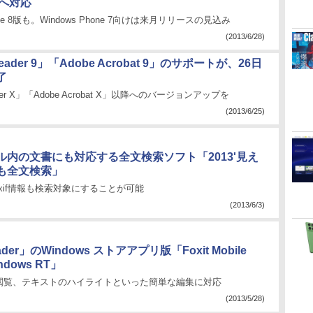
y”へ対応
hone 8版も。Windows Phone 7向けは来月リリースの見込み
(2013/6/28)
eader 9」「Adobe Acrobat 9」のサポートが、26日
了
ader X」「Adobe Acrobat X」以降へのバージョンアップを
(2013/6/25)
ル内の文書にも対応する全文検索ソフト「2013'見え
も全文検索」
Exif情報も検索対象にすることが可能
(2013/6/3)
eader」のWindows ストアアプリ版「Foxit Mobile
indows RT」
閲覧、テキストのハイライトといった簡単な編集に対応
(2013/5/28)