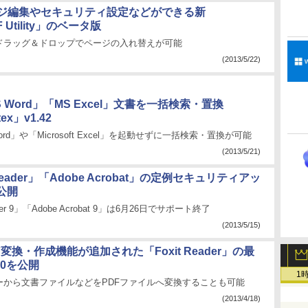
ージ編集やセキュリティ設定などができる新
 Utility」のベータ版
ドラッグ＆ドロップでページの入れ替えが可能
(2013/5/22)
 Word」「MS Excel」文書を一括検索・置換
tex」v1.42
t Word」や「Microsoft Excel」を起動せずに一括検索・置換が可能
(2013/5/21)
Reader」「Adobe Acrobat」の定例セキュリティアッ
公開
der 9」「Adobe Acrobat 9」は6月26日でサポート終了
(2013/5/15)
DF変換・作成機能が追加された「Foxit Reader」の最
.0を公開
1
ーから文書ファイルなどをPDFファイルへ変換することも可能
(2013/4/18)