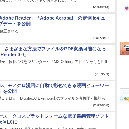
使用したファイルのリストが表示されるように
(2013/9/13)
Adobe Reader」「Adobe Acrobat」の定例セキュ
プデートを公開
が修正される
(2013/9/11)
apan、さまざまな方法でファイルをPDF変換可能になっ
-Reader 6.0」
か、同梱の仮想プリンターや「MS Office」アドインからもPDF
(2013/9/3)
ル、モノクロ漫画に自動で彩色できる漫画ビューワー
」を公開
るほか、DropboxやEvernote上のファイルを直接開く機能も
(2013/8/28)
ース・クロスプラットフォームな電子書籍管理ソフト
」がv1.0に