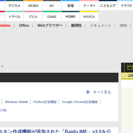
ndows
Office
Webブラウザー
脆弱性
ドキュメント
SNS
ント
1
すべて見る
Windows Mobile
Firefox拡張機能
Google Chrome拡張機能
の他
キン作成機能が追加された「Baidu IME」v3.5を公