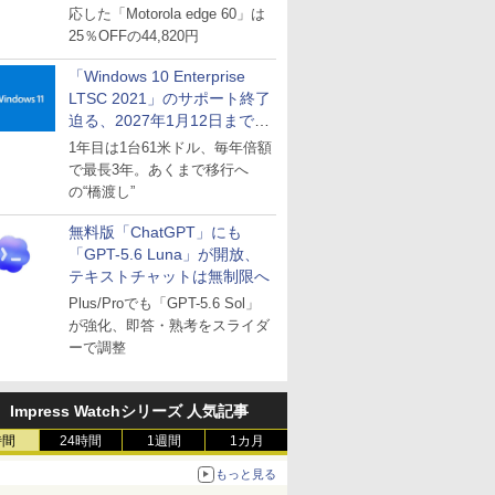
応した「Motorola edge 60」は
25％OFFの44,820円
「Windows 10 Enterprise
LTSC 2021」のサポート終了
迫る、2027年1月12日まで
～ESUは9月1日から販売
1年目は1台61米ドル、毎年倍額
で最長3年。あくまで移行へ
の“橋渡し”
無料版「ChatGPT」にも
「GPT-5.6 Luna」が開放、
テキストチャットは無制限へ
Plus/Proでも「GPT-5.6 Sol」
が強化、即答・熟考をスライダ
ーで調整
Impress Watchシリーズ 人気記事
時間
24時間
1週間
1カ月
もっと見る