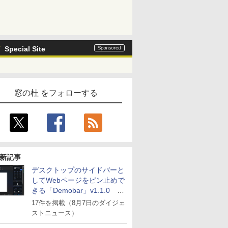
Special Site
窓の杜 をフォローする
新記事
デスクトップのサイドバーと
してWebページをピン止めで
きる「Demobar」v1.1.0 ほ
か
17件を掲載（8月7日のダイジェ
ストニュース）