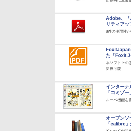
起動時に最近
Adobe、「
リティアッ
8件の脆弱性
FoxitJ
た「Foxit J
本ソフト上のほ
変換可能
インターナ
「コミゾー
ルーペ機能を備え
オープンソ
「calibre