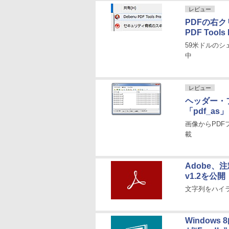
レビュー
PDFの右
PDF Tools
59米ドルの
中
レビュー
ヘッダー・
「pdf_as」
画像からPD
載
Adobe、注
v1.2を公開
文字列をハイ
Windows