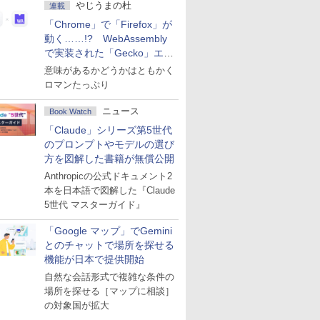
やじうまの杜
連載
「Chrome」で「Firefox」が
動く……!? WebAssembly
で実装された「Gecko」エン
ジン
意味があるかどうかはともかく
ロマンたっぷり
ニュース
Book Watch
「Claude」シリーズ第5世代
のプロンプトやモデルの選び
方を図解した書籍が無償公開
Anthropicの公式ドキュメント2
本を日本語で図解した『Claude
5世代 マスターガイド』
「Google マップ」でGemini
とのチャットで場所を探せる
機能が日本で提供開始
自然な会話形式で複雑な条件の
場所を探せる［マップに相談］
の対象国が拡大