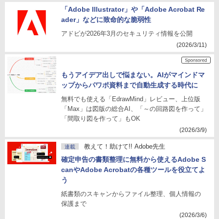
「Adobe Illustrator」や「Adobe Acrobat Re
ader」などに致命的な脆弱性
アドビが2026年3月のセキュリティ情報を公開
(2026/3/11)
もうアイデア出しで悩まない。AIがマインドマ
ップからパワポ資料まで自動生成する時代に
無料でも使える「EdrawMind」レビュー、上位版
「Max」は図版の総合AI、「～の回路図を作って」
「間取り図を作って」もOK
(2026/3/9)
教えて！助けて!! Adobe先生
連載
確定申告の書類整理に無料から使えるAdobe S
canやAdobe Acrobatの各種ツールを役立てよ
う
紙書類のスキャンからファイル整理、個人情報の
保護まで
(2026/3/6)