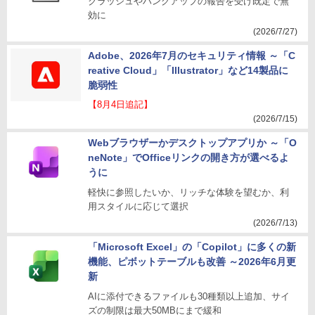
クラッシュやハングアップの報告を受け既定で無
効に
(2026/7/27)
Adobe、2026年7月のセキュリティ情報 ～「C
reative Cloud」「Illustrator」など14製品に
脆弱性
【8月4日追記】
(2026/7/15)
Webブラウザーかデスクトップアプリか ～「O
neNote」でOfficeリンクの開き方が選べるよ
うに
軽快に参照したいか、リッチな体験を望むか、利
用スタイルに応じて選択
(2026/7/13)
「Microsoft Excel」の「Copilot」に多くの新
機能、ピボットテーブルも改善 ～2026年6月更
新
AIに添付できるファイルも30種類以上追加、サイ
ズの制限は最大50MBにまで緩和