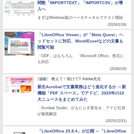
関数「IMPORTTEXT」「IMPORTCSV」が導
入へ
まずはWindows版のベータチャネルでテスト開始
(2026/1/16)
「LibreOffice Viewer」が「Meta Quest」ヘ
ッドセットに対応、Word/Excelなどの文書も
閲覧可能
「ODF」はもちろん、「Microsoft Office」形式に
も対応
(2026/1/5)
教えて！助けて!! Adobe先生
連載
新生Acrobatで文書業務はどう進化するか ～新
機能「PDF スペース」でアドビ、2025年の10
大ニュースをまとめてみた
「Acrobat Studio」がもたらす変化を、アドビ社員
が徹底解説
(2025/12/31)
「LibreOffice 25.8.4」が公開 ～「LibreOffice