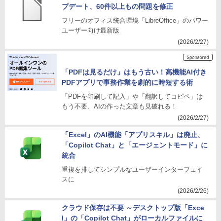
プデート、60件以上もの問題を修正
フリーのオフィス統合環境「LibreOffice」のパワー
ユーザー向け最新版
(2026/2/27)
「PDFは見るだけ」はもう古い！高機能AI付き
PDFアプリで事務作業を劇的に時短する術
「PDFを印刷して記入」や「翻訳してコピペ」は
もう不要、AIの作った文章も見破れる！
(2026/2/27)
「Excel」のAI機能「アプリスキル」は廃止、
「Copilot Chat」と「エージェントモード」に
統合
重複を排してシンプルなユーザーインターフェイ
スに
(2026/2/26)
クラウド保存は不要 ～デスクトップ版「Exce
l」の「Copilot Chat」がローカルファイルに