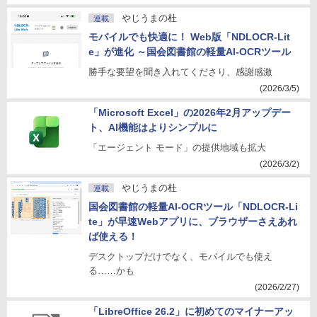
やじうまの杜
連載
モバイルでも快適に！ Web版「NDLOCR-Lit
e」が進化 ～国会図書館の軽量AI-OCRツール
勝手な要望を聞き入れてくださり、感謝感激
(2026/3/5)
「Microsoft Excel」の2026年2月アップデー
ト、AI機能はよりシンプルに
「エージェント モード」の提供地域も拡大
(2026/3/2)
やじうまの杜
連載
国会図書館の軽量AI-OCRツール「NDLOCR-Li
te」が早速Webアプリに、ブラウザーさえあれ
ば使える！
デスクトップだけでなく、モバイルでも使え
る……かも
(2026/2/27)
「LibreOffice 26.2」に初めてのマイナーアッ