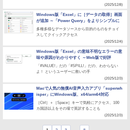
(2025/12/8)
Windows版「Excel」に［データの取得］画面
が追加 ～「Power Query」をよりシンプルに
多種多様なデータソースから目的のものをチョイ
スしてクイックアクセス
(2025/12/4)
Windows版「Excel」の意味不明なエラーの意
味や原因がわかりやすく ～Web版で好評
「#VALUE!」だの「#SPILL!」だの、わからない
よ！ というユーザーに救いの手
(2025/12/3)
Macで人気の無償AI音声入力アプリ「superwh
isper」にWindows版、x64/arm64対応
［Ctrl］＋［Space］キーで気軽にアクセス、100
カ国語以上をその場で英訳することも
(2025/12/3)