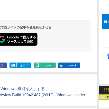
1冊ですべて身につく
Amazon Kindle
ClaudeCode いちば
Amazon Kindle
FM TOWNS ハイパ
New Amazon Kindle
HTML & CSSとWeb
Paperwhite (16GB)
んやさしい 教科書:
Colorsoft | 16GBス
ー・カタログ: 本体ハ
Scribe Colorsoft | 11
デザイン入門講座
7インチディスプレ
非エンジニア 初心者
トレージ、防水、7イ
ードウェア・市販ソフ
インチカラーディスプ
［第2版］
イ、色調調節ライ
素人 でも安心 使い方
ンチカラーディスプ
トウェアのパーフェク
レイ、64GBストレー
￥1,292
￥22,980
￥99
￥31,980
￥1,600
￥115,980
 検索で当サイトの記事を優先表示させる
ト、12週間持続バッ
マニュアル AI副業に
レイ、色調調節ライ
トリストと最新エミュ
ジ、ノート機能搭載、
テリー、広告なし、
もコンテンツ作成に
ト、最大8週間持続バ
レータ紹介
明るさ自動調整、色調
ブラック
もKindle出版にも！
ッテリー、広告無
調節ライト、プレミア
非エンジニアのため
し、ブラック (2025
ムペン付き、グラファ
のAIコーディング入
年発売)
イト
門シリーズ
ェア
はてブ
note
LinkedIn
 最新の Windows 機能を入手する
eview Build 19042.487 (20H2) | Windows Insider
1