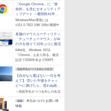
「Google Chrome」に「致
命的」を含むセキュリティア
ップデート ～脆弱性41件に
対処
Windows/Mac環境には
v151.0.7922.108/.109が展開中
老舗のマウスユーティリティ
「チューチューマウス」がAI
の力を借りて15年ぶりに復活
64bit化、Windows 10/11、
「Chrome」も走り回る。復活
記念で2026年末まで500円
現役学生がつづるAIとの生活
【自分なら選ばない一日を考
えて】 空いた午後をチャッ
ピーに捧げたら、思わぬ絶景
に出会った話
～現役学生がつづるAIとの生活
本日みつけたお買い得
連載
情報