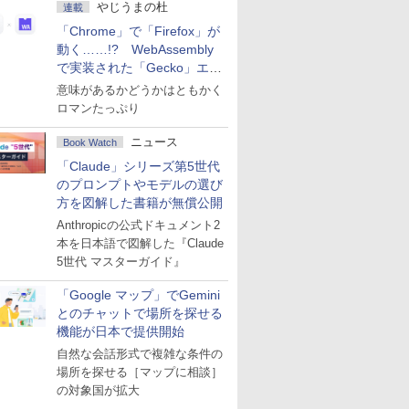
やじうまの杜
連載
「Chrome」で「Firefox」が
動く……!? WebAssembly
で実装された「Gecko」エン
ジン
意味があるかどうかはともかく
ロマンたっぷり
ニュース
Book Watch
「Claude」シリーズ第5世代
のプロンプトやモデルの選び
方を図解した書籍が無償公開
Anthropicの公式ドキュメント2
本を日本語で図解した『Claude
5世代 マスターガイド』
「Google マップ」でGemini
とのチャットで場所を探せる
機能が日本で提供開始
自然な会話形式で複雑な条件の
場所を探せる［マップに相談］
の対象国が拡大