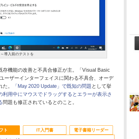
も登場 ～導入前のテストを
能の改善と不具合修正が主。「Visual Basic
ルやユーザーインターフェイスに関わる不具合、オーデ
れた。
「May 2020 Update」で既知の問題
として挙
 IME」の利用中にマウスでドラッグするとエラーが表示さ
る
問題も修正されているとのこと。
ソフト
IT入門書
電子書籍リーダー