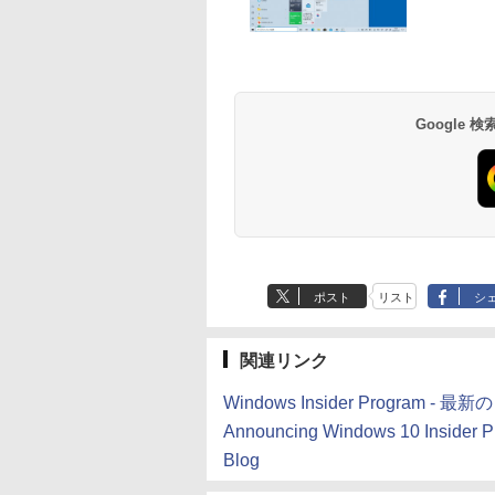
生成AIパスポート公
Amazon Kindle - 目
AIイラスト表現辞典:
Kindle Paperwhite
式テキスト 第４版
に優しい、かさばら
思い通りの絵を引き
シグニチャーエディ
ない、大きな画面で
出す プロンプトの言
ション (32GB) 7イン
￥1,766
読みやすい、6週間持
葉 AI画像生成シリー
チディスプレイ、明
￥16,980
￥480
￥27,980
Google
続バッテリー、6イン
ズ (はぴーイラスト
るさ自動調整、色調
チディスプレイ電子
Labo)
調節ライト、12週間
書籍リーダー、マッ
持続バッテリー、広
チャ、16GB、広告な
告なし、メタリック
し
ブラック
ポスト
リスト
シ
関連リンク
Windows Insider Program -
Announcing Windows 10 Insider Pr
Blog