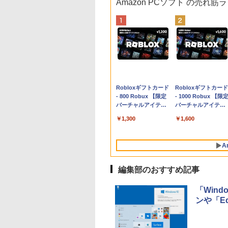
Amazon PCソフト の売れ筋
Apple 2026
Robloxギフトカード
tomtoc 360°保護
Robloxギフトカード
MacBook Neo A18
- 800 Robux 【限定
15.6 16インチ パソ
- 1000 Robux 【限
Proチップ搭載13イ
バーチャルアイテム
ンケース Dell NEC
バーチャルアイテム
ンチノートブック：
を含む】 【オンライ
Lavie ASUS HP
を含む】 【オンライ
￥137,800
￥1,300
￥2,952
￥1,600
AIとApple
ンゲームコード】 ロ
dynabook Lenovo
ンゲームコード】 ロ
Intelligenceのために
ブロックス | オンラ
対応
ブロックス |オンラ
設計、Liquid Retina
インコード版
ンコード版
A
ディスプレイ、8GB
ユニファイドメモ
リ、512GB SSDスト
編集部のおすすめ記事
レージ、1080p
FaceTime HDカメ
「Win
ラ、Touch ID - イン
ンや「E
ディゴ