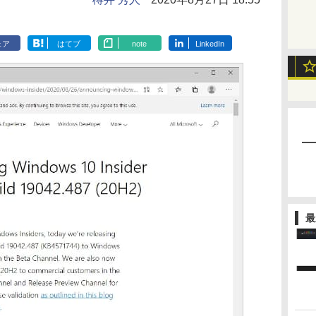
ェア
はてブ
note
LinkedIn
最