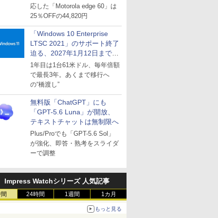
応した「Motorola edge 60」は
25％OFFの44,820円
「Windows 10 Enterprise
LTSC 2021」のサポート終了
迫る、2027年1月12日まで
～ESUは9月1日から販売
1年目は1台61米ドル、毎年倍額
で最長3年。あくまで移行へ
の“橋渡し”
無料版「ChatGPT」にも
「GPT-5.6 Luna」が開放、
テキストチャットは無制限へ
Plus/Proでも「GPT-5.6 Sol」
が強化、即答・熟考をスライダ
ーで調整
Impress Watchシリーズ 人気記事
時間
24時間
1週間
1カ月
もっと見る