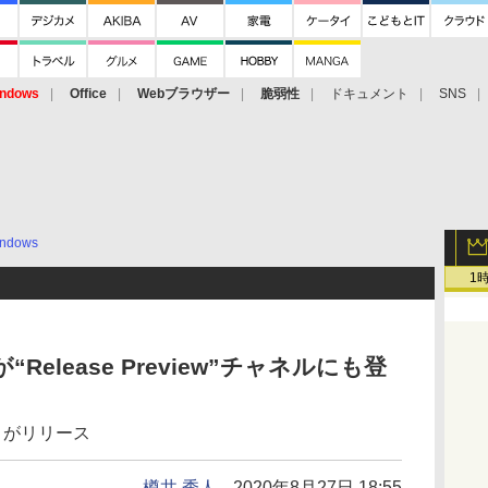
ndows
Office
Webブラウザー
脆弱性
ドキュメント
SNS
ndows
1
」が“Release Preview”チャネルにも登
744）がリリース
樽井 秀人
2020年8月27日 18:55