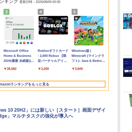
ランキング
更新日時：2026/08/09 00:05
Apple 2026
Microsoft Office
【Amazon.co.jp限
Robloxギフトカード
FMV ノートパソコン
Windows版 |
コ
定
MacBook Air M5チ
Home & Business
定】 HP ノートパソ
- 2,000 Robux 【限
WE1-K3 (MS 365
Minecraft (マインクラ
ップ搭載13インチノ
2024(最新 永続版)|オ
コン 15-fd 15.6イン
定バーチャルアイテ
Personal/Copilotキー
フト): Java & Bedrock
ートブック：AIと
ンラインコード
チ 16GBメモリ
ムを含む】 【オンラ
搭載/Win 11/15.6
Edition | オンラインコ
￥224,800
￥39,582
￥129,800
￥3,200
￥139,880
￥3,600
Apple Intelligence、
版|Windows11、
512GB SSD インテ
インゲームコード】
型/Core i5/16GB/SSD
ード版
イ
13.6インチLiquid
10/mac対応|PC2台
ル Core 5
ロブロックス | オン
512GB/ホワイト)
Retinaディスプレ
ラインコード版
FMVWK3E15W_AZ
mazonランキングをもっと見る
イ、16GBユニファイ
ドメモリ、512GB
SSDストレージ、
12MPセンターフレー
ムカメラ、日本語キ
dows 10 20H2」には新しい［スタート］画面デザイ
ーボード、Touch ID
dge」マルチタスクの強化が導入へ
- ミッドナイト