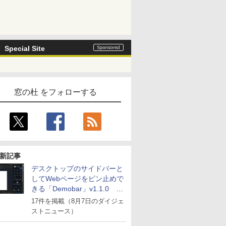
Special Site
窓の杜 をフォローする
新記事
デスクトップのサイドバーと
してWebページをピン止めで
きる「Demobar」v1.1.0 ほ
か
17件を掲載（8月7日のダイジェ
ストニュース）